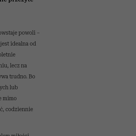
owstaje powoli –
jest idealna od
oletnie
iu, lecz na
ywa trudno. Bo
zych lub
że mimo
ć, codziennie
olem miłości,