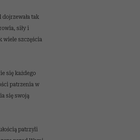
 dojrzewała tak
owia, siły i
k wiele szczęścia
cie się każdego
ości patrzenia w
ia się swoją
łością patrzyli