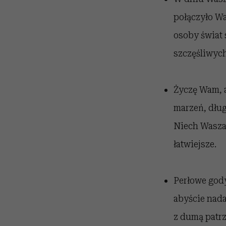
połączyło Was
osoby świat 
szczęśliwych 
Życzę Wam, 
marzeń, dług
Niech Wasza 
łatwiejsze.
Perłowe gody
abyście nada
z dumą patrz