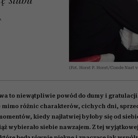
 5,
Miller s. 5, odc. 6]
humoru historii
skutki dla związku 
Raport Lyst ujaw
najbardziej pożąd
partnerki
ubrania i marki se
A
(Fot. Horst P. Horst/Conde Nast v
twa to niewątpliwie powód do dumy i gratulacji
e mimo różnic charakterów, cichych dni, sprze
momentów, kiedy najłatwiej byłoby się od siebi
iąż wybierało siebie nawzajem. Z tej wyjątkowej
 które będą równie piękne i znaczące jak wspól