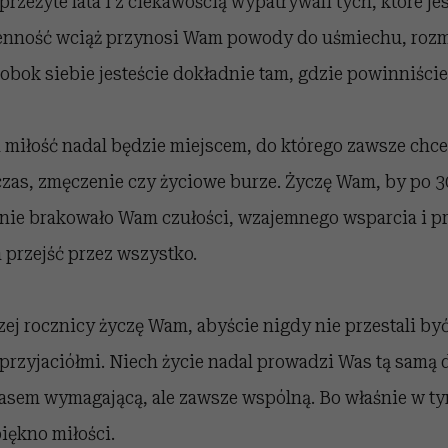
przeżyte lata i z ciekawością wypatrywali tych, które j
enność wciąż przynosi Wam powody do uśmiechu, rozm
 obok siebie jesteście dokładnie tam, gdzie powinniście
miłość nadal będzie miejscem, do którego zawsze chce 
czas, zmęczenie czy życiowe burze. Życzę Wam, by po 
 nie brakowało Wam czułości, wzajemnego wsparcia i p
przejść przez wszystko.
zej rocznicy życzę Wam, abyście nigdy nie przestali być
przyjaciółmi. Niech życie nadal prowadzi Was tą samą 
asem wymagającą, ale zawsze wspólną. Bo właśnie w ty
iękno miłości.