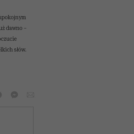
ł spokojnym
już dawno –
oczucie
lkich słów.