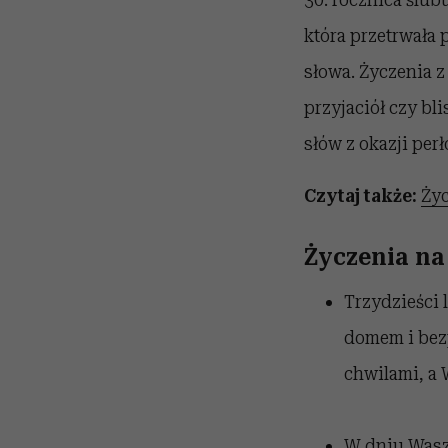
która przetrwała 
słowa. Życzenia z
przyjaciół czy bli
słów z okazji pe
Czytaj także:
Życ
Życzenia na 
Trzydzieści 
domem i bez
chwilami, a 
W dniu Wasze