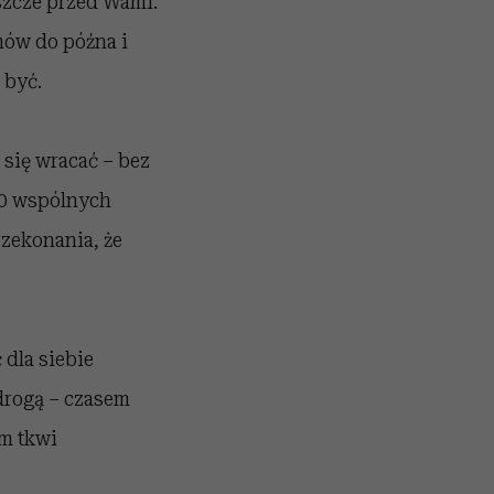
eszcze przed Wami.
ów do późna i
 być.
się wracać – bez
30 wspólnych
rzekonania, że
 dla siebie
drogą – czasem
m tkwi