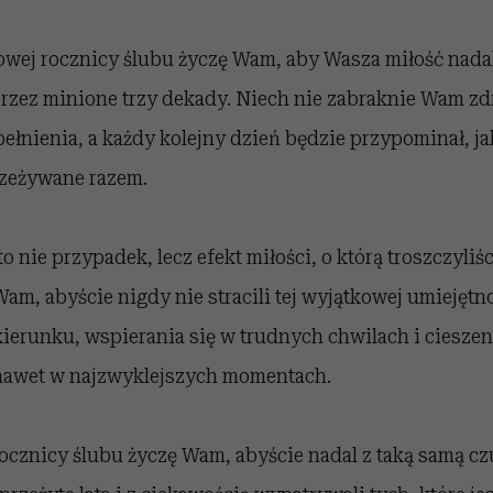
łowej rocznicy ślubu życzę Wam, aby Wasza miłość nadal
przez minione trzy dekady. Niech nie zabraknie Wam zdr
ełnienia, a każdy kolejny dzień będzie przypominał, ja
rzeżywane razem.
to nie przypadek, lecz efekt miłości, o którą troszczyliś
Wam, abyście nigdy nie stracili tej wyjątkowej umiejętn
erunku, wspierania się w trudnych chwilach i cieszen
nawet w najzwyklejszych momentach.
 rocznicy ślubu życzę Wam, abyście nadal z taką samą czu