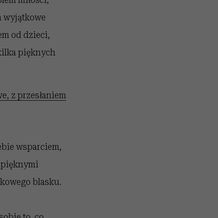
na wyjątkowe
em od dzieci,
 kilka pięknych
we, z przesłaniem
iebie wsparciem,
 pięknymi
ątkowego blasku.
obie to, co