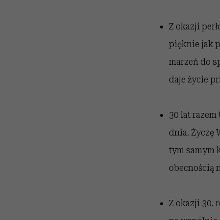
Z okazji per
pięknie jak 
marzeń do sp
daje życie p
30 lat razem 
dnia. Życzę 
tym samym ki
obecnością 
Z okazji 30.