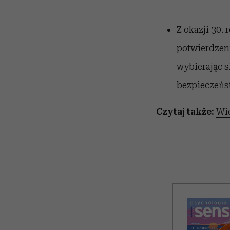
Z okazji 30.
potwierdzeni
wybierając s
bezpieczeńst
Czytaj także:
Wie