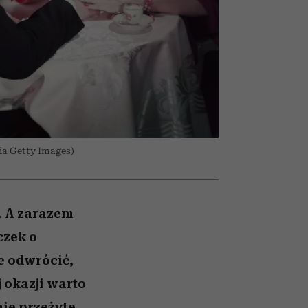
i dla
nił
ane
zonu
ia Getty Images)
. A zarazem
czek o
e odwrócić,
 okazji warto
nie przeżyte