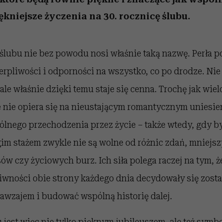
iękniejsze życzenia na 30. rocznicę ślubu.
ślubu nie bez powodu nosi właśnie taką nazwę. Perła p
rpliwości i odporności na wszystko, co po drodze. Nie 
ale właśnie dzięki temu staje się cenna. Trochę jak wiel
 nie opiera się na nieustającym romantycznym uniesien
ólnego przechodzenia przez życie – także wtedy, gdy b
gim stażem zwykle nie są wolne od różnic zdań, mniejs
w czy życiowych burz. Ich siła polega raczej na tym, 
iwności obie strony każdego dnia decydowały się zosta
awzajem i budować wspólną historię dalej.
u jest więc nie tylko pięknym jubileuszem, ale też symb