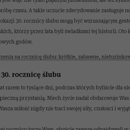
próbę czasu. A takie uczucie zdecydowanie zasługuje 
 okazji 30. rocznicy ślubu mogą być wzruszającym gest
skich, którzy przez lata byli świadkami tej historii. Oto
rłowych godów.
zenia na rocznicę ślubu: krótkie, zabawne, nietuzinko
30. rocznicę ślubu
lat razem to tysiące dni, podczas których byliście dla s
pieczną przystanią. Niech życie nadal obdarowuje Was
Wasza miłość nigdy nie traci swojej siły, czułości i wyj
j rocznicy życzę Wam, abyście zawsze odnajdywali w s