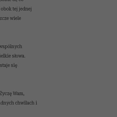
 obok tej jednej
zcze wiele
 wspólnych
elkie słowa.
staje się
. Życzę Wam,
rudnych chwilach i