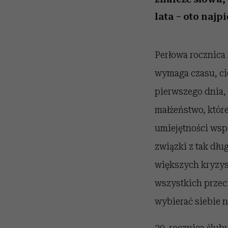
lata – oto najp
Perłowa rocznica 
wymaga czasu, cie
pierwszego dnia, 
małżeństwo, które
umiejętności wsp
związki z tak dłu
większych kryzysó
wszystkich przec
wybierać siebie n
30. rocznica ślub