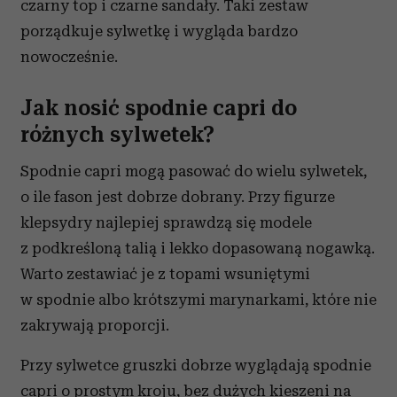
czarny top i czarne sandały. Taki zestaw
Partnerzy mogą połączyć te informacje z innymi danymi
porządkuje sylwetkę i wygląda bardzo
otrzymanymi od Ciebie lub uzyskanymi podczas
korzystania z ich usług.
nowocześnie.
Jak nosić spodnie capri do
różnych sylwetek?
Spodnie capri mogą pasować do wielu sylwetek,
o ile fason jest dobrze dobrany. Przy figurze
klepsydry najlepiej sprawdzą się modele
z podkreśloną talią i lekko dopasowaną nogawką.
Warto zestawiać je z topami wsuniętymi
w spodnie albo krótszymi marynarkami, które nie
zakrywają proporcji.
Przy sylwetce gruszki dobrze wyglądają spodnie
capri o prostym kroju, bez dużych kieszeni na