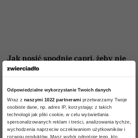
Jak nosić spodnie capri, żeby nie
skracały nóg?
To jedno z najczęstszych pytań, bo długość capri
rzeczywiście może być wymagająca. Spodnie
Odpowiedzialne wykorzystanie Twoich danych
kończące się w najszerszym miejscu łydki mogą
Wraz z
naszymi 1022 partnerami
przetwarzamy Twoje
optycznie skrócić nogi, dlatego warto zwrócić
osobiste dane, np. adres IP, korzystając z takich
technologii jak pliki cookie, w celu wyświetlania
uwagę na kilka detali. Po pierwsze, najlepszym
spersonalizowanych reklam i treści, analizowania tychże,
wyborem będą spodnie capri z wysokim lub
wychodzenia naprzeciw oczekiwaniom użytkowników i
średnim stanem. Taki fason podkreśla talię
rozwoju produktów. Masz wybór odnośnie tego, kto