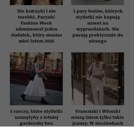
Nie kolczyki i nie
3 pary butów, których
torebki. Paryski
stylistki nie kupują
Fashion Week
nawet na
zdominował jeden
wyprzedażach. Nie
dodatek, który musisz
pasują praktycznie do
mieć latem 2026
niczego
5 rzeczy, które stylistki
Francuzki i Włoszki
usunęłyby z letniej
noszą latem tylko takie
garderoby bez
jeansy. W sieciówkach
zastanowienia
znalazłyśmy 3 idealne