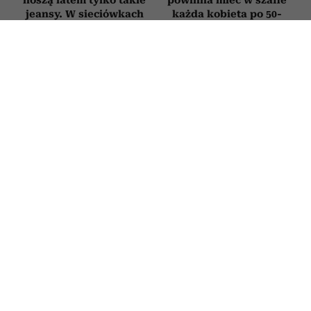
noszą latem tylko takie
powinna mieć w szafie
jeansy. W sieciówkach
każda kobieta po 50-
znalazłyśmy 3 idealne
tce. Zbudujesz z nich
modele
dziesiątki stylizacji
7 ubrań, których nigdy
Tych butów lepiej nie
nie kupują
łączyć z sukienką
profesjonalne stylistki.
midi. Optycznie
„To obciach i strata
skracają nogi i dodają
pieniędzy”
stylizacji ciężkości