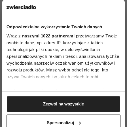
Odpowiedzialne wykorzystanie Twoich danych
Wraz z
naszymi 1022 partnerami
przetwarzamy Twoje
osobiste dane, np. adres IP, korzystając z takich
technologii jak pliki cookie, w celu wyświetlania
⋯
spersonalizowanych reklam i treści, analizowania tychże,
wychodzenia naprzeciw oczekiwaniom użytkowników i
rozwoju produktów. Masz wybór odnośnie tego, kto
używa Twoich danych i w jakich celach to robi.
Jeśli wyrazisz na to zgodę, chcielibyśmy również:
Gromadzić dane dotyczące Twojej lokalizacji
Zezwól na wszystkie
geograficznej z dokładnością nawet do kilku metrów
Identyfikować Twoje urządzenie, aktywnie
analizując charakteryzującego je zbiory danych
Spersonalizuj
(fingerprinting, czyli wirtualny odcisk palca)