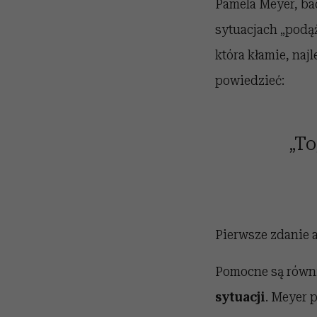
Pamela Meyer, bad
sytuacjach „podąż
która kłamie, naj
powiedzieć:
„To
Pierwsze zdanie a
Pomocne są równi
sytuacji
. Meyer 