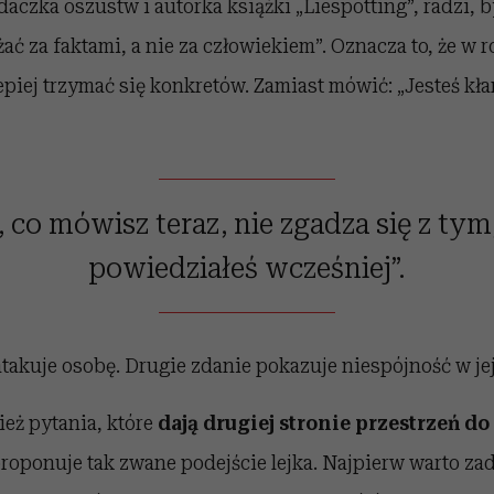
aczka oszustw i autorka książki „Liespotting”, radzi, b
ać za faktami, a nie za człowiekiem”. Oznacza to, że w 
lepiej trzymać się konkretów. Zamiast mówić: „Jesteś kła
, co mówisz teraz, nie zgadza się z tym
powiedziałeś wcześniej”.
takuje osobę. Drugie zdanie pokazuje niespójność w je
eż pytania, które
dają drugiej stronie przestrzeń d
proponuje tak zwane podejście lejka. Najpierw warto za