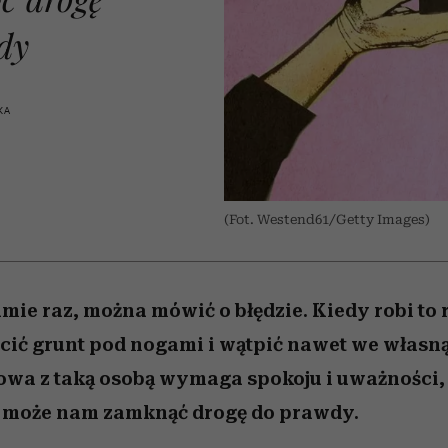
 5,
w
Raport Lyst ujawnił
Miller s. 5, odc. 6]
tysiące widzów
skuteczne
pamięć
uruchamia całą la
granicę
xie
najbardziej pożądane
podejrzeń
dy
ubrania i marki sezonu
KA
(Fot. Westend61/Getty Images)
amie raz, można mówić o błędzie. Kiedy robi to 
ić grunt pod nogami i wątpić nawet we własn
owa z taką osobą wymaga spokoju i uważności, 
 może nam zamknąć drogę do prawdy.