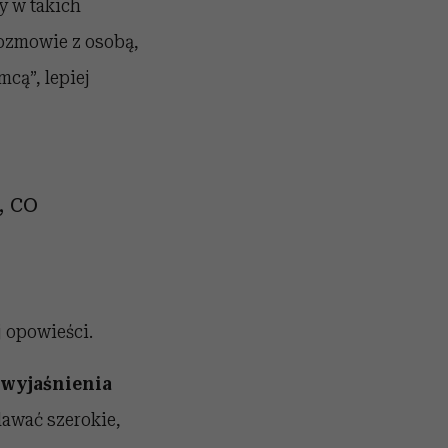
y w takich
rozmowie z osobą,
mcą”, lepiej
, co
j opowieści.
o wyjaśnienia
dawać szerokie,