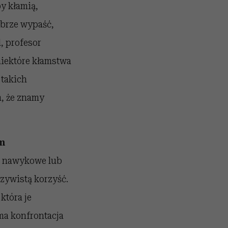
y kłamią,
obrze wypaść,
, profesor
niektóre kłamstwa
 takich
, że znamy
m
e nawykowe lub
zywistą korzyść.
która je
ma konfrontacja