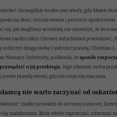
 zaboleć. Szczególnie trudno jest wtedy, gdy kłamie ktoś 
ojawia się złość, rozczarowanie i poczucie upokorzenia
ć się, jak mogliśmy wcześniej nie zauważyć, że ktoś na
bywa bardzo silny. Chcemy natychmiast powiedzieć: „
 rozliczyć drugą osobę i usłyszeć prawdę. Christian L. 
as Woman’s University, podkreśla, że
sposób rozpoczę
zesądzić o jej przebiegu
. Jego zdaniem osoba przy
j powie prawdę wtedy, gdy nie czuje się osaczona.
łamcą nie warto zaczynać od oskarże
kłamiesz” rzadko prowadzi do szczerej rozmowy. Zazwy
e się zaatakowana. Może wtedy zaprzeczać, odwracać u