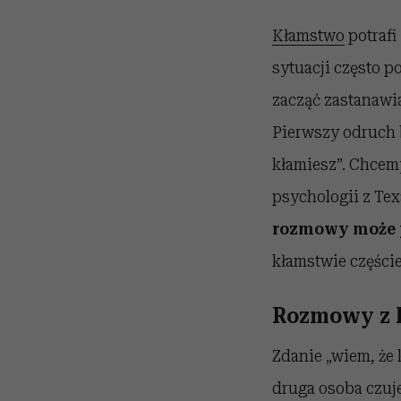
Kłamstwo
potrafi
sytuacji często p
zacząć zastanawia
Pierwszy odruch 
kłamiesz”. Chcemy
psychologii z Tex
rozmowy może pr
kłamstwie częście
Rozmowy z k
Zdanie „wiem, że 
druga osoba czuj