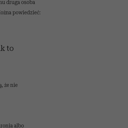
emu druga osoba
 Można powiedzieć:
ak to
, że nie
ironia albo