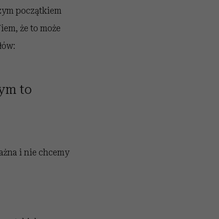
szym początkiem
iem, że to może
łów:
bym to
ważna i nie chcemy