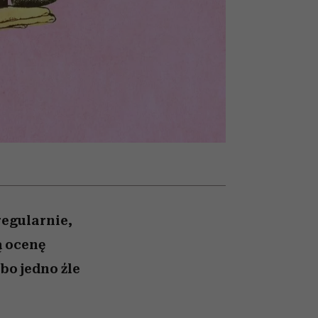
winę
najtrudniejszą próbę
regularnie,
ą ocenę
bo jedno źle