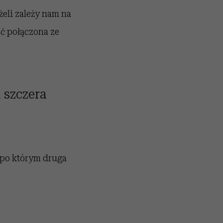
eli zależy nam na
ść połączona ze
ą szczera
 po którym druga