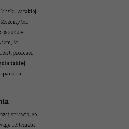
bliski. W takiej
. Możemy też
s oszukuje.
Wiem, że
Hart, profesor
cia takiej
łapana na
nia
czaj sprawia, że
wagę od tematu