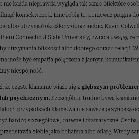
e nie każda nieprawda wygląda tak samo. Niektóre osob
iknąć konsekwencji. Inne robią to, ponieważ pragną d
e albo utrzymać określony obraz siebie. Kevin Colwell
thern Connecticut State University, zwraca uwagę, że 
by utrzymania bliskości albo dobrego obrazu relacji. W
na może być empatia połączona z jasnym komunikatem
imy niespójność.
ż, że częste kłamanie wiąże się z
głębszym probleme
lub psychicznym
. Szczególnie trudne bywa kłamani
akich przypadkach kłamstwa nie zawsze przynoszą oc
yć bardzo szczegółowe, barwne i dramatyczne. Osoba, 
przedstawia siebie jako bohatera albo ofiarę. Wtedy sa