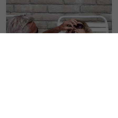
(Fot. Catherine Ledner/Getty Images)
Nie kłócą się rzadziej i nie mają mniej