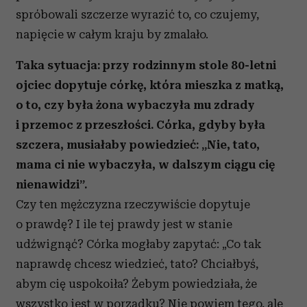
spróbowali szczerze wyrazić to, co czujemy,
napięcie w całym kraju by zmalało.
Taka sytuacja: przy rodzinnym stole 80-letni
ojciec dopytuje córkę, która mieszka z matką,
o to, czy była żona wybaczyła mu zdrady
i przemoc z przeszłości. Córka, gdyby była
szczera, musiałaby powiedzieć: „Nie, tato,
mama ci nie wybaczyła, w dalszym ciągu cię
nienawidzi”.
Czy ten mężczyzna rzeczywiście dopytuje
o prawdę? I ile tej prawdy jest w stanie
udźwignąć? Córka mogłaby zapytać: „Co tak
naprawdę chcesz wiedzieć, tato? Chciałbyś,
abym cię uspokoiła? Żebym powiedziała, że
wszystko jest w porządku? Nie powiem tego, ale