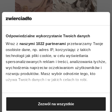
Odpowiedzialne wykorzystanie Twoich danych
Wraz z
naszymi 1022 partnerami
przetwarzamy Twoje
osobiste dane, np. adres IP, korzystając z takich
technologii jak pliki cookie, w celu wyświetlania
spersonalizowanych reklam i treści, analizowania tychże,
Szczerość daje nam siłę –
wychodzenia naprzeciw oczekiwaniom użytkowników i
dlaczego tak mało jej
rozwoju produktów. Masz wybór odnośnie tego, kto
w obecnym świecie?
używa Twoich danych i w jakich celach to robi.
Jeśli wyrazisz na to zgodę, chcielibyśmy również:
Święta są naszym wielkim marzeniem
Gromadzić dane dotyczące Twojej lokalizacji
o zgodzie i miłości, a także wielką trudnością.
Zezwól na wszystkie
geograficznej z dokładnością nawet do kilku metrów
Pragniemy szczerości i boimy się jej.
Identyfikować Twoje urządzenie, aktywnie