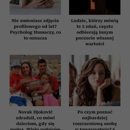
Nie zmieniasz zdjęcia
Ludzie, którzy mówią
profilowego od lat?
te 5 zdań, często
Psycholog tłumaczy, co
odbierają innym
to oznacza
poczucie własnej
wartości
Novak Djoković
Po czym poznać
zdradził, co mówi
najbardziej
dzieciom, gdy się
roszczeniową osobę
nudzą. Wielu rodziców
w towarzystwie? 6