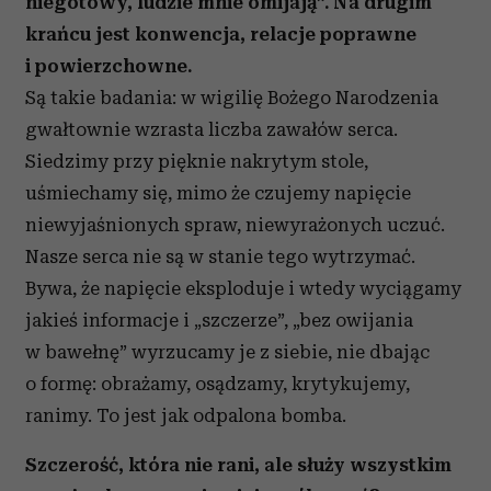
niegotowy, ludzie mnie omijają”. Na drugim
krańcu jest konwencja, relacje poprawne
i powierzchowne.
Są takie badania: w wigilię Bożego Narodzenia
gwałtownie wzrasta liczba zawałów serca.
Siedzimy przy pięknie nakrytym stole,
uśmiechamy się, mimo że czujemy napięcie
niewyjaśnionych spraw, niewyrażonych uczuć.
Nasze serca nie są w stanie tego wytrzymać.
Bywa, że napięcie eksploduje i wtedy wyciągamy
jakieś informacje i „szczerze”, „bez owijania
w bawełnę” wyrzucamy je z siebie, nie dbając
o formę: obrażamy, osądzamy, krytykujemy,
ranimy. To jest jak odpalona bomba.
Szczerość, która nie rani, ale służy wszystkim