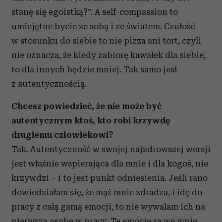
otrzymanymi od Ciebie lub uzyskanymi podczas
stanę się egoistką?”. A self-compassion to
korzystania z ich usług.
umiejętne bycie ze sobą i ze światem. Czułość
w stosunku do siebie to nie pizza ani tort, czyli
nie oznacza, że kiedy zabiorę kawałek dla siebie,
to dla innych będzie mniej. Tak samo jest
z autentycznością.
Chcesz powiedzieć, że nie może być
autentycznym ktoś, kto robi krzywdę
drugiemu człowiekowi?
Tak. Autentyczność w swojej najzdrowszej wersji
jest właśnie wspierająca dla mnie i dla kogoś, nie
krzywdzi – i to jest punkt odniesienia. Jeśli rano
dowiedziałam się, że mąż mnie zdradza, i idę do
pracy z całą gamą emocji, to nie wywalam ich na
pierwszą osobę w pracy. Te emocje są we mnie,