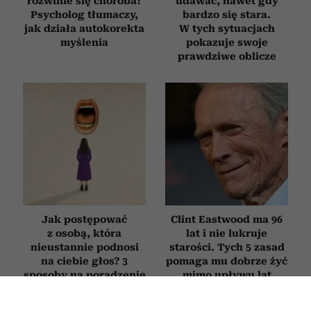
rozwinie się choroba?
udawać, nawet gdy
Psycholog tłumaczy,
bardzo się stara.
jak działa autokorekta
W tych sytuacjach
myślenia
pokazuje swoje
prawdziwe oblicze
Jak postępować
Clint Eastwood ma 96
z osobą, która
lat i nie lukruje
nieustannie podnosi
starości. Tych 5 zasad
na ciebie głos? 3
pomaga mu dobrze żyć
sposoby na poradzenie
mimo upływu lat
sobie z „krzykaczem”