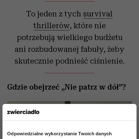
To jeden z tych
survival
thrillerów
, które nie
potrzebują wielkiego budżetu
ani rozbudowanej fabuły, żeby
skutecznie podnieść ciśnienie.
Gdzie obejrzeć „Nie patrz w dół”?
Odpowiedzialne wykorzystanie Twoich danych