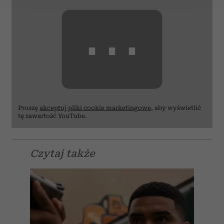
Wykorzystujemy pliki cookie do spersonalizowania treści
⋯
i reklam, aby oferować funkcje społecznościowe i
analizować ruch w naszej witrynie. Informacje o tym, jak
korzystasz z naszej witryny, udostępniamy partnerom
społecznościowym, reklamowym i analitycznym.
Partnerzy mogą połączyć te informacje z innymi danymi
otrzymanymi od Ciebie lub uzyskanymi podczas
korzystania z ich usług.
Proszę
akceptuj pliki cookie marketingowe
, aby wyświetlić
tę zawartość YouTube.
Czytaj także