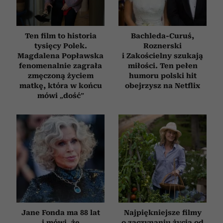
Ten film to historia
Bachleda-Curuś,
tysięcy Polek.
Roznerski
Magdalena Popławska
i Zakościelny szukają
fenomenalnie zagrała
miłości. Ten pełen
zmęczoną życiem
humoru polski hit
matkę, która w końcu
obejrzysz na Netflix
mówi „dość”
Jane Fonda ma 88 lat
Najpiękniejsze filmy
i mówi, że
o zaczynaniu życia od