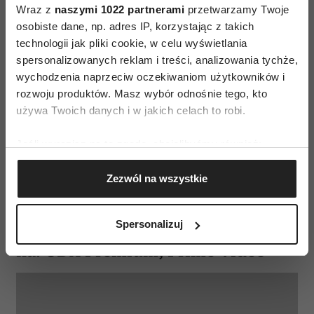
Wraz z
naszymi 1022 partnerami
przetwarzamy Twoje
osobiste dane, np. adres IP, korzystając z takich
technologii jak pliki cookie, w celu wyświetlania
spersonalizowanych reklam i treści, analizowania tychże,
wychodzenia naprzeciw oczekiwaniom użytkowników i
(Fot. materiały prasowe)
rozwoju produktów. Masz wybór odnośnie tego, kto
używa Twoich danych i w jakich celach to robi.
Jeśli lubisz kino uwięzienia, obejrzysz ten film
z ogromną przyjemnością.
Jeśli dodatkowo
Jeśli wyrazisz na to zgodę, chcielibyśmy również:
masz lęk wysokości, istnieje spora szansa, że
Gromadzić dane dotyczące Twojej lokalizacji
Zezwól na wszystkie
przez cały film będziesz siedzieć spięta
geograficznej z dokładnością nawet do kilku metrów
Identyfikować Twoje urządzenie, aktywnie
i odruchowo zaciskać palce na podłokietniku.
analizując charakteryzującego je zbiory danych
Spersonalizuj
Film „Nie patrz w dół” obejrzysz
(fingerprinting, czyli wirtualny odcisk palca)
na: CDA Premium, Prime Video
Dowiedz się więcej odnośnie tego, jak Twoje osobiste
dane są przetwarzane oraz ustaw własne preferencje w
sekcji szczegółów
. W Deklaracji plików cookie możesz
zmienić lub wycofać swoją zgodę w dowolnej chwili.