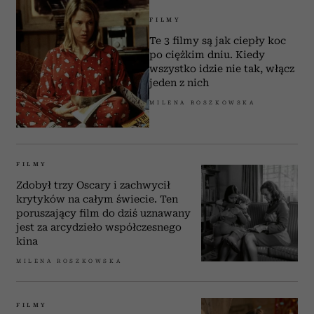
FILMY
Te 3 filmy są jak ciepły koc
po ciężkim dniu. Kiedy
wszystko idzie nie tak, włącz
jeden z nich
MILENA ROSZKOWSKA
FILMY
Zdobył trzy Oscary i zachwycił
krytyków na całym świecie. Ten
poruszający film do dziś uznawany
jest za arcydzieło współczesnego
kina
MILENA ROSZKOWSKA
FILMY