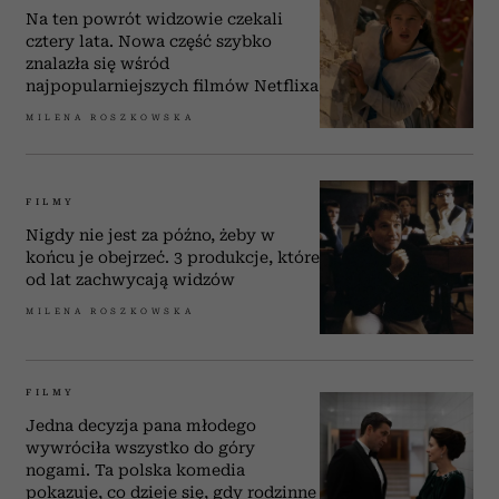
Na ten powrót widzowie czekali
cztery lata. Nowa część szybko
znalazła się wśród
najpopularniejszych filmów Netflixa
MILENA ROSZKOWSKA
FILMY
Nigdy nie jest za późno, żeby w
końcu je obejrzeć. 3 produkcje, które
od lat zachwycają widzów
MILENA ROSZKOWSKA
FILMY
Jedna decyzja pana młodego
wywróciła wszystko do góry
nogami. Ta polska komedia
pokazuje, co dzieje się, gdy rodzinne