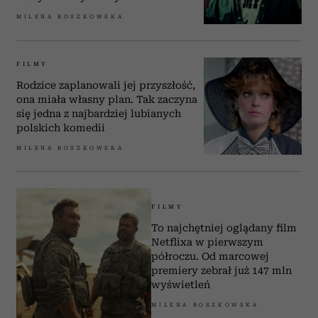
Partnerzy mogą połączyć te informacje z innymi danymi
otrzymanymi od Ciebie lub uzyskanymi podczas
MILENA ROSZKOWSKA
korzystania z ich usług.
FILMY
Rodzice zaplanowali jej przyszłość,
ona miała własny plan. Tak zaczyna
się jedna z najbardziej lubianych
polskich komedii
MILENA ROSZKOWSKA
FILMY
To najchętniej oglądany film
Netflixa w pierwszym
półroczu. Od marcowej
premiery zebrał już 147 mln
wyświetleń
MILENA ROSZKOWSKA