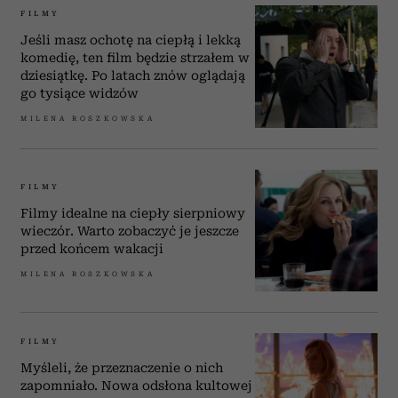
FILMY
Jeśli masz ochotę na ciepłą i lekką
komedię, ten film będzie strzałem w
dziesiątkę. Po latach znów oglądają
go tysiące widzów
MILENA ROSZKOWSKA
FILMY
Filmy idealne na ciepły sierpniowy
wieczór. Warto zobaczyć je jeszcze
przed końcem wakacji
MILENA ROSZKOWSKA
FILMY
Myśleli, że przeznaczenie o nich
zapomniało. Nowa odsłona kultowej