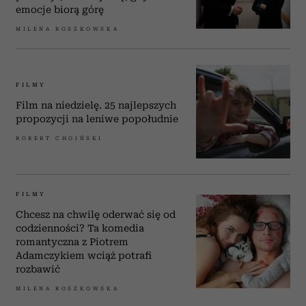
emocje biorą górę
MILENA ROSZKOWSKA
FILMY
Film na niedzielę. 25 najlepszych
propozycji na leniwe popołudnie
ROBERT CHOIŃSKI
FILMY
Chcesz na chwilę oderwać się od
codzienności? Ta komedia
romantyczna z Piotrem
Adamczykiem wciąż potrafi
rozbawić
MILENA ROSZKOWSKA