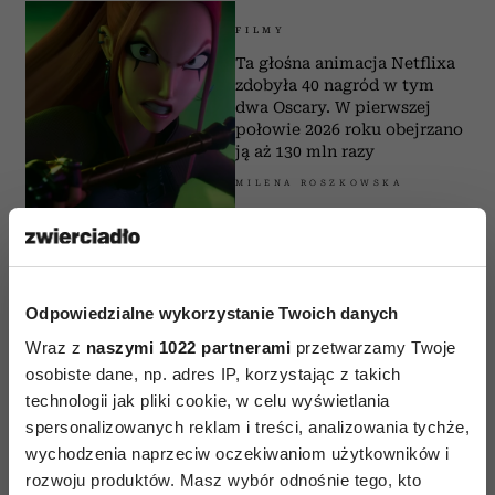
FILMY
Ta głośna animacja Netflixa
zdobyła 40 nagród w tym
dwa Oscary. W pierwszej
połowie 2026 roku obejrzano
ją aż 130 mln razy
MILENA ROSZKOWSKA
FILMY
Matt Damon i Ben Affleck zagrali w
Odpowiedzialne wykorzystanie Twoich danych
jednym z największych hitów
Wraz z
naszymi 1022 partnerami
przetwarzamy Twoje
Netflixa tego roku. Film zgromadził
już 136 mln wyświetleń
osobiste dane, np. adres IP, korzystając z takich
technologii jak pliki cookie, w celu wyświetlania
MILENA ROSZKOWSKA
spersonalizowanych reklam i treści, analizowania tychże,
wychodzenia naprzeciw oczekiwaniom użytkowników i
rozwoju produktów. Masz wybór odnośnie tego, kto
FILMY