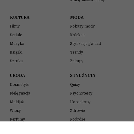
Kulisy naszych sesji
KULTURA
MODA
Filmy
Pokazy mody
Seriale
Kolekcje
Muzyka
Stylizacje gwiazd
Książki
Trendy
Sztuka
Zakupy
URODA
STYL ŻYCIA
Kosmetyki
Quizy
Pielęgnacja
Psychotesty
Makijaż
Horoskopy
Włosy
Zdrowie
Perfumy
Podróże