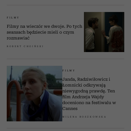
FILMY
Filmy na wieczór we dwoje. Po tych
seansach będziecie mieli o czym
rozmawiać
ROBERT CHOIŃSKI
FILMY
Janda, Radziwiłowicz i
Łomnicki odkrywają
niewygodną prawdę. Ten
film Andrzeja Wajdy
doceniono na festiwalu w
Cannes
MILENA ROSZKOWSKA