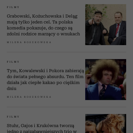
FILMY
Grabowski, Kożuchowska i Deląg
mają tylko jeden cel. Ta polska
komedia pokazuje, do czego są
zdolni rodzice marzący o wnukach
MILENA ROSZKOWSKA
FILMY
Tym, Kowalewski i Pokora zabierają
do świata pełnego absurdu. Ten film
działa jak ciepłe kakao po ciężkim
dniu
MILENA ROSZKOWSKA
FILMY
Stuhr, Gajos i Krukówna tworzą
jedno z najzabawniejszych trio w