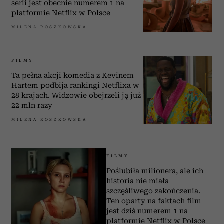
serii jest obecnie numerem 1 na
platformie Netflix w Polsce
MILENA ROSZKOWSKA
FILMY
Ta pełna akcji komedia z Kevinem
Hartem podbija rankingi Netflixa w
28 krajach. Widzowie obejrzeli ją już
22 mln razy
MILENA ROSZKOWSKA
FILMY
Poślubiła milionera, ale ich
historia nie miała
szczęśliwego zakończenia.
Ten oparty na faktach film
jest dziś numerem 1 na
platformie Netflix w Polsce