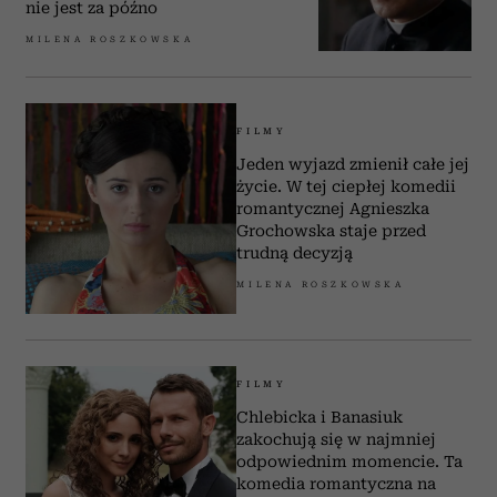
nie jest za późno
MILENA ROSZKOWSKA
FILMY
Jeden wyjazd zmienił całe jej
życie. W tej ciepłej komedii
romantycznej Agnieszka
Grochowska staje przed
trudną decyzją
MILENA ROSZKOWSKA
FILMY
Chlebicka i Banasiuk
zakochują się w najmniej
odpowiednim momencie. Ta
komedia romantyczna na