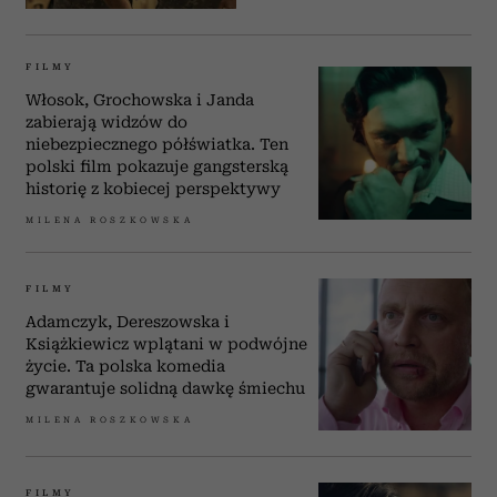
FILMY
Włosok, Grochowska i Janda
zabierają widzów do
niebezpiecznego półświatka. Ten
polski film pokazuje gangsterską
historię z kobiecej perspektywy
MILENA ROSZKOWSKA
FILMY
Adamczyk, Dereszowska i
Książkiewicz wplątani w podwójne
życie. Ta polska komedia
gwarantuje solidną dawkę śmiechu
MILENA ROSZKOWSKA
FILMY