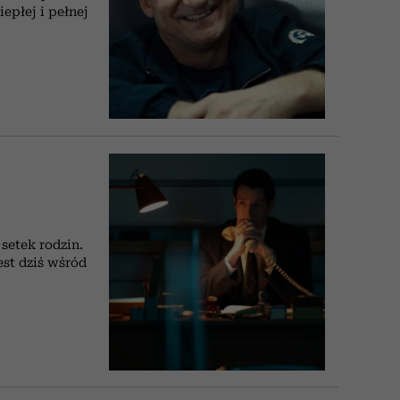
edź
 5,
przekraczają swoje granice
Wiemy, gdzie go kupić
Miller s. 5, odc. 6]
sezon jesień–zima 2
zaskakujący fawo
epłej i pełnej
w seksie?
setek rodzin.
est dziś wśród