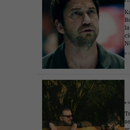
F
K
B
l
c
Ne
MI
K
T
se
w