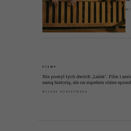
MI
FILMY
Nie pomyl tych dwóch „Lalek”. Film i seri
samą historię, ale na zupełnie różne spos
MILENA ROSZKOWSKA