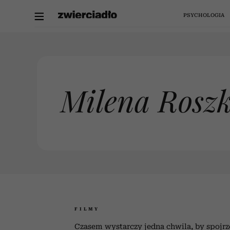
PSYCHOLOGIA
PSYCHOLOGIA
STYL ŻYCIA
SPOTKANIA
PODCASTY
KULTURA
WŁOSY
WIDEO
MODA
RELACJE
WYWIADY
FILMY
POKAZY MODY
PIELĘGNACJA
ZDROWIE
ZATASKOWANI
PODCASTY ZWIERCIADŁA
Milena Rosz
SEKS
FELIETONY
SERIALE
KOLEKCJE
MAKIJAŻ
MENOPAUZA
RÓB TO BEZ PRESJI
PRACA
AKADEMIA ZWIERCIADŁA
MUZYKA
WŁOSY
PODRÓŻE
W CZUŁYM ZWIERCIADLE
WYCHOWANIE
RETRO
KSIĄŻKI
PERFUMY
KUCHNIA
UWOLNIĆ SIĘ OD ALKOHOLU
„Smutne jest to, że ojc
oddali dzieci kobietom”
NASI EKSPERCI
BLOG TOMASZA JASTRUNA
SZTUKA
WNĘTRZA
POROZMAWIAJMY O MIŁOŚCI Z...
zrobić z tatą, który wrac
latach? | „Przerwa na ka
LISTY DO PSYCHOLOGA
#CAFEZWIERCIADŁO
DESIGN
FLISOLO
Te 5 zdań odbiera ci rado
Co robi z nami ukryty st
Te 4 fryzury dla kobiet
It's all about the jelly!
Koreańczycy pokocha
Mitologia grecka to n
„Nie wpuszczaj stare
Kasią Miller 6”, odc.
żelkowe klapki mules tra
człowieka”. 89-letni Mo
40-tce niemal układają 
tylko Odyseusz. Jak d
Kasia Miller: „U podło
życia po pięćdziesiątc
tarota dla psów. „Kar
HOROSKOP
#CAFEZWIERCIADŁO
Freeman szczerze o staro
zdradzają emocje, któr
same. Wyglądają dobr
Przez nie starzejesz si
do top 10 najbardzie
pamiętasz? Na te 10
chorób leży nasza
FILMY
podstawowych pytań k
pożądanych ubrań świ
nie widzi behawiorystk
grzeczność” [„Przerwa
nawet bez modelowan
szybciej, niż powinna
pracy i pieniądzach
KULISY NASZYCH SESJI
Czasem wystarczy jedna chwila, by spojrz