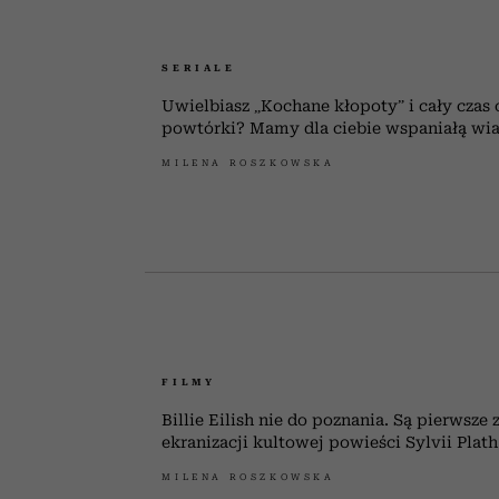
SERIALE
Uwielbiasz „Kochane kłopoty” i cały czas 
powtórki? Mamy dla ciebie wspaniałą wi
MILENA ROSZKOWSKA
FILMY
Billie Eilish nie do poznania. Są pierwsze 
ekranizacji kultowej powieści Sylvii Plath
MILENA ROSZKOWSKA