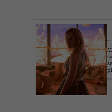
F
M
z
s
p
MI