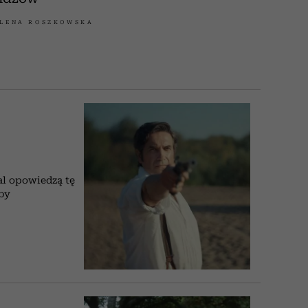
LENA ROSZKOWSKA
al opowiedzą tę
oby