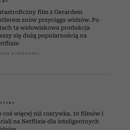
ILMY
atastroficzny film z Gerardem
utlerem znów przyciąga widzów. Po
atach ta widowiskowa produkcja
ieszy się dużą popularnością na
tflixie
LENA ROSZKOWSKA
ULTURA
o coś więcej niż rozrywka. 10 filmów i
riali na Netflixie dla inteligentnych
idzów