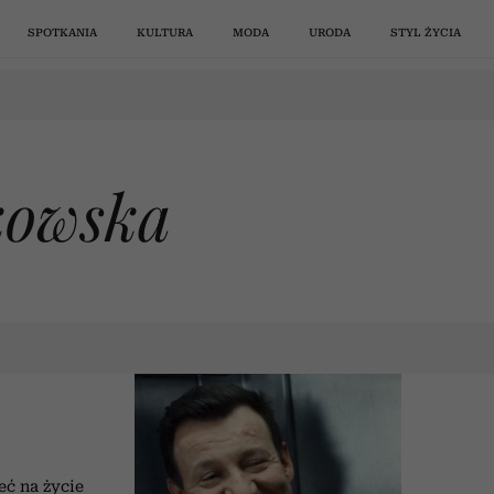
SPOTKANIA
KULTURA
MODA
URODA
STYL ŻYCIA
PSYCHOLOGIA
STYL ŻYCIA
SPOTKANIA
PODCASTY
PERFUMY
KSIĄŻKI
WIDEO
MODA
PSYCHOLOG
STYL ŻYCI
SPOTKANI
PODCASTY
SERIALE
WŁOSY
WIDEO
MODA
kowska
owie
„Testosteron spada o 2%
„Ludzie nie wiedzą, 
. Co
rocznie już u
zaczyna się ciąża”. 
a po
trzydziestolatków”. Jakie
Tadeusz Oleszczuk 
wę z
objawy oprócz tzw. triady
mity dotyczące płodn
ść z
res?
 po
 Te
li
ie
go
6 uwodzicielskich perfum na
W 2027 roku wystąpi na PGE
Nie wiesz, co teraz czytać?
Jak przerabiać toksyczne
Gwiazda „Plotkary” Kelly
Posadź je teraz, a jesienią
Pornmaxxing: żeby
Aksamit, śnieżna pante
Kiedy kochasz kogoś,
„Przerwa na kawę z 
Nikt tego nie rozgrz
Mało kto zna ten w
Cienkie włosy od 
Psycholożka kol
7
seksualnej zwiastują
„Jak zdrowie”, odc
fiły
rgan
się
użo
ża
e.
ty
Odpowiedz na 7 pytań, a my
ogród eksploduje kolorami.
Narodowym. Kim jest Karol
utrzymać chłopaka, musisz
2026 rok. Zagwarantują ci
Rutherford znalazła
myśli? Kasia Miller:
nie możesz być. 10 cy
serial Netflixa. Jego
Miller”, sezon 5, odc.
déco: tej jesieni bę
wskazuje 7 barw, k
wyglądają na gęst
Madonna – ikon
andropauzę? | „Jak zdrowie”,
ści,
ych
ze
ę
j
najlepszy minimalistyczny
wybierzemy twoją kolejną
G, o której w Polsce wciąż
drugą randkę... i kolejne
być jak gwiazda porno.
Wymyśliłam 5 kroków
Ekspertka wskazuje 8
ubierać się odważnie.
niespełnionej miłości
Fryzjerzy polecają te
bohaterka szuka par
się nie dać toksyc
popkultury, która 
najczęściej nosz
odc. 20
ażdy
ata
a i
 na
ia
ś
mówi się zaskakująco mało?
[Przerwa na kawę z Kasią
Dlaczego młode kobiety
uniform na falę upałów.
najlepszych kwiatów
lekturę
11 największych tren
introwertyczki. Wśró
według znaków zod
przestaje prowok
trafiają w sedn
ludziom?
eć na życie