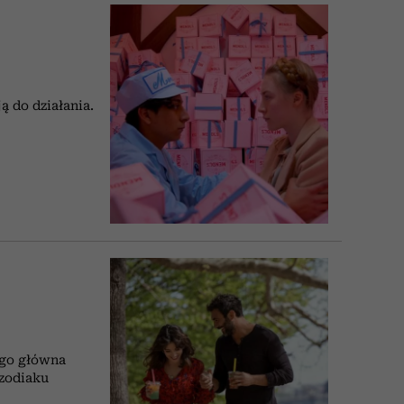
ą do działania.
Jego główna
 zodiaku