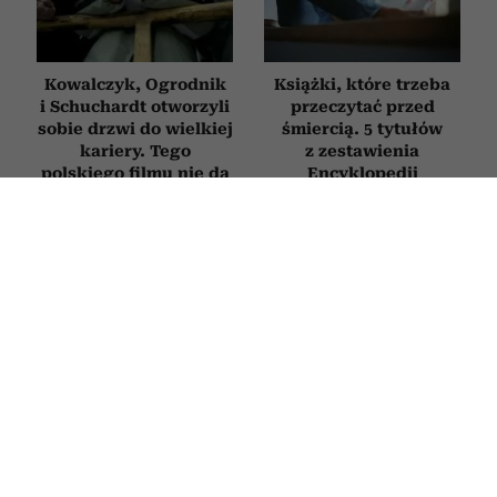
Kowalczyk, Ogrodnik
Książki, które trzeba
i Schuchardt otworzyli
przeczytać przed
sobie drzwi do wielkiej
śmiercią. 5 tytułów
kariery. Tego
z zestawienia
polskiego filmu nie da
Encyklopedii
się zapomnieć
Britannica
SERIALE
Nowy miniserial kryminalny Netflixa
o zbrodni w luksusowym hotelu
obejrzysz w jeden wieczór. Ma tylko 6
odcinków i wciąga od pierwszej sceny