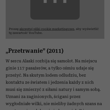
⋯
i reklam, aby oferować funkcje społecznościowe i
analizować ruch w naszej witrynie. Informacje o tym, jak
korzystasz z naszej witryny, udostępniamy partnerom
społecznościowym, reklamowym i analitycznym.
Partnerzy mogą połączyć te informacje z innymi danymi
Proszę
akceptuj pliki cookie marketingowe
, aby wyświetlić
otrzymanymi od Ciebie lub uzyskanymi podczas
tę zawartość YouTube.
korzystania z ich usług.
„Przetrwanie” (2011)
W sercu Alaski rozbija się samolot. Na miejscu
ginie 117 pasażerów, a tylko ośmiu udaje się
przeżyć. Na skutym lodem odludziu, bez
kontaktu ze światem i jedzenia każdy z nich
musi się zmierzyć z siłami natury i samym sobą.
Uznani za zaginionych, ścigani przez
wygłodniałe wilki, nie mieliby żadnych szans na