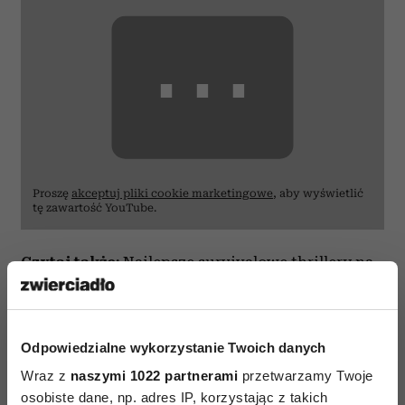
⋯
Proszę
akceptuj pliki cookie marketingowe
, aby wyświetlić
tę zawartość YouTube.
Czytaj także:
Najlepsze survivalowe thrillery na
Netflix. 8 filmów tylko dla widzów o mocnych
nerwach
Odpowiedzialne wykorzystanie Twoich danych
„Cast Away: Poza światem” (2000)
Wraz z
naszymi 1022 partnerami
przetwarzamy Twoje
osobiste dane, np. adres IP, korzystając z takich
Chuck (Tom Hanks) pracuje dla dużej