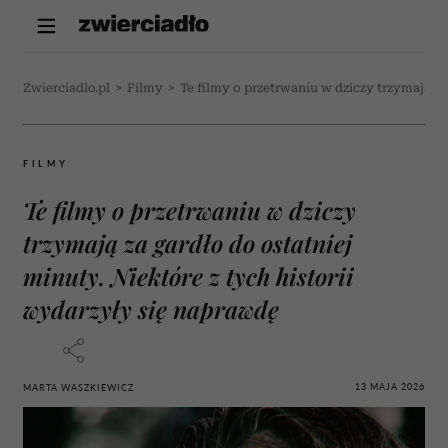
Zwierciadlo.pl
>
Filmy
>
Te filmy o przetrwaniu w dziczy trzymają za
FILMY
Te filmy o przetrwaniu w dziczy
trzymają za gardło do ostatniej
minuty. Niektóre z tych historii
wydarzyły się naprawdę
13 MAJA 2026
MARTA WASZKIEWICZ