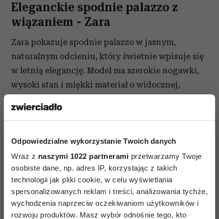
Eleganckie spodnie palazzo z
wiązaniem - Zara
Zara pokazuje spodnie palazzo w jasnym,
naturalnym odcieniu, który świetnie wpisuje się
w letnią elegancję. Model ma szerokie nogawki,
wysoki stan i miękki materiał o widocznej,
lnianej strukturze. Wyróżnia go swobodny fason
oraz wiązanie w pasie, które subtelnie podkreśla
talię i nadaje całości bardziej dopracowany
wygląd. Takie spodnie można nosić w komplecie
Odpowiedzialne wykorzystanie Twoich danych
z koszulą, ale równie dobrze sprawdzą się
Wraz z
naszymi 1022 partnerami
przetwarzamy Twoje
osobiste dane, np. adres IP, korzystając z takich
z prostym topem albo elegancką kamizelką. To
technologii jak pliki cookie, w celu wyświetlania
propozycja do pracy, na wakacyjne spotkanie,
spersonalizowanych reklam i treści, analizowania tychże,
rodzinny obiad albo letnie przyjęcie w mniej
wychodzenia naprzeciw oczekiwaniom użytkowników i
formalnym stylu. Wyglądają lekko, szlachetnie
rozwoju produktów. Masz wybór odnośnie tego, kto