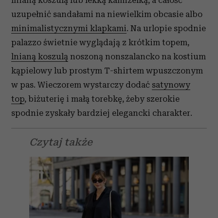
lnianą koszulą lub lekką kamizelką, a całość
uzupełnić sandałami na niewielkim obcasie albo
minimalistycznymi klapkami
. Na urlopie spodnie
palazzo świetnie wyglądają z krótkim topem,
lnianą koszulą
noszoną nonszalancko na kostium
kąpielowy lub prostym T-shirtem wpuszczonym
w pas. Wieczorem wystarczy dodać
satynowy
top
, biżuterię i małą torebkę, żeby szerokie
spodnie zyskały bardziej elegancki charakter.
Czytaj także