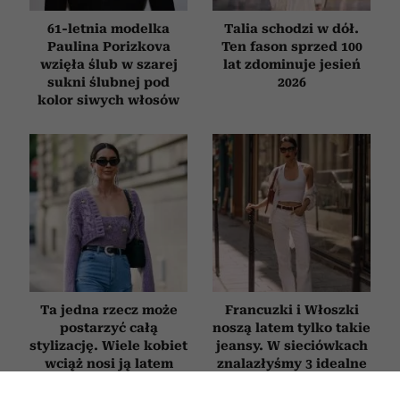
61-letnia modelka
Talia schodzi w dół.
Paulina Porizkova
Ten fason sprzed 100
wzięła ślub w szarej
lat zdominuje jesień
sukni ślubnej pod
2026
kolor siwych włosów
Ta jedna rzecz może
Francuzki i Włoszki
postarzyć całą
noszą latem tylko takie
stylizację. Wiele kobiet
jeansy. W sieciówkach
wciąż nosi ją latem
znalazłyśmy 3 idealne
modele