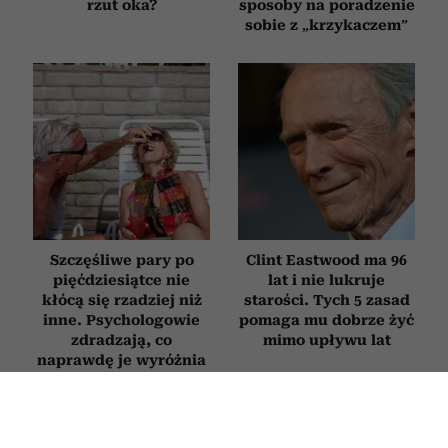
rzut oka?
sposoby na poradzenie
sobie z „krzykaczem”
Szczęśliwe pary po
Clint Eastwood ma 96
pięćdziesiątce nie
lat i nie lukruje
kłócą się rzadziej niż
starości. Tych 5 zasad
inne. Psychologowie
pomaga mu dobrze żyć
zdradzają, co
mimo upływu lat
naprawdę je wyróżnia
PSYCHOLOGIA