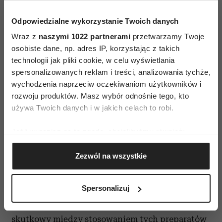
obserwuje podobnych zmian. Eksperci
Odpowiedzialne wykorzystanie Twoich danych
podkreślają jednak, że są to sygnały, których nie
Wraz z
naszymi 1022 partnerami
przetwarzamy Twoje
należy ignorować.
osobiste dane, np. adres IP, korzystając z takich
technologii jak pliki cookie, w celu wyświetlania
Ozempic a depresja. Co wiadomo o
spersonalizowanych reklam i treści, analizowania tychże,
wpływie leków GLP-1 na
wychodzenia naprzeciw oczekiwaniom użytkowników i
psychikę?
rozwoju produktów. Masz wybór odnośnie tego, kto
używa Twoich danych i w jakich celach to robi.
Najwięcej emocji budzą doniesienia dotyczące
Jeśli wyrazisz na to zgodę, chcielibyśmy również:
możliwego
związku między lekami GLP-1
Gromadzić dane dotyczące Twojej lokalizacji
a pogorszeniem samopoczucia psychicznego
.
Zezwól na wszystkie
geograficznej z dokładnością nawet do kilku metrów
Pojedyncze przypadki obejmowały nawet
Identyfikować Twoje urządzenie, aktywnie
występowanie myśli samobójczych. Obecnie
analizując charakteryzującego je zbiory danych
Spersonalizuj
jednak dostępne dane nie pozwalają stwierdzić,
(fingerprinting, czyli wirtualny odcisk palca)
że istnieje bezpośredni związek przyczynowo-
Dowiedz się więcej odnośnie tego, jak Twoje osobiste
skutkowy między stosowaniem tych preparatów
dane są przetwarzane oraz ustaw własne preferencje w