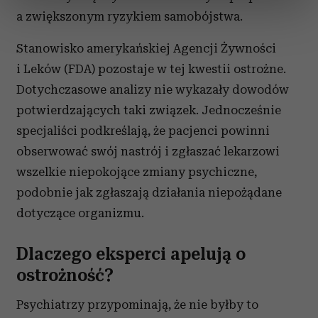
sekcji szczegółów
. W Deklaracji plików cookie możesz
a zwiększonym ryzykiem samobójstwa.
zmienić lub wycofać swoją zgodę w dowolnej chwili.
Stanowisko amerykańskiej Agencji Żywności
Wykorzystujemy pliki cookie do spersonalizowania treści
i Leków (FDA) pozostaje w tej kwestii ostrożne.
i reklam, aby oferować funkcje społecznościowe i
Dotychczasowe analizy nie wykazały dowodów
analizować ruch w naszej witrynie. Informacje o tym, jak
potwierdzających taki związek. Jednocześnie
korzystasz z naszej witryny, udostępniamy partnerom
specjaliści podkreślają, że pacjenci powinni
społecznościowym, reklamowym i analitycznym.
Partnerzy mogą połączyć te informacje z innymi danymi
obserwować swój nastrój i zgłaszać lekarzowi
otrzymanymi od Ciebie lub uzyskanymi podczas
wszelkie niepokojące zmiany psychiczne,
korzystania z ich usług.
podobnie jak zgłaszają działania niepożądane
dotyczące organizmu.
Dlaczego eksperci apelują o
ostrożność?
Psychiatrzy przypominają, że nie byłby to