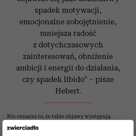
spadek motywacji,
emocjonalne zobojętnienie,
mniejsza radość
z dotychczasowych
zainteresowań, obniżenie
ambicji i energii do działania,
czy spadek libido” – pisze
Hebert.
Nie oznacza to, że takie objawy występują
u większości pacjentów. Wiele osób
przyjmujących Ozempic czy Mounjaro nie