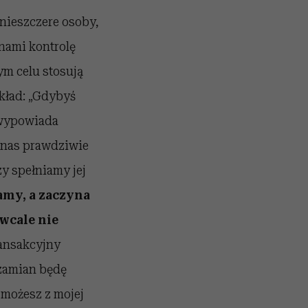
 nieszczere osoby,
nami kontrolę
ym celu stosują
ykład: „Gdybyś
e wypowiada
 nas prawdziwie
y spełniamy jej
zamy, a zaczyna
 wcale nie
ransakcyjny
 zamian będę
 możesz z mojej