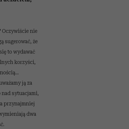
?
Oczywiście nie
gą sugerować, że
 się to wydawać
lnych korzyści,
tnością…
 uważamy ją za
ę nad sytuacjami,
(a przynajmniej
 wymieniają dwa
ć.