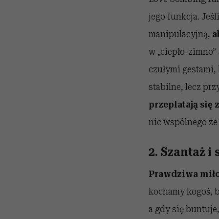
jego funkcja. Jeśl
manipulacyjną,
a
w „ciepło-zimno” 
czułymi gestami,
stabilne, lecz pr
przeplatają się 
nic wspólnego ze 
2. Szantaż 
Prawdziwa miło
kochamy kogoś, bo
a gdy się buntuje