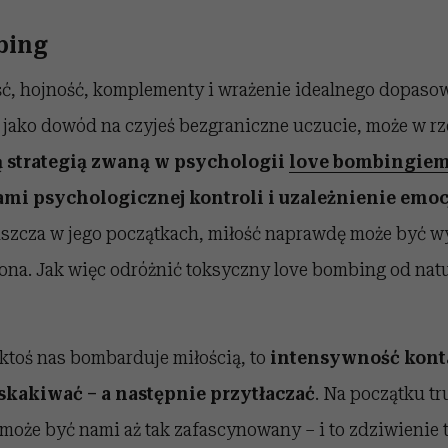
bing
ć, hojność, komplementy i wrażenie idealnego dopasow
jako dowód na czyjeś bezgraniczne uczucie, może w rz
strategią zwaną w psychologii
love bombingie
ami psychologicznej kontroli i uzależnienie emo
aszcza w jego początkach, miłość naprawdę może być w
lona. Jak więc odróżnić toksyczny love bombing od nat
ktoś nas bombarduje miłością, to
intensywność kont
skakiwać – a następnie przytłaczać
. Na początku t
 może być nami aż tak zafascynowany – i to zdziwienie to