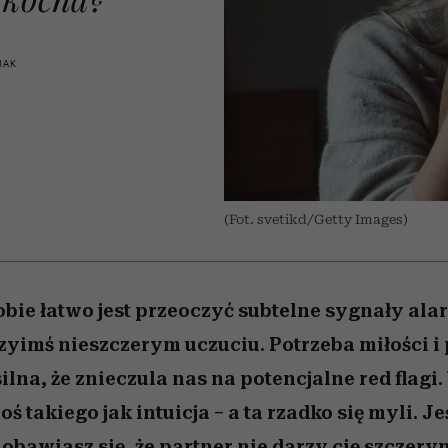
 5,
kwestie, o których wciąż
skutki dla związku i dla
Miller s. 5, odc. 6]
Raport Lyst ujaw
boimy się mówić
partnerki
najbardziej pożąd
ubrania i marki se
IAK
(Fot. svetikd/Getty Images)
bie łatwo jest przeoczyć subtelne sygnały al
zyimś nieszczerym uczuciu. Potrzeba miłości i
 silna, że znieczula nas na potencjalne red flag
 takiego jak intuicja – a ta rzadko się myli. Je
bawiasz się, że partner nie darzy cię szczery