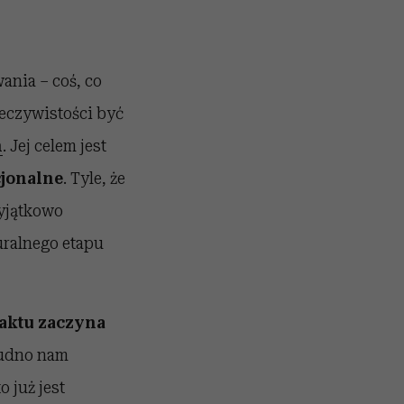
ania – coś, co
eczywistości być
m
. Jej celem jest
cjonalne
. Tyle, że
yjątkowo
uralnego etapu
aktu zaczyna
rudno nam
 już jest