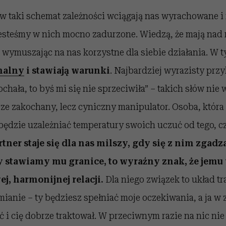
 w taki schemat zależności wciągają nas wyrachowane i
jesteśmy w nich mocno zadurzone. Wiedzą, że mają nad 
, wymuszając na nas korzystne dla siebie działania. W t
nalny
i stawiają warunki
. Najbardziej wyrazisty prz
hała, to byś mi się nie sprzeciwiła” – takich słów ni
ze zakochany, lecz cyniczny manipulator. Osoba, która
będzie uzależniać temperatury swoich uczuć od tego, cz
rtner staje się dla nas milszy, gdy się z nim zgad
y stawiamy mu granice, to wyraźny znak, że jemu
j, harmonijnej relacji.
Dla niego związek to układ t
ianie – ty będziesz spełniać moje oczekiwania, a ja w
ć i cię dobrze traktował. W przeciwnym razie na nic nie