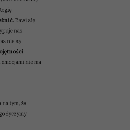
ategię
eżnić
. Bawi się
sypuje nas
as nie są
ojętności
ś emocjami nie ma
a na tym, że
ego życzymy –