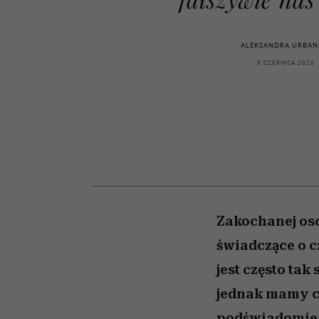
kawę z Kasią Miller”, s.
girls”
odc. 7]
ALEKSANDRA URBAN
5 CZERWCA 2026
Zakochanej oso
świadczące o c
jest często tak
jednak mamy coś
podświadomie o