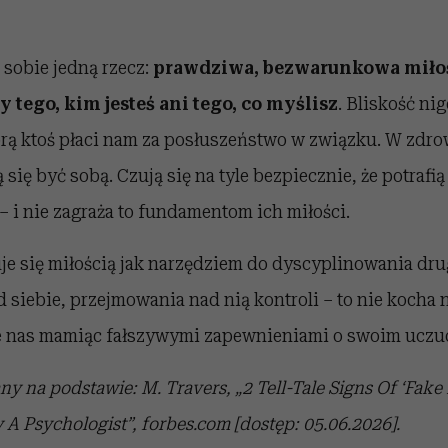
sobie jedną rzecz:
prawdziwa, bezwarunkowa miło
 tego, kim jesteś ani tego, co myślisz
. Bliskość ni
órą ktoś płaci nam za posłuszeństwo w związku. W zdrow
 się być sobą. Czują się na tyle bezpiecznie, że potrafią
– i nie zagraża to fundamentom ich miłości.
uje się miłością jak narzędziem do dyscyplinowania drug
od siebie, przejmowania nad nią kontroli – to nie kocha 
e nas mamiąc fałszywymi zapewnieniami o swoim uczu
y na podstawie: M. Travers, „2 Tell-Tale Signs Of ‘Fake 
 A Psychologist”, forbes.com [dostęp: 05.06.2026].