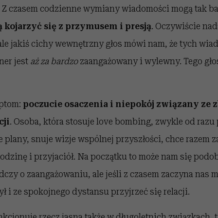
g. Z czasem codzienne wymiany wiadomości mogą tak ba
 kojarzyć się z przymusem i presją
. Oczywiście nad
ale jakiś cichy wewnętrzny głos mówi nam, że tych wi
ner jest
aż za bardzo
zaangażowany i wylewny. Tego gło
ptom:
poczucie osaczenia i niepokój związany ze 
cji
. Osoba, która stosuje love bombing, zwykle od razu
 plany, snuje wizje wspólnej przyszłości, chce razem 
dzinę i przyjaciół. Na początku to może nam się podob
dczy o zaangażowaniu, ale jeśli z czasem zaczyna nas 
ł i ze spokojnego dystansu przyjrzeć się relacji.
cjonuje rzecz jasna także w długoletnich związkach, t