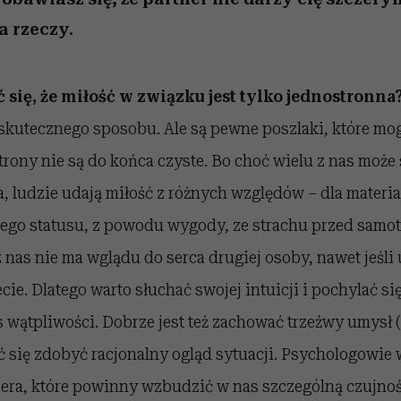
a rzeczy.
 się, że miłość w związku jest tylko jednostronna
 skutecznego sposobu. Ale są pewne poszlaki, które mo
strony nie są do końca czyste. Bo choć wielu z nas może
, ludzie udają miłość z różnych względów – dla materia
jego statusu, z powodu wygody, ze strachu przed samo
z nas nie ma wglądu do serca drugiej osoby, nawet jeśli
cie. Dlatego warto słuchać swojej intuicji i pochylać si
 wątpliwości. Dobrze jest też zachować trzeźwy umysł 
ć się zdobyć racjonalny ogląd sytuacji. Psychologowie
era, które powinny wzbudzić w nas szczególną czujnoś