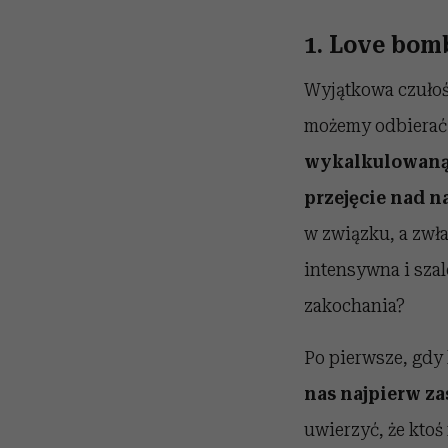
1. Love bom
Wyjątkowa czułoś
możemy odbierać 
wykalkulowaną 
przejęcie nad n
w związku, a zwł
intensywna i sza
zakochania?
Po pierwsze, gdy 
nas najpierw za
uwierzyć, że ktoś