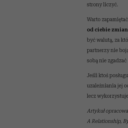
strony liczyć.
Warto zapamiętać 
od ciebie zmiany
być walutą, za kt
partnerzy nie boją
sobą nie zgadzać 
Jeśli ktoś posług
uzależniania jej 
lecz wykorzystuj
Artykuł opracowan
A Relationship, By