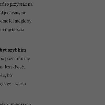
rdzo przybrać na
al jesteśmy po
adomości mogłoby
su nie można
zbyt szybkim
 po poznaniu się
zamieszkiwać,
ać, bo
męczyć – warto
ylko zmienia się