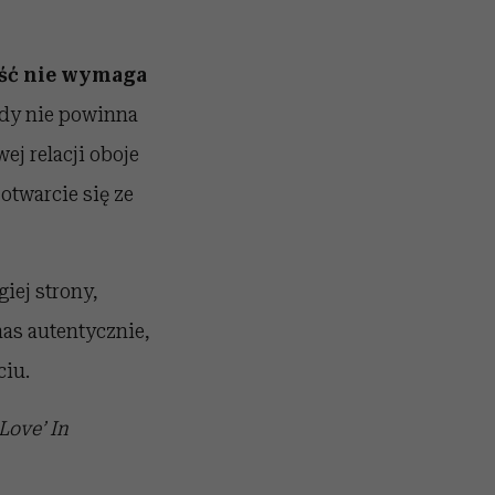
ść nie wymaga
gdy nie powinna
ej relacji oboje
 otwarcie się ze
iej strony,
nas autentycznie,
ciu.
Love’ In