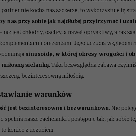
i partner nie kocha nas szczerze, to wykorzystuje tę str
by nas przy sobie jak najdłużej przytrzymać i uzal
– raz jest chłodny, oschły, a nawet opryskliwy, a raz za
 komplementami i prezentami. Jego uczucia względem n
zypominają
sinusoidę, w której okresy wrogości i ob
z miłosną sielanką
. Taka bezwzględna zabawa czyimi
szczerą, bezinteresowną miłością.
i stawianie warunków
ść jest bezinteresowna i bezwarunkowa
. Nie poleg
 spełnia nasze zachcianki i postępuje tak, jak sobie t
, to koniec z uczuciem.