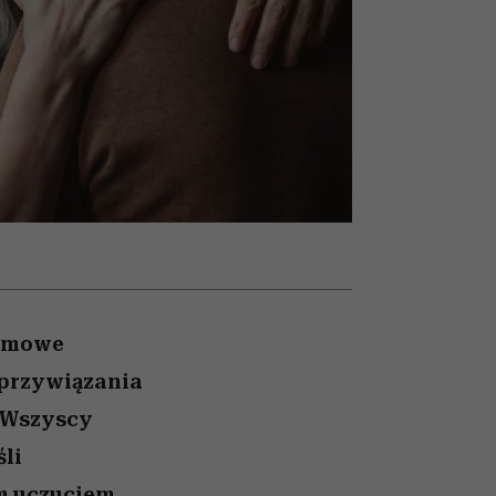
nił
relację z pieniędzmi
ane
zonu
armowe
 przywiązania
i. Wszyscy
śli
m uczuciem,