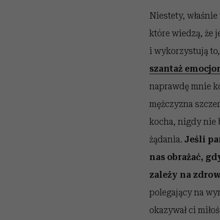
Niestety, właśnie
które wiedzą, że 
i wykorzystują to
szantaż emocjo
naprawdę mnie koc
mężczyzna szczer
kocha, nigdy nie 
żądania.
Jeśli pa
nas obrażać, gd
zależy na zdrowe
polegający na wym
okazywał ci miłoś