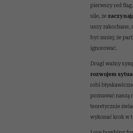
pierwszy red fla
sile, że
zaczynają
uszy zakochane, 
być mniej; że part
ignorować.
Drugi ważny sym
rozwojem sytua
robi błyskawiczne
poznawać naszą ro
teoretycznie świa
wykonać krok w ty
Love bombing funk