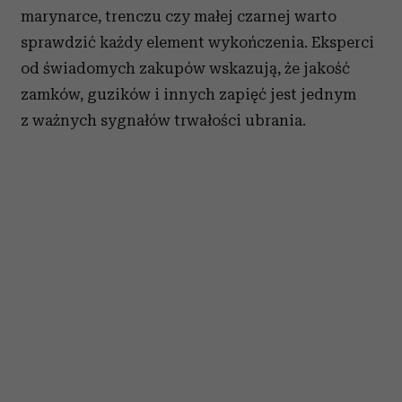
Wykorzystujemy pliki cookie do spersonalizowania treści
marynarce, trenczu czy małej czarnej warto
i reklam, aby oferować funkcje społecznościowe i
sprawdzić każdy element wykończenia. Eksperci
analizować ruch w naszej witrynie. Informacje o tym, jak
korzystasz z naszej witryny, udostępniamy partnerom
od świadomych zakupów wskazują, że jakość
społecznościowym, reklamowym i analitycznym.
zamków, guzików i innych zapięć jest jednym
Partnerzy mogą połączyć te informacje z innymi danymi
z ważnych sygnałów trwałości ubrania.
otrzymanymi od Ciebie lub uzyskanymi podczas
korzystania z ich usług.