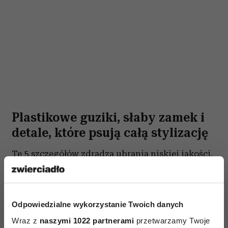
Plastikowe guziki, słaby zamek i
detale, które psują całą stylizację
Te 5 szczegółów zdradza ubrania niskiej jakości,
stylistki od razu je zauważają, a jednym
z najbardziej widocznych są zapięcia. Guziki,
zamki, haftki, klamry i napy potrafią bardzo
Odpowiedzialne wykorzystanie Twoich danych
szybko podnieść albo obniżyć wizualną wartość
Wraz z
naszymi 1022 partnerami
przetwarzamy Twoje
ubrania. Nawet dobrze skrojony płaszcz może