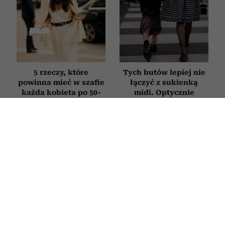
5 rzeczy, które
Tych butów lepiej nie
powinna mieć w szafie
łączyć z sukienką
każda kobieta po 50-
midi. Optycznie
tce. Zbudujesz z nich
skracają nogi i dodają
dziesiątki stylizacji
stylizacji ciężkości