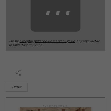
⋯
Proszę
akceptuj pliki cookie marketingowe
, aby wyświetlić
tę zawartość YouTube.
NETFLIX
AUTOPROMOCJA