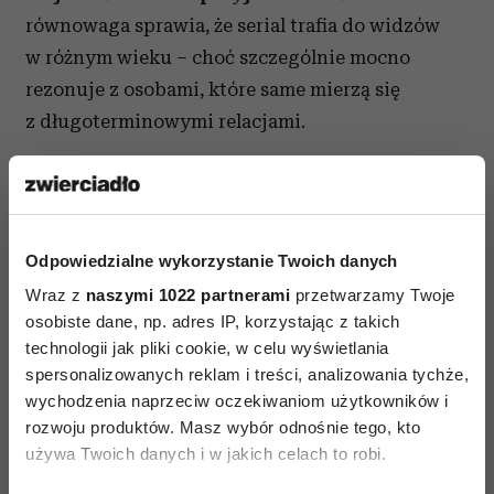
równowaga sprawia, że serial trafia do widzów
w różnym wieku – choć szczególnie mocno
rezonuje z osobami, które same mierzą się
z długoterminowymi relacjami.
Jednym z mocniejszych punktów produkcji jest
również obsada. W rolach głównych występują
bowiem m.in.
Tina Fey
,
Will Forte
,
Steve Carell
,
Odpowiedzialne wykorzystanie Twoich danych
Kerri Kenney-Silver
,
Colman Domingo
oraz
Wraz z
naszymi 1022 partnerami
przetwarzamy Twoje
Marco Calvani
. I to właśnie ich aktorstwo
osobiste dane, np. adres IP, korzystając z takich
sprawia, że nawet pozornie proste sceny, takie
technologii jak pliki cookie, w celu wyświetlania
jak rozmowy przy stole, nabierają
emocjonalnej
spersonalizowanych reklam i treści, analizowania tychże,
głębi
.
wychodzenia naprzeciw oczekiwaniom użytkowników i
rozwoju produktów. Masz wybór odnośnie tego, kto
używa Twoich danych i w jakich celach to robi.