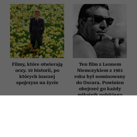
Filmy, które otwierają
Ten film z Leonem
oczy. 10 historii, po
Niemczykiem z 1961
których inaczej
roku był nominowany
spojrzysz na życie
do Oscara. Powinien
obejrzeć go każdy
miłośnik polskiego
kina
FILMY