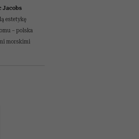
 Jacobs
lą estetykę
domu – polska
mi morskimi