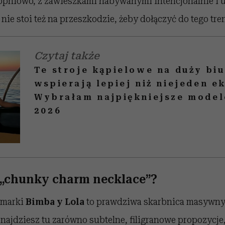
niowo, z zawieszkami nabywanymi intencjonalnie i 
 nie stoi też na przeszkodzie, żeby dołączyć do tego tre
Czytaj także
Te stroje kąpielowe na duży biu
wspierają lepiej niż niejeden ek
Wybrałam najpiękniejsze model
2026
 „chunky charm necklace”?
 marki
Bimba y Lola
to prawdziwa skarbnica masywny
najdziesz tu zarówno subtelne, filigranowe propozycje,