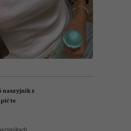
w
uruchamia całą lawinę
podejrzeń
6 naszyjnik z
pić te
naszyjnikach