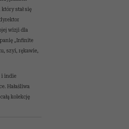
, który stał się
dyrektor
ej wizji dla
anię „Infinite
u, szyi, rękawie,
i indie
ce. Hałaśliwa
całą kolekcję