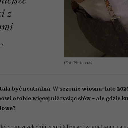
 5,
w
Raport Lyst ujawnił
Miller s. 5, odc. 6]
cieszy się dużą
skuteczne
pamięć
tysiące widzó
granicę
popularnością na Netflixie
najbardziej pożądane
i z
ubrania i marki sezonu
ami
SKA
(Fot. Pinterest)
stała być neutralna. W sezonie wiosna–lato 202
i o tobie więcej niż tysiąc słów – ale gdzie ku
ylowe?
łcie papryczek chili, serc i talizmanów spiętrzone na 