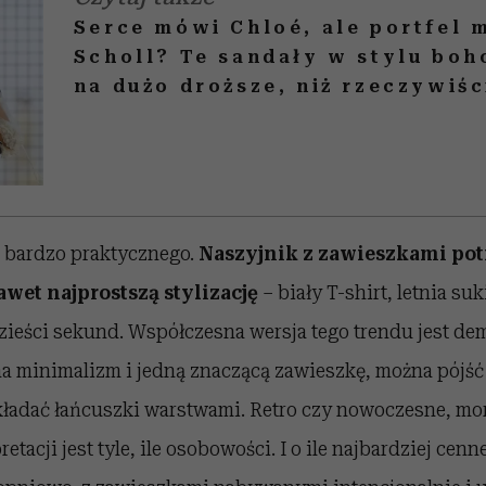
Serce mówi Chloé, ale portfel 
Scholl? Te sandały w stylu boh
na dużo droższe, niż rzeczywiśc
ś bardzo praktycznego.
Naszyjnik z zawieszkami potr
et najprostszą stylizację
– biały T-shirt, letnia su
zieści sekund. Współczesna wersja tego trendu jest de
a minimalizm i jedną znaczącą zawieszkę, można pójść
ładać łańcuszki warstwami. Retro czy nowoczesne, mor
etacji jest tyle, ile osobowości. I o ile najbardziej cenn