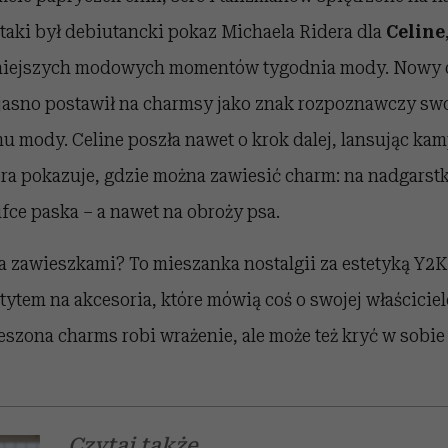
 taki był debiutancki pokaz Michaela Ridera dla
Celine
śniejszych modowych momentów tygodnia mody. Nowy 
jasno postawił na charmsy jako znak rozpoznawczy swoj
 mody. Celine poszła nawet o krok dalej, lansując kamp
tóra pokazuje, gdzie można zawiesić charm: na nadgarstk
ufce paska – a nawet na obroży psa.
a zawieszkami? To mieszanka nostalgii za estetyką Y2K 
tytem na akcesoria, które mówią coś o swojej właściciel
szona charms robi wrażenie, ale może też kryć w sobie 
Czytaj także