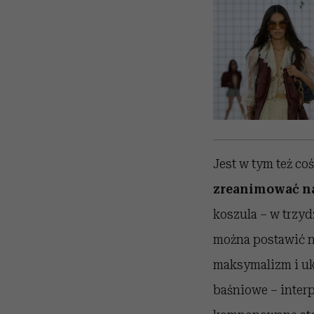
Jest w tym też co
zreanimować naw
koszula – w trzyd
można postawić n
maksymalizm i uk
baśniowe – interpr