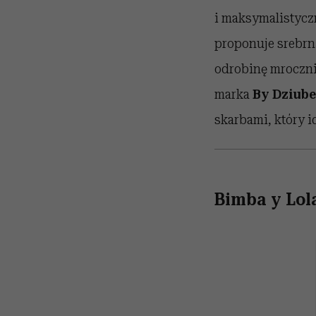
i maksymalistycz
proponuje srebrną
odrobinę mrocznie
marka
By Dziub
skarbami, który i
Bimba y Lola