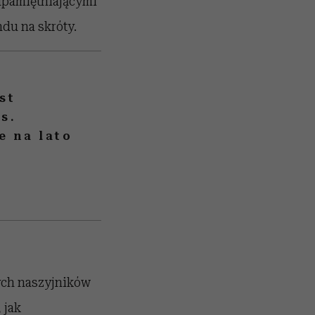
upamiętniającymi
ndu na skróty.
st
s.
e na lato
ch naszyjników
 jak