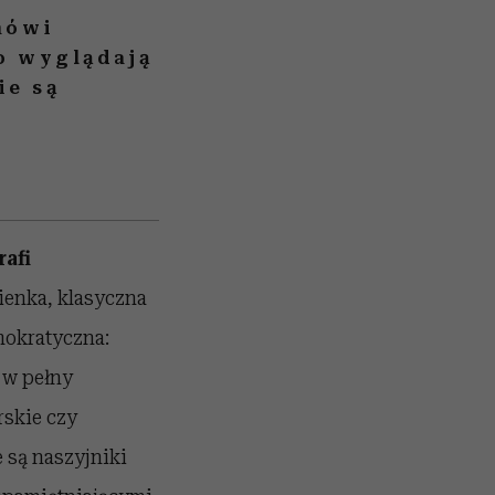
mówi
o wyglądają
ie są
afi
kienka, klasyczna
mokratyczna:
 w pełny
skie czy
e są naszyjniki