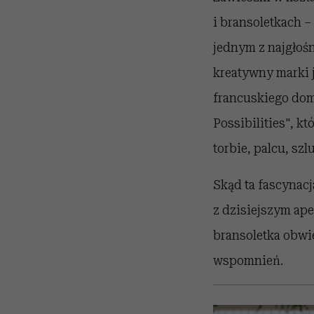
i bransoletkach –
jednym z najgło
kreatywny marki 
francuskiego domu
Possibilities", k
torbie, palcu, szl
Skąd ta fascynacj
z dzisiejszym ape
bransoletka obwie
wspomnień.