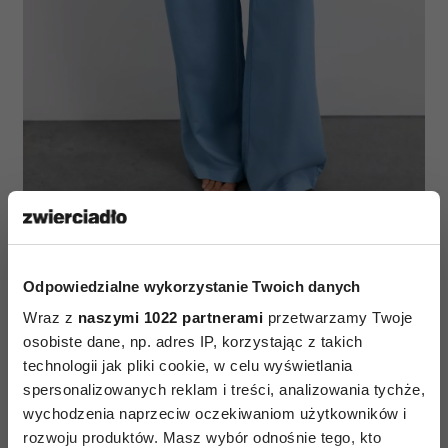
fot. mat. prasowe
Odpowiedzialne wykorzystanie Twoich danych
Wraz z
naszymi 1022 partnerami
przetwarzamy Twoje
Spodnie z wiskozy szerokie -
osobiste dane, np. adres IP, korzystając z takich
spodnie khaki z H&M
technologii jak pliki cookie, w celu wyświetlania
spersonalizowanych reklam i treści, analizowania tychże,
Spodnie z wiskozy szerokie w odcieniu khaki
wychodzenia naprzeciw oczekiwaniom użytkowników i
z H&M to model dla osób, które lubią naturalne
rozwoju produktów. Masz wybór odnośnie tego, kto