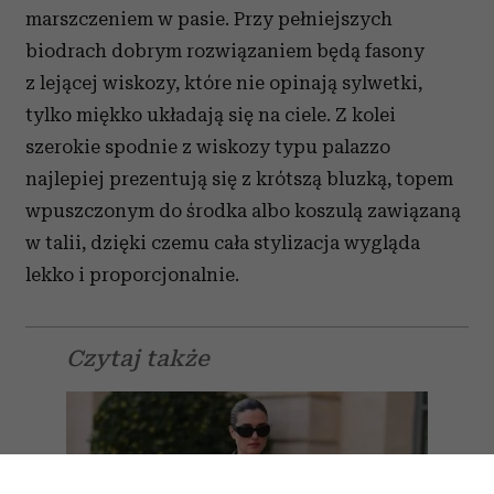
marszczeniem w pasie. Przy pełniejszych
biodrach dobrym rozwiązaniem będą fasony
z lejącej wiskozy, które nie opinają sylwetki,
tylko miękko układają się na ciele. Z kolei
szerokie spodnie z wiskozy typu palazzo
najlepiej prezentują się z krótszą bluzką, topem
wpuszczonym do środka albo koszulą zawiązaną
w talii, dzięki czemu cała stylizacja wygląda
lekko i proporcjonalnie.
Czytaj także