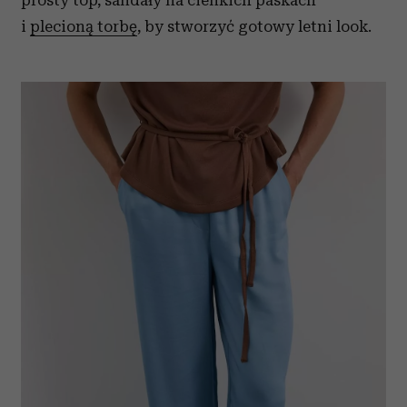
prosty top, sandały na cienkich paskach
i
plecioną torbę
, by stworzyć gotowy letni look.