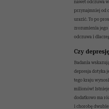
nawet odczuwa wy
przynajmniej od c
urazić. To po pro
zrozumienia jego 
odczuwa i dlaczeg
Czy depres
Badania wskazują
depresja dotyka j
tego kraju wynosi
milionów! Istniej
dodatkowo ma róż
i chorobę dwubieg