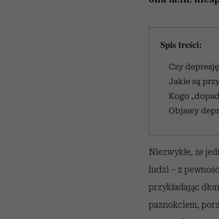
Spis treści:
Czy depresj
Jakie są prz
Kogo „dopad
Objawy depre
Niezwykłe, że jed
ludzi – z pewnośc
przykładając dło
paznokciem, porz