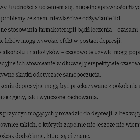
y, trudności z uczeniem się, niepełnosprawności fizy
problemy ze snem, niewłaściwe odżywianie itd.
ne stosowania farmakoterapii bądź leczenia – czasami
 leków mogą wywołać efekt w postaci depresji.
alkoholu i narkotyków – czasowo te używki mogą popr
acyjne ich stosowanie w dłuższej perspektywie czasow
tywne skutki odotyczące samopoczucia.
zenia depresyjne mogą być przekazywane z pokolenia 
rzez geny, jak i wyuczone zachowania.
 z przyczyn mogących prowadzić do depresji, a bez wątp
również takich, o których zupełnie nic jeszcze nie wie
ożesz dodać inne, które są ci znane.