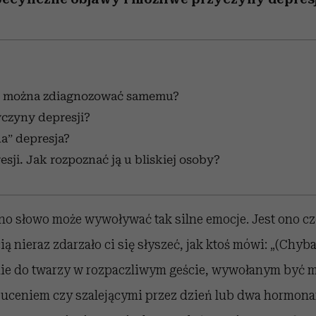
ę można zdiagnozować samemu?
yczyny depresji?
a” depresja?
sji. Jak rozpoznać ją u bliskiej osoby?
no słowo może wywoływać tak silne emocje. Jest ono cz
ią nieraz zdarzało ci się słyszeć, jak ktoś mówi: „(Chyb
nie do twarzy w rozpaczliwym geście, wywołanym być
uceniem czy szalejącymi przez dzień lub dwa hormonam