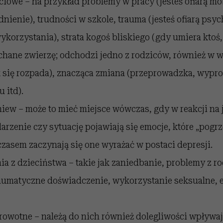
ciowe – na przykład problemy w pracy (jesteś ofiarą m
udnienie), trudności w szkole, trauma (jesteś ofiarą psy
ykorzystania), strata kogoś bliskiego (gdy umiera ktoś
chane zwierzę; odchodzi jedno z rodziców, również w 
 się rozpada), znacząca zmiana (przeprowadzka, wypr
 itd).
iew – może to mieć miejsce wówczas, gdy w reakcji na 
darzenie czy sytuację pojawiają się emocje, które „pogr
 czasem zaczynają się one wyrażać w postaci depresji.
a z dzieciństwa – takie jak zaniedbanie, problemy z r
raumatyczne doświadczenie, wykorzystanie seksualne, 
owotne – należą do nich również dolegliwości wpływaj