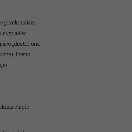
ze przekonałam
ia sygnałów
ająco „dostrojona”
aźne), i temu
ego
akimś etapie