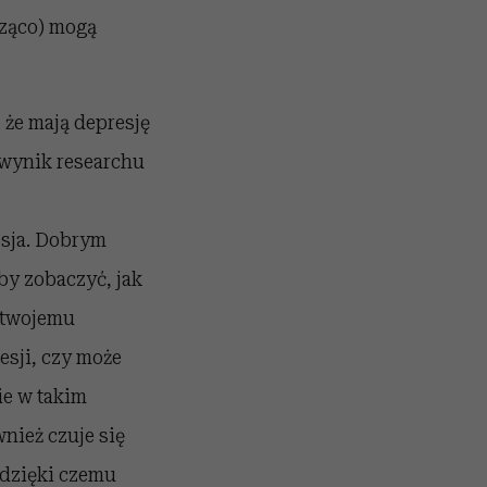
dząco) mogą
 że mają depresję
y wynik researchu
esja. Dobrym
y zobaczyć, jak
 twojemu
esji, czy może
ie w takim
nież czuje się
 dzięki czemu