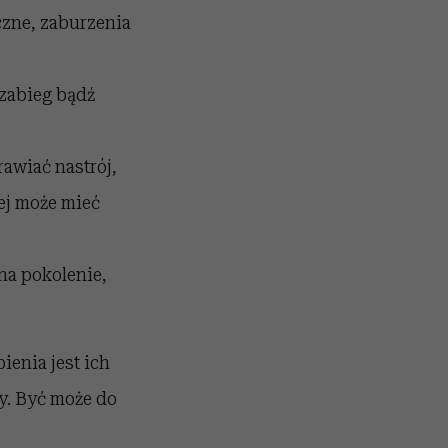
czne, zaburzenia
 zabieg bądź
awiać nastrój,
ej może mieć
na pokolenie,
ienia jest ich
my. Być może do