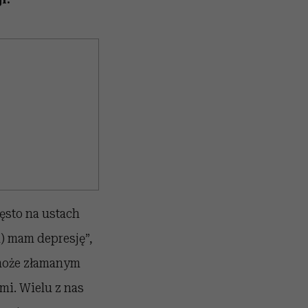
ęsto na ustach
a) mam depresję”,
 może złamanym
i. Wielu z nas