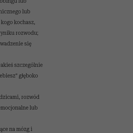
obbingu lub
chicznego lub
, kogo kochasz,
wyniku rozwodu;
owadzenie się
jakieś szczególnie
zebiesz” głęboko
odzicami, rozwód
emocjonalne lub
ące na mózg i