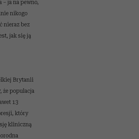
 – ja na pewno,
lnie nikogo
ć nieraz bez
t, jak się ją
kiej Brytanii
, że populacja
nawet 13
esji, który
ję kliniczną
norodna