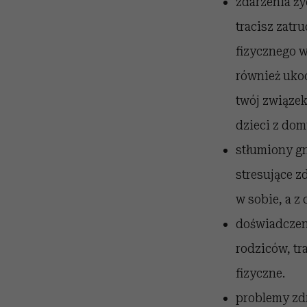
zdarzenia ży
tracisz zatr
fizycznego w
również uko
twój związek
dzieci z domu
stłumiony gn
stresujące z
w sobie, a z
doświadczeni
rodziców, t
fizyczne.
problemy zdr