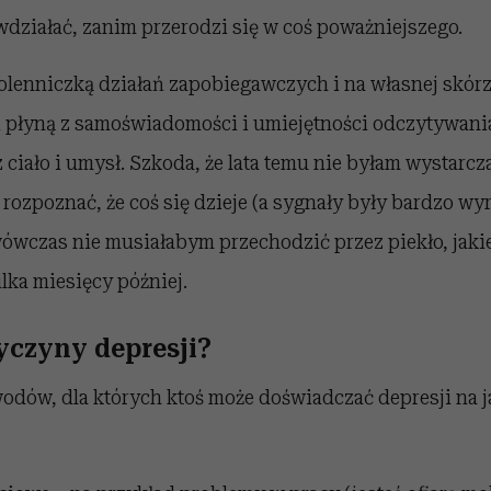
działać, zanim przerodzi się w coś poważniejszego.
olenniczką działań zapobiegawczych i na własnej skór
ści płyną z samoświadomości i umiejętności odczytywan
ciało i umysł. Szkoda, że lata temu nie byłam wystarcz
 rozpoznać, że coś się dzieje (a sygnały były bardzo wyr
wówczas nie musiałabym przechodzić przez piekło, jaki
lka miesięcy później.
zyczyny depresji?
wodów, dla których ktoś może doświadczać depresji na j