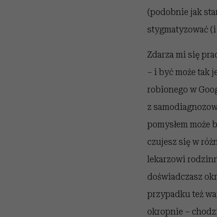
(podobnie jak sta
stygmatyzować (i
Zdarza mi się pra
– i być może tak 
robionego w Goog
z samodiagnozowa
pomysłem może by
czujesz się w ró
lekarzowi rodzinn
doświadczasz okr
przypadku też war
okropnie – chodzi