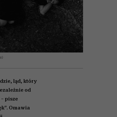
olarów
żegnają się eleganckie osoby
s)
zie, ląd, który
ezależnie od
 – pisze
lęk”. Omawia
i.