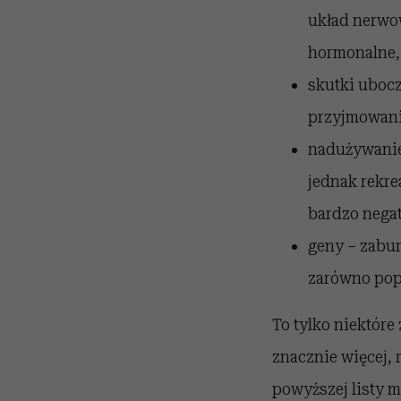
układ nerwow
hormonalne, 
skutki ubocz
przyjmowanie
nadużywanie 
jednak rekre
bardzo nega
geny – zabur
zarówno pop
To tylko niektóre
znacznie więcej, 
powyższej listy m