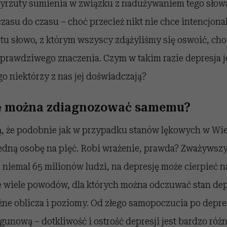
rzuty sumienia w związku z nadużywaniem tego słowa
zasu do czasu – choć przecież nikt nie chce intencjona
stu słowo, z którym wszyscy zdążyliśmy się oswoić, cho
prawdziwego znaczenia. Czym w takim razie depresja jes
o niektórzy z nas jej doświadczają?
ję można zdiagnozować samemu?
, że podobnie jak w przypadku stanów lękowych w Wiel
edną osobę na pięć. Robi wrażenie, prawda? Zważywszy
 niemal 65 milionów ludzi, na depresję może cierpieć 
e wiele powodów, dla których można odczuwać stan depr
ne oblicza i poziomy. Od złego samopoczucia po depres
unową – dotkliwość i ostrość depresji jest bardzo róż