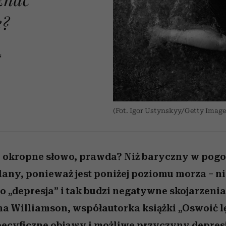
 5,
Raport Lyst ujawnił
Miller s. 5, odc. 6]
trafiła do grona
skuteczne
kosztuje to tysiące d
wśród widzów
najpopularniejszych seriali
najbardziej pożądane
ę?
ubrania i marki sezonu
Netflixa
N
(Fot. Igor Ustynskyy/Getty Image
a okropne słowo, prawda? Niż baryczny w pogod
lany, ponieważ jest poniżej poziomu morza – ni
o „depresja” i tak budzi negatywne skojarzenia
a Williamson, współautorka książki „Oswoić 
pecyficzne objawy i możliwe przyczyny depresj