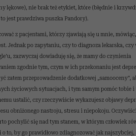
ny lękowe), nie brak też etykiet, które (błędnie i krzyw
 to jest prawdziwa puszka Pandory).
cować z pacjentami, którzy zjawiają się u mnie, mówiąc,
jest. Jednak po zapytaniu, czy to diagnoza lekarska, cz
le’u, zazwyczaj dowiaduję się, że mamy do czynienia
niem zgodnie tym, czym w ich przekonaniu jest depr
ć zatem przeprowadzenie dodatkowej „samooceny”, ab
żnych życiowych sytuacjach, i tym samym pomóc tobie i
emu ustalić, czy rzeczywiście wykazujesz objawy depr
esu obniżonego nastroju, stresu i niepokoju. Oczywiśc
to pochylić się nad tym stanem, w którym człowiek rów
 o to, by go prawidłowo zdiagnozować jak najszybciej,