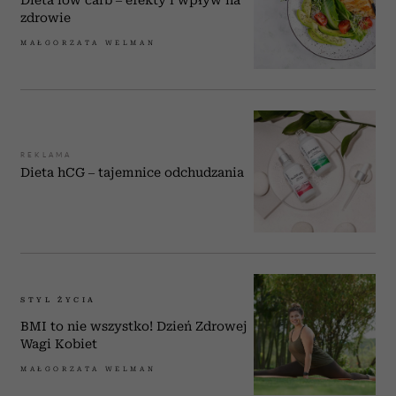
społecznościowym, reklamowym i analitycznym.
zdrowie
Partnerzy mogą połączyć te informacje z innymi danymi
otrzymanymi od Ciebie lub uzyskanymi podczas
MAŁGORZATA WELMAN
korzystania z ich usług.
REKLAMA
Dieta hCG – tajemnice odchudzania
STYL ŻYCIA
BMI to nie wszystko! Dzień Zdrowej
Wagi Kobiet
MAŁGORZATA WELMAN