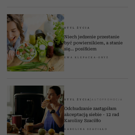
STYL ŻYCIA
Niech jedzenie przestanie
być powiernikiem, a stanie
się... posiłkiem
EWA KLEPACKA-GRYZ
STYL ŻYCIA
Odchudzanie zastąpiłam
akceptacją siebie - 12 rad
Karoliny Szaciłło
KAROLINA SZACIŁŁO