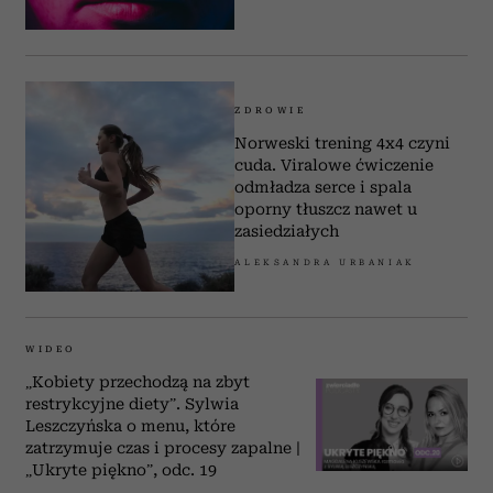
ZDROWIE
Norweski trening 4x4 czyni
cuda. Viralowe ćwiczenie
odmładza serce i spala
oporny tłuszcz nawet u
zasiedziałych
ALEKSANDRA URBANIAK
WIDEO
„Kobiety przechodzą na zbyt
restrykcyjne diety”. Sylwia
Leszczyńska o menu, które
zatrzymuje czas i procesy zapalne |
„Ukryte piękno”, odc. 19