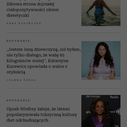
Zdrowa strona dojrzałej
ciałopozytywności okiem
dietetyczki
ANNA KOPAŃCZYK
SPOTKANIA
„Jestem inną dziewczyną, niż byłam,
nie tylko dlatego, że ważę 65
kilogramów mniej”. Katarzyna
Kucewicz opowiada o walce z
otyłością
JOANNA DERDA
SPOTKANIA
Oprah Winfrey żałuje, że latami
popularyzowała toksyczną kulturę
diet odchudzających