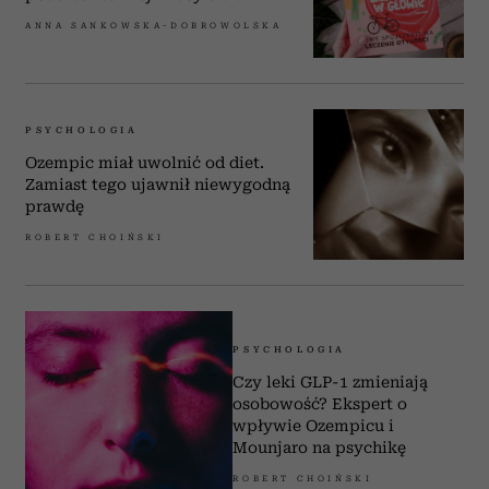
ANNA SANKOWSKA-DOBROWOLSKA
PSYCHOLOGIA
Ozempic miał uwolnić od diet.
Zamiast tego ujawnił niewygodną
prawdę
ROBERT CHOIŃSKI
PSYCHOLOGIA
Czy leki GLP-1 zmieniają
osobowość? Ekspert o
wpływie Ozempicu i
Mounjaro na psychikę
ROBERT CHOIŃSKI