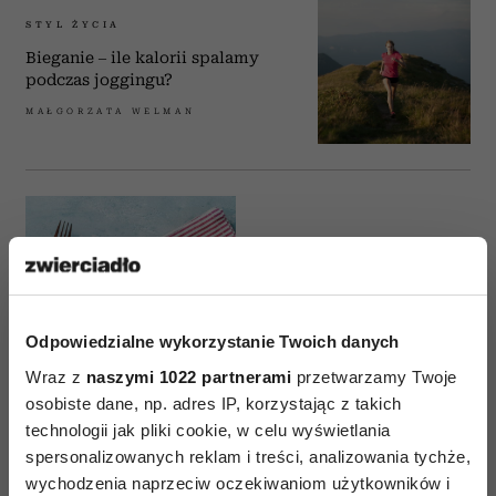
STYL ŻYCIA
Bieganie – ile kalorii spalamy
podczas joggingu?
MAŁGORZATA WELMAN
STYL ŻYCIA
Czy ziemniaki tuczą?
Obalamy mity
Odpowiedzialne wykorzystanie Twoich danych
MAŁGORZATA WELMAN
Wraz z
naszymi 1022 partnerami
przetwarzamy Twoje
osobiste dane, np. adres IP, korzystając z takich
technologii jak pliki cookie, w celu wyświetlania
spersonalizowanych reklam i treści, analizowania tychże,
wychodzenia naprzeciw oczekiwaniom użytkowników i