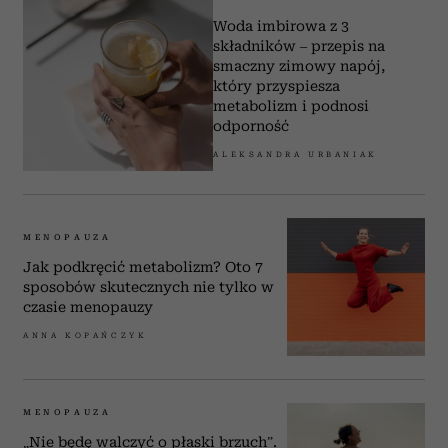
Woda imbirowa z 3
składników – przepis na
smaczny zimowy napój,
który przyspiesza
metabolizm i podnosi
odporność
ALEKSANDRA URBANIAK
MENOPAUZA
Jak podkręcić metabolizm? Oto 7
sposobów skutecznych nie tylko w
czasie menopauzy
ANNA KOPAŃCZYK
MENOPAUZA
„Nie będę walczyć o płaski brzuch”.