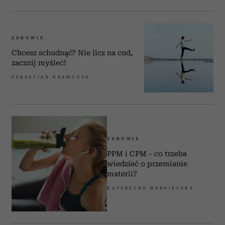
ZDROWIE
Chcesz schudnąć? Nie licz na cud,
zacznij myśleć!
SEBASTIAN KRAWCZYK
ZDROWIE
PPM i CPM – co trzeba
wiedzieć o przemianie
materii?
KATARZYNA MARGIELSKA