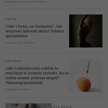
MAGDALENA KUSZEWSKA
URODA
Ciało i twarz „na Ozempicu”. Jak
utrzymać jędrność skóry? Pytamy
specjalistów
AGATA RUCIŃSKA
ZDROWIE
Leki z ozempicowej rodziny to
rewolucja w leczeniu otyłości. Na co
trzeba uważać podczas terapii?
Tłumaczą specjalistki
JOANNA DERDA
STYL ŻYCIA