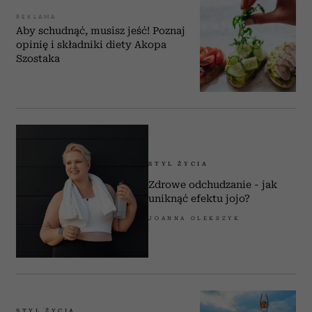
REKLAMA
Aby schudnąć, musisz jeść! Poznaj
opinię i składniki diety Akopa
Szostaka
STYL ŻYCIA
Zdrowe odchudzanie - jak
uniknąć efektu jojo?
JOANNA OLEKSZYK
STYL ŻYCIA