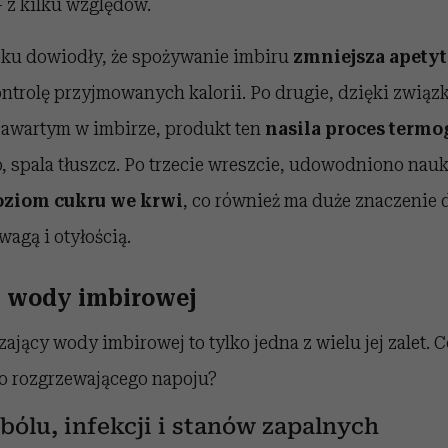
– z kilku względów.
oku dowiodły, że spożywanie imbiru
zmniejsza apetyt
ntrolę przyjmowanych kalorii. Po drugie, dzięki zwią
awartym w imbirze, produkt ten
nasila proces term
 spala tłuszcz. Po trzecie wreszcie, udowodniono nauk
oziom cukru we krwi
, co również ma duże znaczenie 
agą i otyłością.
 wody imbirowej
ający wody imbirowej to tylko jedna z wielu jej zalet. 
go rozgrzewającego napoju?
bólu, infekcji i stanów zapalnych