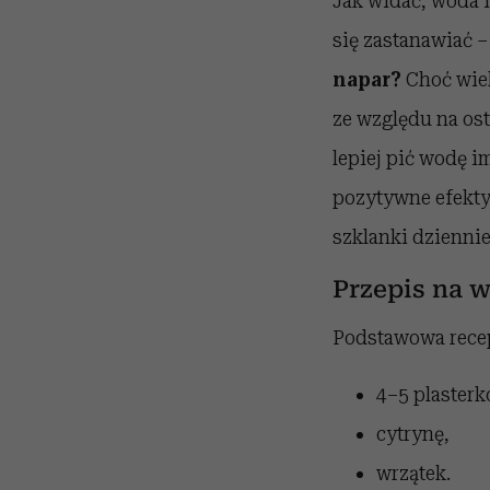
Jak widać, woda 
się zastanawiać – 
napar?
Choć wiel
ze względu na ost
lepiej pić wodę 
pozytywne efekty. 
szklanki dziennie
Przepis na 
Podstawowa recept
4–5 plasterk
cytrynę,
wrzątek.