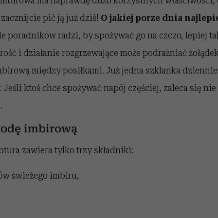
imbirowa ma naprawdę dużo korzystnych właściwości, d
zacznijcie pić ją już dziś!
O jakiej porze dnia najlepi
e poradników radzi, by spożywać go na czczo, lepiej tak
rość i działanie rozgrzewające może podrażniać żołądek i
imbirową między posiłkami. Już jedna szklanka dzienni
Jeśli ktoś chce spożywać napój częściej, zaleca się nie 
.
wodę imbirową
ura zawiera tylko trzy składniki:
ów świeżego imbiru,