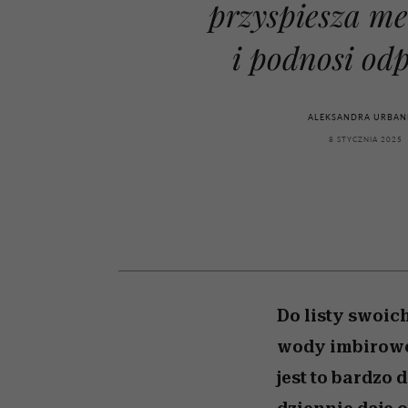
kawę z Kasią Miller”, s.
artystkę
girls”
przyspiesza m
odc. 7]
i podnosi od
ALEKSANDRA URBAN
8 STYCZNIA 2025
Do listy swoi
wody imbirowej
jest to bardzo