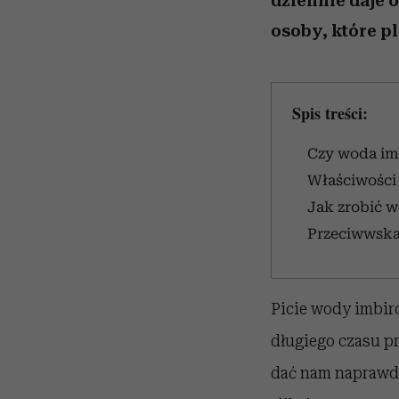
dziennie daje 
osoby, które p
Spis treści:
Czy woda im
Właściwości
Jak zrobić 
Przeciwwska
Picie wody imbiro
długiego czasu p
dać nam naprawdę