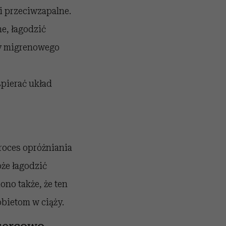
ci przeciwzapalne.
e, łagodzić
wy migrenowego
pierać układ
roces opróżniania
że łagodzić
ono także, że ten
obietom w ciąży.