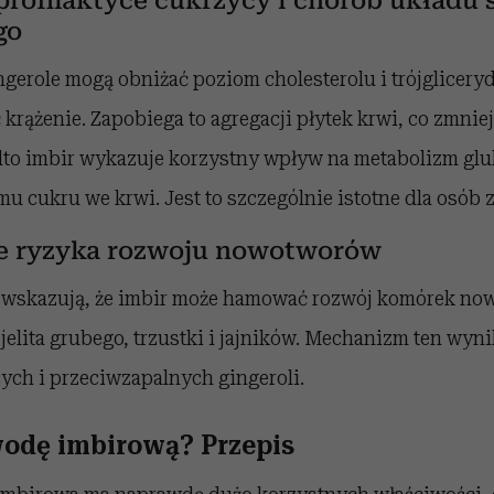
profilaktyce cukrzycy i chorób układu
go
gerole mogą obniżać poziom cholesterolu i trójglicery
 krążenie. Zapobiega to agregacji płytek krwi, co zmnie
to imbir wykazuje korzystny wpływ na metabolizm glu
mu cukru we krwi. Jest to szczególnie istotne dla osób 
e ryzyka rozwoju nowotworów
 wskazują, że imbir może hamować rozwój komórek n
jelita grubego, trzustki i jajników. Mechanizm ten wyn
ych i przeciwzapalnych gingeroli.
wodę imbirową?
Przepis