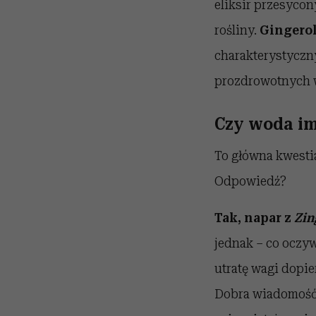
eliksir przesyco
rośliny.
G
ingerol
charakterystyczny
prozdrowotnych w
Czy woda im
To główna kwestia
Odpowiedź?
Tak, napar z
Zin
jednak – co oczyw
utratę wagi dopie
Dobra wiadomość 