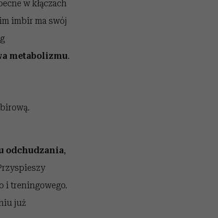
becne w kłączach
nim imbir ma swój
eg
a metabolizmu
.
mbirową.
su odchudzania
,
 Przyspieszy
o i treningowego.
niu już