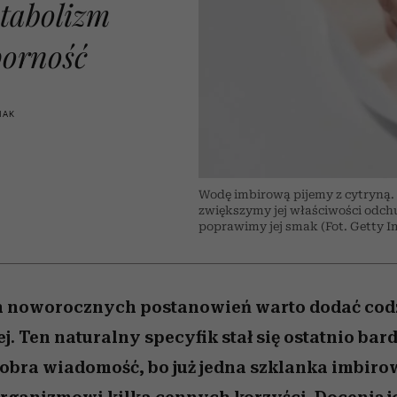
 5,
zupełny brak ogłady
wśród najchętniej
Miller s. 5, odc. 6]
Raport Lyst ujaw
pierwszy zwiast
etabolizm
oglądanych na Netflixie
najbardziej pożąd
ubrania i marki se
porność
IAK
Wodę imbirową pijemy z cytryną.
zwiększymy jej właściwości odchu
poprawimy jej smak (Fot. Getty I
ch noworocznych postanowień warto dodać cod
. Ten naturalny specyfik stał się ostatnio bar
 dobra wiadomość, bo już jedna szklanka imbir