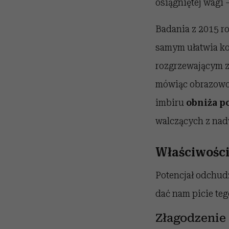
osiągniętej wagi 
Badania z 2015 r
samym ułatwia ko
rozgrzewającym z
mówiąc obrazowo,
imbiru
obniża p
walczących z nadw
Właściwości
Potencjał odchudz
dać nam picie te
Złagodzenie 