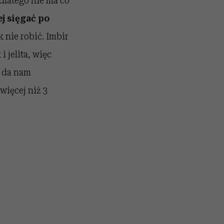
latego nie ma co
ej sięgać po
 nie robić. Imbir
 jelita, więc
e da nam
więcej niż 3