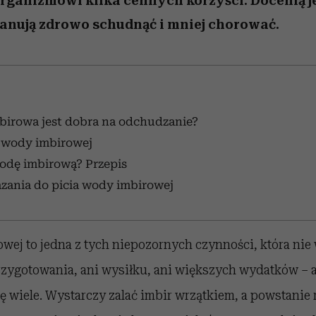
organizmowi kilka cennych korzyści. Docenią je 
lanują zdrowo schudnąć i mniej chorować.
birowa jest dobra na odchudzanie?
 wody imbirowej
wodę imbirową?
Przepis
zania do picia wody imbirowej
wej to jedna z tych niepozornych czynności, która ni
rzygotowania, ani wysiłku, ani większych wydatków – 
 wiele. Wystarczy zalać imbir wrzątkiem, a powstanie