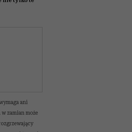
nie tylko te
e wymaga ani
a w zamian może
 rozgrzewający