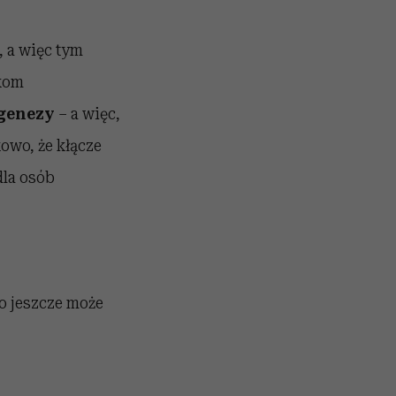
, a więc tym
zkom
ogenezy
– a więc,
owo, że kłącze
dla osób
Co jeszcze może