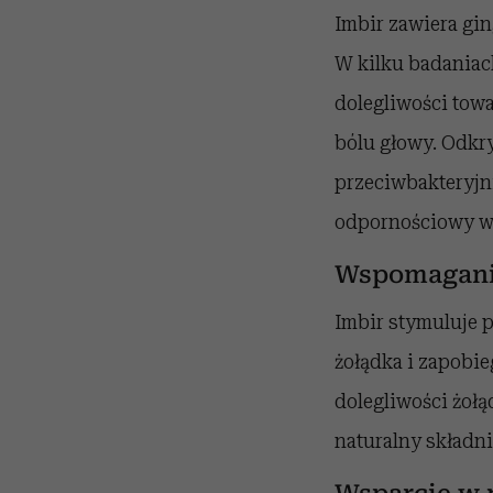
Imbir zawiera gin
W kilku badaniac
dolegliwości tow
bólu głowy. Odkry
przeciwbakteryjn
odpornościowy w w
Wspomaganie
Imbir stymuluje 
żołądka i zapobi
dolegliwości żołą
naturalny składni