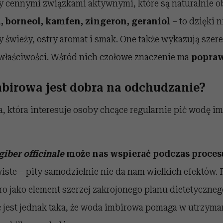
ny cennymi związkami aktywnymi, które są naturalnie o
, borneol, kamfen, zingeron, geraniol
– t
o dzięki 
 świeży, ostry aromat i smak. One także wykazują szer
łaściwości. Wśród nich czołowe znaczenie ma
popraw
birowa jest dobra na odchudzanie?
, która interesuje osoby chcące regularnie pić wodę i
giber officinale
może nas wspierać podczas proce
iste – pity samodzielnie nie da nam wielkich efektów.
ro jako element szerzej zakrojonego planu dietetyczneg
jest jednak taka, że woda imbirowa pomaga w utrzyma