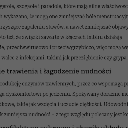
gerole, szogaole i paradole, które mają silne właściwoś
h wykazano, że mogą one zmniejszać bóle menstruacyjn
arzyszące zapaleniu stawów, a nawet zmniejszać obja
to też, że związki zawarte w kłączach imbiru działają
ie, przeciwwirusowo i przeciwgrzybiczo, więc mogą ws
alce z infekcjami, takimi jak przeziębienie czy grypa.
 trawienia i łagodzenie nudności
produkcję enzymów trawiennych, przez co wspomaga p
ega dyskomfortowi po jedzeniu. Spożywany doraźnie mo
dkowe, takie jak wzdęcia i uczucie ciężkości. Udowodni
k zmniejsza nudności – z tego względu polecany jest k