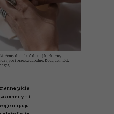
nił
un
skutki dla związku i dla
ane
partnerki
zonu
 Możemy dodać też do niej kurkumę, a
dzające i przeciwzapalne. Dodając miód,
mages)
zienne picie
dzo modny – i
owego napoju