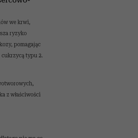
 sercowo-
dów we krwi,
jsza ryzyko
kozy, pomagając
z cukrzycą typu 2.
owotworowych,
ika z właściwości