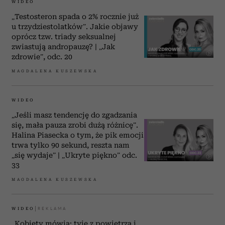
WIDEO
„Testosteron spada o 2% rocznie już
u trzydziestolatków”. Jakie objawy
oprócz tzw. triady seksualnej
zwiastują andropauzę? | „Jak
zdrowie”, odc. 20
MAGDALENA KUSZEWSKA
WIDEO
„Jeśli masz tendencję do zgadzania
się, mała pauza zrobi dużą różnicę”.
Halina Piasecka o tym, że pik emocji
trwa tylko 90 sekund, reszta nam
„się wydaje” | „Ukryte piękno” odc.
33
MAGDALENA KUSZEWSKA
WIDEO
„Kobiety mówią: tyję z powietrza i