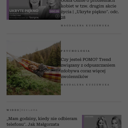
Gosia Ohme o problemach
kobiet w tzw. drugim akcie
życia | „Ukryte piękno”. odc.
28
MAGDALENA KUSZEWSKA
PSYCHOLOGIA
Czy jesteś POMO? Trend
związany z odpuszczaniem
zdobywa coraz więcej
zwolenników
MAGDALENA KUSZEWSKA
WIDEO
„Mam godziny, kiedy nie odbieram
telefonu”. Jak Małgorzata