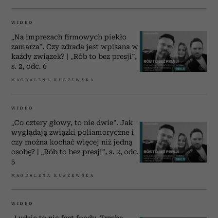
WIDEO
„Na imprezach firmowych piekło
zamarza”. Czy zdrada jest wpisana w
każdy związek? | „Rób to bez presji”,
s. 2, odc. 6
MAGDALENA KUSZEWSKA
WIDEO
„Co cztery głowy, to nie dwie". Jak
wyglądają związki poliamoryczne i
czy można kochać więcej niż jedną
osobę? | „Rób to bez presji”, s. 2, odc.
5
MAGDALENA KUSZEWSKA
WIDEO