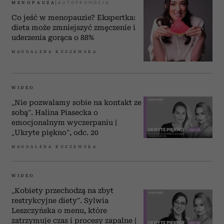
MENOPAUZA
Co jeść w menopauzie? Ekspertka:
dieta może zmniejszyć zmęczenie i
uderzenia gorąca o 88%
MAGDALENA KUSZEWSKA
WIDEO
„Nie pozwalamy sobie na kontakt ze
sobą”. Halina Piasecka o
emocjonalnym wyczerpaniu |
„Ukryte piękno”, odc. 20
MAGDALENA KUSZEWSKA
WIDEO
„Kobiety przechodzą na zbyt
restrykcyjne diety”. Sylwia
Leszczyńska o menu, które
zatrzymuje czas i procesy zapalne |