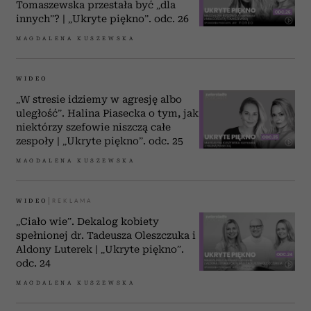
Tomaszewska przestała być „dla
innych”? | „Ukryte piękno”. odc. 26
MAGDALENA KUSZEWSKA
WIDEO
„W stresie idziemy w agresję albo
uległość”. Halina Piasecka o tym, jak
niektórzy szefowie niszczą całe
zespoły | „Ukryte piękno”. odc. 25
MAGDALENA KUSZEWSKA
WIDEO
„Ciało wie”. Dekalog kobiety
spełnionej dr. Tadeusza Oleszczuka i
Aldony Luterek | „Ukryte piękno”.
odc. 24
MAGDALENA KUSZEWSKA