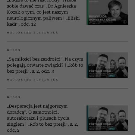
„Ludzie to nie fast foody. Trzeba
sobie dawać czas”. Dr Agnieszka
Kozak o tym, co jest naszym
neurologicznym paliwem | „Bliski
kadr”, odc. 12
MAGDALENA KUSZEWSKA
WIDEO
„Są miłości bez zazdrości”. Na czym
polegają otwarte związki? | „Rób to
bez presji”, s. 2, odc. 3
MAGDALENA KUSZEWSKA
WIDEO
„Desperacja jest najgorszym
doradcą”. O samotności,
autosabotażu i plusach bycia
singlem | „Rób to bez presji”, s. 2,
odc. 2