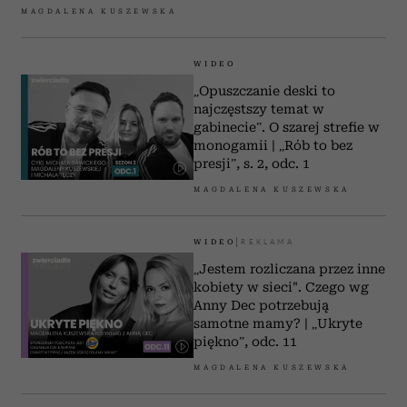
MAGDALENA KUSZEWSKA
WIDEO
„Opuszczanie deski to
najczęstszy temat w
gabinecie”. O szarej strefie w
monogamii | „Rób to bez
presji”, s. 2, odc. 1
MAGDALENA KUSZEWSKA
WIDEO
„Jestem rozliczana przez inne
kobiety w sieci". Czego wg
Anny Dec potrzebują
samotne mamy? | „Ukryte
piękno”, odc. 11
MAGDALENA KUSZEWSKA