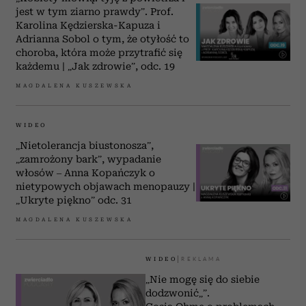
jest w tym ziarno prawdy”. Prof.
Karolina Kędzierska-Kapuza i
Adrianna Sobol o tym, że otyłość to
choroba, która może przytrafić się
każdemu | „Jak zdrowie”, odc. 19
MAGDALENA KUSZEWSKA
WIDEO
„Nietolerancja biustonosza”,
„zamrożony bark”, wypadanie
włosów – Anna Kopańczyk o
nietypowych objawach menopauzy |
„Ukryte piękno” odc. 31
MAGDALENA KUSZEWSKA
WIDEO
„Nie mogę się do siebie
dodzwonić„”.