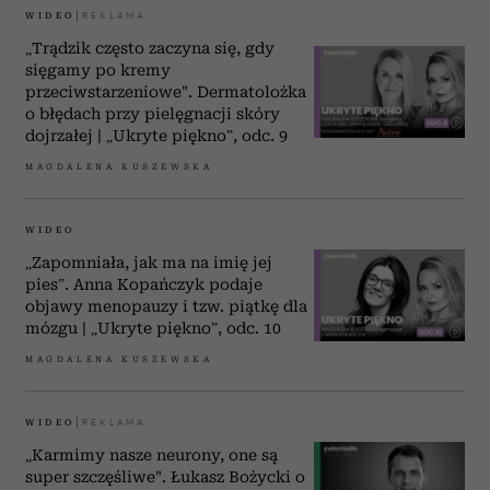
WIDEO
„Trądzik często zaczyna się, gdy
sięgamy po kremy
przeciwstarzeniowe". Dermatolożka
o błędach przy pielęgnacji skóry
dojrzałej | „Ukryte piękno”, odc. 9
MAGDALENA KUSZEWSKA
WIDEO
„Zapomniała, jak ma na imię jej
pies”. Anna Kopańczyk podaje
objawy menopauzy i tzw. piątkę dla
mózgu | „Ukryte piękno”, odc. 10
MAGDALENA KUSZEWSKA
WIDEO
„Karmimy nasze neurony, one są
super szczęśliwe". Łukasz Bożycki o