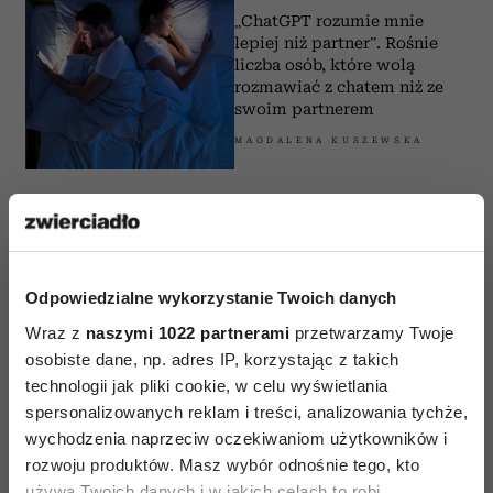
„ChatGPT rozumie mnie
lepiej niż partner”. Rośnie
liczba osób, które wolą
rozmawiać z chatem niż ze
swoim partnerem
MAGDALENA KUSZEWSKA
PSYCHOLOGIA
Masz starą komórkę, nie jesteś na
TikToku i wolisz czytanie książek od
Odpowiedzialne wykorzystanie Twoich danych
surfowania w sieci? Bycie offline to
nowe cool!
Wraz z
naszymi 1022 partnerami
przetwarzamy Twoje
osobiste dane, np. adres IP, korzystając z takich
MAGDALENA KUSZEWSKA
technologii jak pliki cookie, w celu wyświetlania
spersonalizowanych reklam i treści, analizowania tychże,
WIDEO
wychodzenia naprzeciw oczekiwaniom użytkowników i
„Wmawia się nam, że mamy znać
rozwoju produktów. Masz wybór odnośnie tego, kto
odpowiedź na każde pytanie”. Dr
używa Twoich danych i w jakich celach to robi.