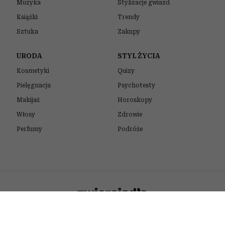
Muzyka
Stylizacje gwiazd
Książki
Trendy
Sztuka
Zakupy
URODA
STYL ŻYCIA
Kosmetyki
Quizy
Pielęgnacja
Psychotesty
Makijaż
Horoskopy
Włosy
Zdrowie
Perfumy
Podróże
Wykonanie: Vavatech