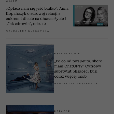
WIDEO
„Opłaca nam się jeść białko”. Anna
Kopańczyk o zdrowej relacji z
cukrem i diecie na dłuższe życie |
„Jak zdrowie”, odc. 10
MAGDALENA KUSZEWSKA
PSYCHOLOGIA
„Po co mi terapeuta, skoro
mam ChatGPT?” Cyfrowy
substytut bliskości kusi
coraz więcej osób
MAGDALENA KUSZEWSKA
RELACJE