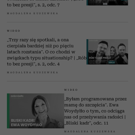
otrzymanymi od Ciebie lub uzyskanymi podczas
to bez presji”, s. 2, odc. 7
korzystania z ich usług.
MAGDALENA KUSZEWSKA
WIDEO
„Trzy razy się spotkali, a ona
cierpiała bardziej niż po pięciu
latach rozstania”. O co chodzi w
związkach typu situationship? | „Rób
to bez presji”, s. 2, odc. 4
MAGDALENA KUSZEWSKA
WIDEO
„Byłam programowana przez
mamę do szczęścia”. Ewa
Woydyłło o tym, co odciąga
nas od przeżywania radości |
„Bliski kadr”, odc. 11
MAGDALENA KUSZEWSKA