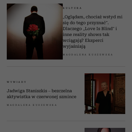
KULTURA
„Oglądam, chociaż wstyd mi
się do tego przyznać”.
Dlaczego „Love Is Blind” i
inne reality shows tak
wciągają? Eksperci
wyjaśniają
MAGDALENA KUSZEWSKA
WYWIADY
Jadwiga Staniszkis – bezczelna
aktywistka w czerwonej szmince
MAGDALENA KUSZEWSKA