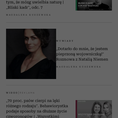
tym, że mózg uwielbia naturę |
„Bliski kadr”, odc. 7
MAGDALENA KUSZEWSKA
WYWIADY
„Dotarło do mnie, że jestem
pieprzoną wojowniczką!”
Rozmowa z Natalią Niemen
MAGDALENA KUSZEWSKA
WIDEO
„70 proc. psów cierpi na lęki
różnego rodzaju”. Behawiorystka
podaje sposoby na dłuższe życie
czworonogów | „Wszystkimi