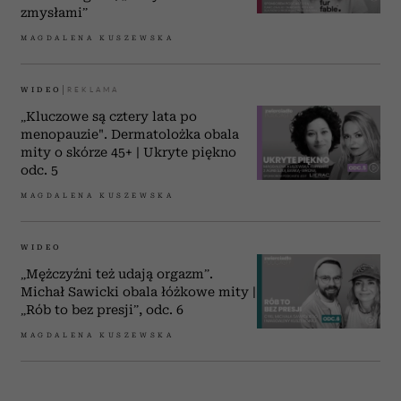
zmysłami”
MAGDALENA KUSZEWSKA
WIDEO
„Kluczowe są cztery lata po
menopauzie". Dermatolożka obala
mity o skórze 45+ | Ukryte piękno
odc. 5
MAGDALENA KUSZEWSKA
WIDEO
„Mężczyźni też udają orgazm”.
Michał Sawicki obala łóżkowe mity |
„Rób to bez presji”, odc. 6
MAGDALENA KUSZEWSKA