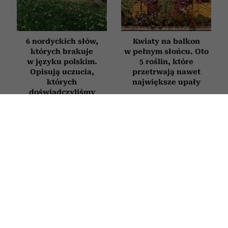
6 nordyckich słów,
Kwiaty na balkon
których brakuje
w pełnym słońcu. Oto
w języku polskim.
5 roślin, które
Opisują uczucia,
przetrwają nawet
których
największe upały
doświadczyliśmy
chociaż raz w życiu
ZDROWIE
Onkolodzy unikają go jak ognia. Ten
popularny produkt z lodówki
drastycznie zwiększa ryzyko
nowotworów