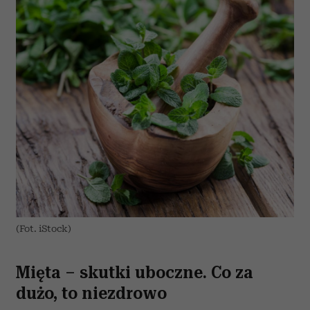
i reklam, aby oferować funkcje społecznościowe i
analizować ruch w naszej witrynie. Informacje o tym, jak
korzystasz z naszej witryny, udostępniamy partnerom
społecznościowym, reklamowym i analitycznym.
Partnerzy mogą połączyć te informacje z innymi danymi
otrzymanymi od Ciebie lub uzyskanymi podczas
korzystania z ich usług.
(Fot. iStock)
Mięta – skutki uboczne. Co za
dużo, to niezdrowo