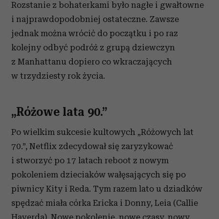
Partnerzy mogą połączyć te informacje z innymi danymi
Rozstanie z bohaterkami było nagłe i gwałtowne
otrzymanymi od Ciebie lub uzyskanymi podczas
i najprawdopodobniej ostateczne. Zawsze
korzystania z ich usług.
jednak można wrócić do początku i po raz
kolejny odbyć podróż z grupą dziewczyn
z Manhattanu dopiero co wkraczających
w trzydziesty rok życia.
„Różowe lata 90.”
Po wielkim sukcesie kultowych „Różowych lat
70.”, Netflix zdecydował się zaryzykować
i stworzyć po 17 latach reboot z nowym
pokoleniem dzieciaków wałęsających się po
piwnicy Kity i Reda. Tym razem lato u dziadków
spędzać miała córka Ericka i Donny, Leia (Callie
Haverda). Nowe pokolenie, nowe czasy, nowy