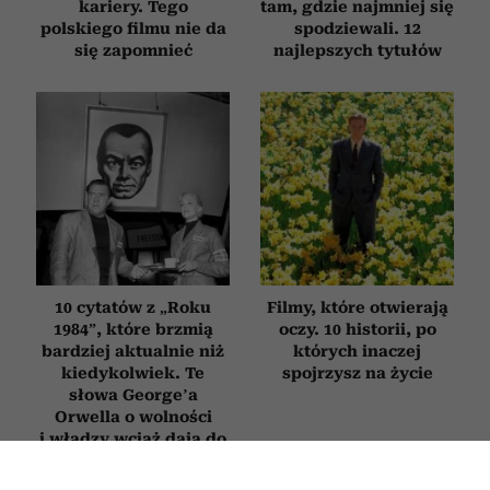
kariery. Tego
tam, gdzie najmniej się
polskiego filmu nie da
spodziewali. 12
się zapomnieć
najlepszych tytułów
10 cytatów z „Roku
Filmy, które otwierają
1984”, które brzmią
oczy. 10 historii, po
bardziej aktualnie niż
których inaczej
kiedykolwiek. Te
spojrzysz na życie
słowa George’a
Orwella o wolności
i władzy wciąż dają do
myślenia