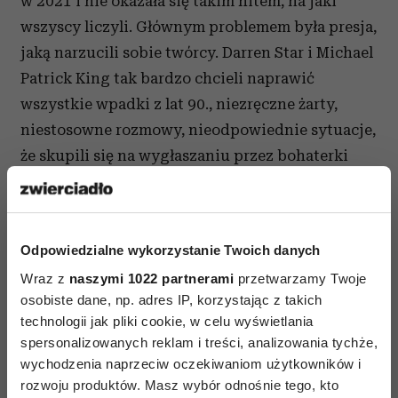
w 2021 i nie okazała się takim hitem, na jaki
wszyscy liczyli. Głównym problemem była presja,
jaką narzucili sobie twórcy. Darren Star i Michael
Patrick King tak bardzo chcieli naprawić
wszystkie wpadki z lat 90., niezręczne żarty,
niestosowne rozmowy, nieodpowiednie sytuacje,
że skupili się na wygłaszaniu przez bohaterki
monologów, które miały nas przekonać, że one
już myślą inaczej, właściwie.
Miranda, Carrie i Charlotte (przy wymownym
Odpowiedzialne wykorzystanie Twoich danych
braku Samanthy) powróciły po latach z nowymi
Wraz z
naszymi 1022 partnerami
przetwarzamy Twoje
emocjami i nowymi planami na życie. Zanim
osobiste dane, np. adres IP, korzystając z takich
technologii jak pliki cookie, w celu wyświetlania
jednak na dobre się rozkręciły, HBO zamknęło
spersonalizowanych reklam i treści, analizowania tychże,
produkcję po trzech sezonach. Wiele w niej było
wychodzenia naprzeciw oczekiwaniom użytkowników i
słabości, ale skoro już bohaterki wróciły, miło
rozwoju produktów. Masz wybór odnośnie tego, kto