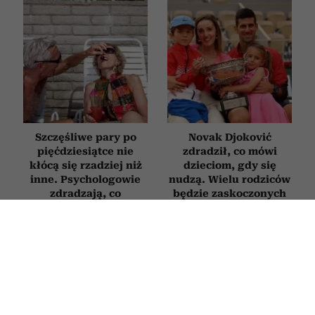
Szczęśliwe pary po
Novak Djoković
pięćdziesiątce nie
zdradził, co mówi
kłócą się rzadziej niż
dzieciom, gdy się
inne. Psychologowie
nudzą. Wielu rodziców
zdradzają, co
będzie zaskoczonych
naprawdę je wyróżnia