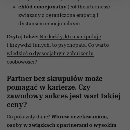
chłód emocjonalny
(coldheartedness) –
Wykorzystujemy pliki cookie do spersonalizowania treści
związany z ograniczoną empatią i
i reklam, aby oferować funkcje społecznościowe i
dystansem emocjonalnym.
analizować ruch w naszej witrynie. Informacje o tym, jak
korzystasz z naszej witryny, udostępniamy partnerom
Czytaj także:
Nie każdy, kto manipuluje
społecznościowym, reklamowym i analitycznym.
i krzywdzi innych, to psychopata. Co warto
Partnerzy mogą połączyć te informacje z innymi danymi
wiedzieć o dyssocjalnym zaburzeniu
otrzymanymi od Ciebie lub uzyskanymi podczas
osobowości?
korzystania z ich usług.
Partner bez skrupułów może
pomagać w karierze. Czy
zawodowy sukces jest wart takiej
ceny?
Co pokazały dane?
Wbrew oczekiwaniom,
osoby w związkach z partnerami o wysokim