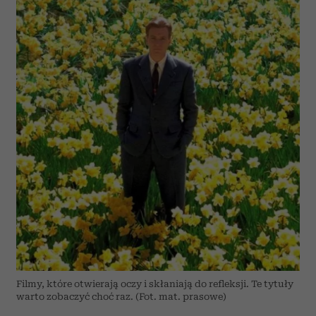
Filmy, które otwierają oczy i skłaniają do refleksji. Te tytuły
warto zobaczyć choć raz. (Fot. mat. prasowe)