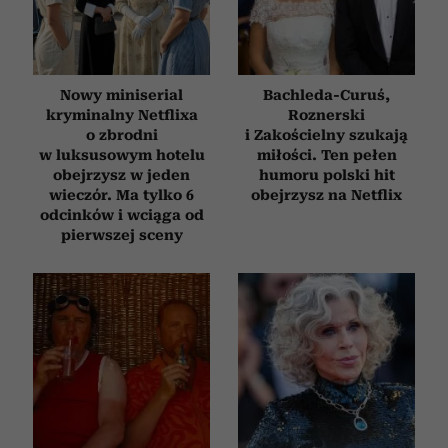
analizować ruch w naszej witrynie. Informacje o tym, jak
korzystasz z naszej witryny, udostępniamy partnerom
społecznościowym, reklamowym i analitycznym.
Partnerzy mogą połączyć te informacje z innymi danymi
Nowy miniserial
Bachleda-Curuś,
otrzymanymi od Ciebie lub uzyskanymi podczas
kryminalny Netflixa
Roznerski
korzystania z ich usług.
o zbrodni
i Zakościelny szukają
w luksusowym hotelu
miłości. Ten pełen
obejrzysz w jeden
humoru polski hit
wieczór. Ma tylko 6
obejrzysz na Netflix
odcinków i wciąga od
pierwszej sceny