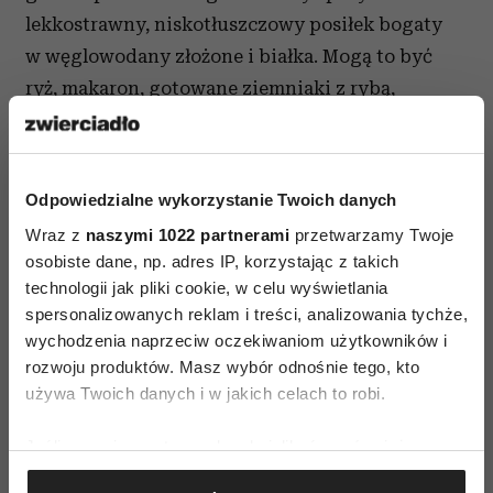
lekkostrawny, niskotłuszczowy posiłek bogaty
w węglowodany złożone i białka. Mogą to być
ryż, makaron, gotowane ziemniaki z rybą,
drobiem czy chudą wołowiną oraz duszone lub
świeże, lekkostrawne warzywa, cukinia, marchew,
pomidory czy ogórki” - radzi ekspertka.
Odpowiedzialne wykorzystanie Twoich danych
W przypadku treningów wytrzymałościowych
Wraz z
naszymi 1022 partnerami
przetwarzamy Twoje
osobiste dane, np. adres IP, korzystając z takich
oraz treningów trwających ponad godzinę,
technologii jak pliki cookie, w celu wyświetlania
należy zadbać o utrzymanie odpowiedniego
spersonalizowanych reklam i treści, analizowania tychże,
poziomu wody (płynów ustrojowych),
wychodzenia naprzeciw oczekiwaniom użytkowników i
elektrolitów i węglowodanów, zwłaszcza
rozwoju produktów. Masz wybór odnośnie tego, kto
w trakcie upałów. Aby spowolnić proces
używa Twoich danych i w jakich celach to robi.
obniżania poziomu glikogenu po treningu,
Jeśli wyrazisz na to zgodę, chcielibyśmy również:
należy zjeść owoce wypić 100% sok albo mus
Gromadzić dane dotyczące Twojej lokalizacji
zawierający łatwo przyswajalne węglowodany,