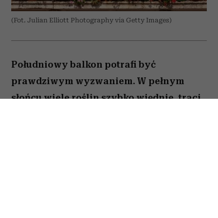
(Fot. Julian Elliott Photography via Getty Images)
Południowy balkon potrafi być
prawdziwym wyzwaniem. W pełnym
słońcu wiele roślin szybko więdnie, traci
kwiaty lub po prostu nie radzi sobie z
wysokimi temperaturami. Na szczęście są
gatunki, które uwielbiają takie warunki.
Oto pięć kwiatów, które nie boją się
upałów i będą zachwycać przez całe lato.