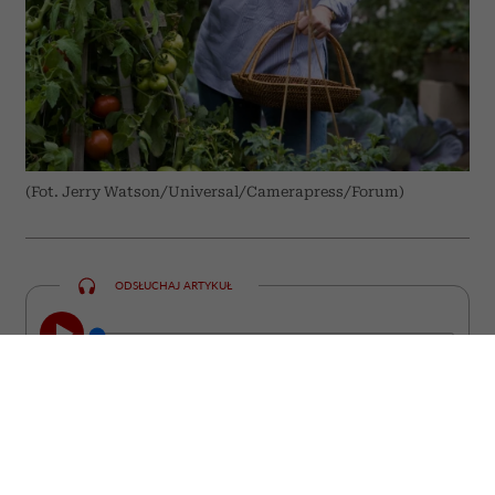
(Fot. Jerry Watson/Universal/Camerapress/Forum)
ODSŁUCHAJ ARTYKUŁ
00:00
10:31
Niektóre z nich straciły miłość, inne