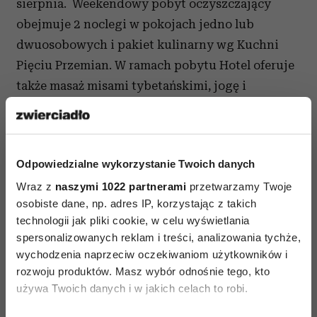
sierpnia. Weekendowy pobyt oczyszczający
obejmuje 2 noclegi w pokojach jedno lub
dwuosobowych i pakiet kulinarny wg Kuchni
Pięciu Przemian. W ramach pobytu Hotel oferuje
także masaż misami tybetańskimi, jogę i
medytację z instruktorem, oczyszczające zabiegi
Spa, warsztaty gotowania według Kuchni Pięciu
Przemian, choreoterapię, orzeźwiające kąpiele w
Odpowiedzialne wykorzystanie Twoich danych
kompleksie basenowym, wizytę w saunie suchej i
Wraz z
naszymi 1022 partnerami
przetwarzamy Twoje
łaźni parowej.
osobiste dane, np. adres IP, korzystając z takich
Więcej informacji na
technologii jak pliki cookie, w celu wyświetlania
spersonalizowanych reklam i treści, analizowania tychże,
Hotel MAGELLAN znajduje się zaledwie 50 km od
wychodzenia naprzeciw oczekiwaniom użytkowników i
rozwoju produktów. Masz wybór odnośnie tego, kto
Łodzi i 100 km od Stolicy.
Zobacz mapkę
używa Twoich danych i w jakich celach to robi.
dojazdu
.