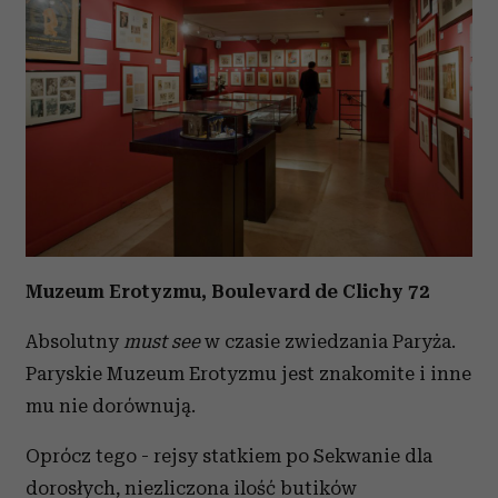
Wykorzystujemy pliki cookie do spersonalizowania treści
i reklam, aby oferować funkcje społecznościowe i
analizować ruch w naszej witrynie. Informacje o tym, jak
korzystasz z naszej witryny, udostępniamy partnerom
społecznościowym, reklamowym i analitycznym.
Partnerzy mogą połączyć te informacje z innymi danymi
otrzymanymi od Ciebie lub uzyskanymi podczas
korzystania z ich usług.
Muzeum Erotyzmu, Boulevard de Clichy 72
Absolutny
must see
w czasie zwiedzania Paryża.
Paryskie Muzeum Erotyzmu jest znakomite i inne
mu nie dorównują.
Oprócz tego - rejsy statkiem po Sekwanie dla
dorosłych, niezliczona ilość butików