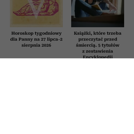
Horoskop tygodniowy
Książki, które trzeba
dla Panny na 27 lipca–2
przeczytać przed
sierpnia 2026
śmiercią. 5 tytułów
z zestawienia
Encyklopedii
Britannica
HOROSKOP
Horoskop tygodniowy dla Bliźniąt na
27 lipca–2 sierpnia 2026
27 LIPCA 2026