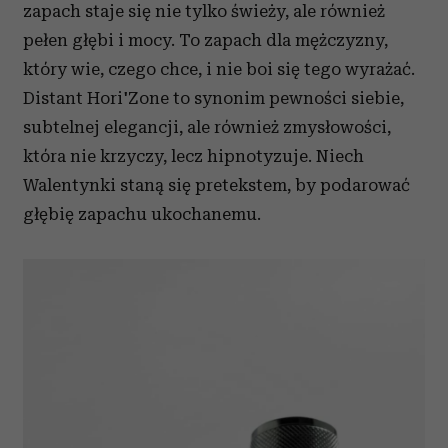
zapach staje się nie tylko świeży, ale również
analizować ruch w naszej witrynie. Informacje o tym, jak
korzystasz z naszej witryny, udostępniamy partnerom
pełen głębi i mocy. To zapach dla mężczyzny,
społecznościowym, reklamowym i analitycznym.
który wie, czego chce, i nie boi się tego wyrażać.
Partnerzy mogą połączyć te informacje z innymi danymi
Distant Hori'Zone to synonim pewności siebie,
otrzymanymi od Ciebie lub uzyskanymi podczas
subtelnej elegancji, ale również zmysłowości,
korzystania z ich usług.
która nie krzyczy, lecz hipnotyzuje. Niech
Walentynki staną się pretekstem, by podarować
głębię zapachu ukochanemu.