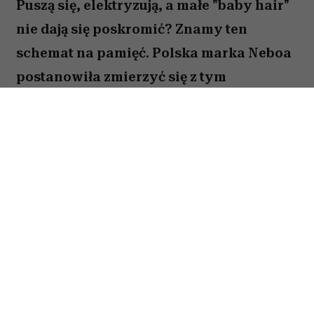
Puszą się, elektryzują, a małe "baby hair"
nie dają się poskromić? Znamy ten
schemat na pamięć. Polska marka Neboa
postanowiła zmierzyć się z tym
problemem i stworzyła serię Glossy Hair,
kompletną linię wygładzającą, gdzie
bohaterką jest każda z nas, która marzy o
idealnie gładkich włosach.
Krok 1: Oczyszczanie
Seria Glossy Hair
to przemyślany zestaw
produktów, które tworzą spójny, wieloetapowy
rytuał pielęgnacyjny. Zaczyna się już pod
prysznicem:
naturalny szampon dogłębnie