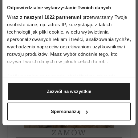
Odpowiedzialne wykorzystanie Twoich danych
AUTOPROMOCJA
Wraz z
naszymi 1022 partnerami
przetwarzamy Twoje
osobiste dane, np. adres IP, korzystając z takich
technologii jak pliki cookie, w celu wyświetlania
spersonalizowanych reklam i treści, analizowania tychże,
wychodzenia naprzeciw oczekiwaniom użytkowników i
rozwoju produktów. Masz wybór odnośnie tego, kto
używa Twoich danych i w jakich celach to robi.
Jeśli wyrazisz na to zgodę, chcielibyśmy również:
Gromadzić dane dotyczące Twojej lokalizacji
Zezwól na wszystkie
geograficznej z dokładnością nawet do kilku metrów
Identyfikować Twoje urządzenie, aktywnie
analizując charakteryzującego je zbiory danych
Spersonalizuj
(fingerprinting, czyli wirtualny odcisk palca)
Dowiedz się więcej odnośnie tego, jak Twoje osobiste
dane są przetwarzane oraz ustaw własne preferencje w
ZAMÓW
sekcji szczegółów
. W Deklaracji plików cookie możesz