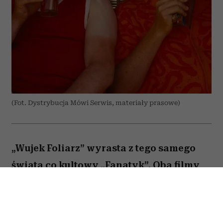
(Fot. Dystrybucja Mówi Serwis, materiały prasowe)
„Wujek Foliarz” wyrasta z tego samego
świata co kultowy „Fanatyk”. Oba filmy
inspirowane są internetowymi pastami
Malcolma XD – anonimowego autora,
którego absurdalne historie zdobyły