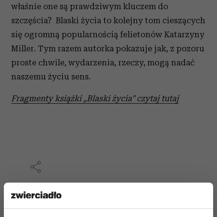
właśnie one są prawdziwym kluczem do
szczęścia? Blaski życia to kolejny tom cieszących
się ogromną popularnością felietonów Katarzyny
Miller. Tym razem autorka pokazuje jak, z pozoru
proste chwile, wydarzenia, rzeczy, mogą nadać
naszemu życiu sens.
Fragmenty książki „Blaski życia″ czytaj tutaj
NOWOŚCI KSIĄŻKOWE ZWIERCIADŁO