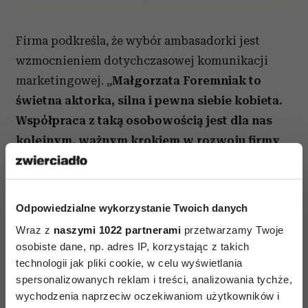
Firma podkreśla, że wybór ambasadorki jest
wzmocnieniem dotychczasowej komunikacji
marketingowej.
„Małgorzata Foremniak to
świetna aktorka, silna i pewna siebie kobieta.
Współpraca z taką osobowością jest dla nas
kolejnym, ważnym krokiem w rozwoju firmy
oraz w kluczowych działaniach
promocyjnych. To będzie wyjątkowy projekt
dla naszej marki”
– mówi Marek Bielenda, Prezes
Odpowiedzialne wykorzystanie Twoich danych
Zarządu firmy Bielenda Kosmetyki Naturalne.
Wraz z
naszymi 1022 partnerami
przetwarzamy Twoje
osobiste dane, np. adres IP, korzystając z takich
technologii jak pliki cookie, w celu wyświetlania
spersonalizowanych reklam i treści, analizowania tychże,
wychodzenia naprzeciw oczekiwaniom użytkowników i