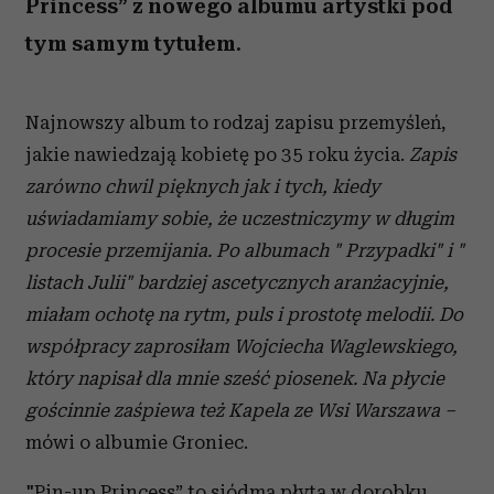
Princess” z nowego albumu artystki pod
tym samym tytułem.
Najnowszy album to rodzaj zapisu przemyśleń,
jakie nawiedzają kobietę po 35 roku życia.
Zapis
zarówno chwil pięknych jak i tych, kiedy
uświadamiamy sobie, że uczestniczymy w długim
procesie przemijania. Po albumach " Przypadki" i "
listach Julii" bardziej ascetycznych aranżacyjnie,
miałam ochotę na rytm, puls i prostotę melodii. Do
współpracy zaprosiłam Wojciecha Waglewskiego,
który napisał dla mnie sześć piosenek. Na płycie
gościnnie zaśpiewa też Kapela ze Wsi Warszawa –
mówi o albumie Groniec.
"Pin-up Princess” to siódma płyta w dorobku