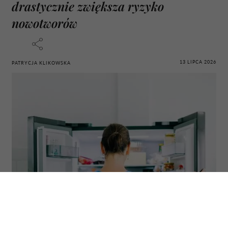
drastycznie zwiększa ryzyko
nowotworów
13 LIPCA 2026
PATRYCJA KLIKOWSKA