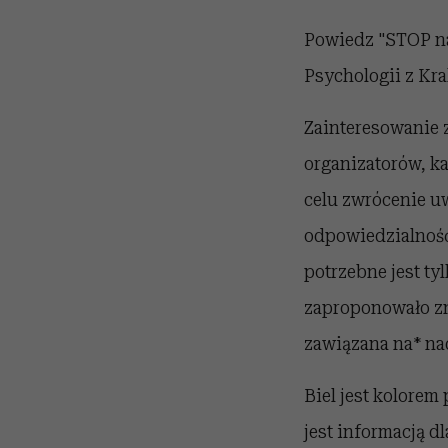
Powiedz "STOP na
Psychologii z Kr
Zainteresowanie 
organizatorów, k
celu zwrócenie u
odpowiedzialność
potrzebne jest ty
zaproponowało zn
zawiązana na* nad
Biel jest kolorem
jest informacją d