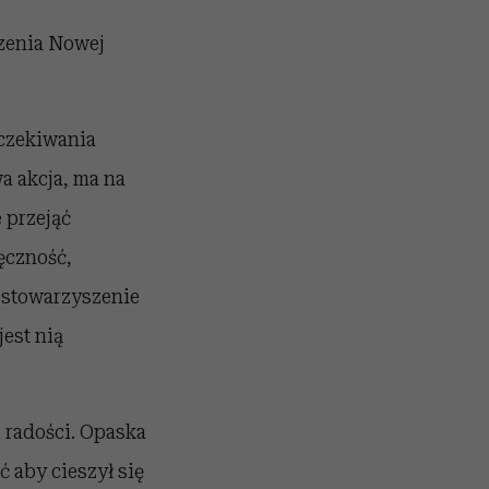
zenia Nowej
oczekiwania
a akcja, ma na
 przejąć
ęczność,
u stowarzyszenie
est nią
i radości. Opaska
 aby cieszył się