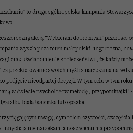
rzekaniu" to druga ogólnopolska kampania Stowarzys
akowa.
zeszłoroczną akcją "Wybieram dobre myśli" przerosło 
ampania wyszła poza teren małopolski. Tegoroczna, now
wagi oraz uświadomienie społeczeństwu, że każdy może
 za przekierowanie swoich myśli z narzekania na wdzi
lko podjęcie nieodpartej decyzji. W tym celu w tym rok
aną w świecie psychologów metodę ,,przypominajki" -j
garstku biała tasiemka lub opaska.
 przyciągającym uwagę, symbolem czystości, szczęścia 
la innych: ja nie narzekam, a noszącemu ma przypominać