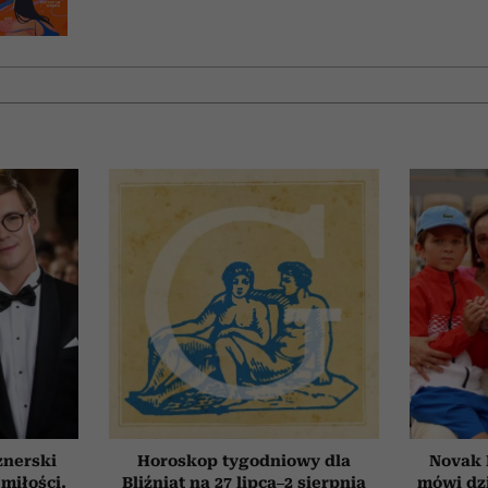
znerski
Horoskop tygodniowy dla
Novak 
 miłości.
Bliźniąt na 27 lipca–2 sierpnia
mówi dzi