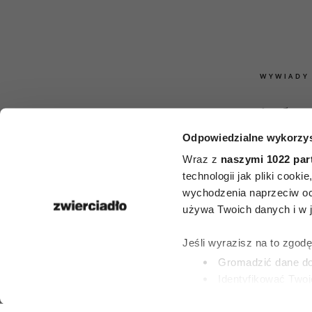
WYWIADY
„Koty nigdy 
Odpowiedzialne wykorzys
się w tej sp
Wraz z
naszymi 1022 par
Rozmowa o
technologii jak pliki cook
wychodzenia naprzeciw oc
Zbigniewie M
używa Twoich danych i w ja
w 75. roczni
Jeśli wyrazisz na to zgod
Gromadzić dane dot
urodz
Identyfikować Twoj
(fingerprinting, czyli 