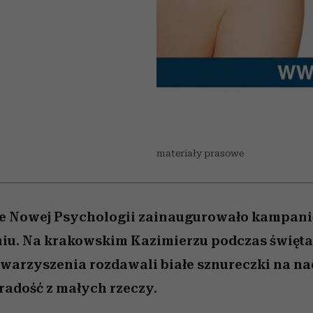
 5,
Raport Lyst ujawnił
Miller s. 5, odc. 6]
trafiła do grona
skuteczne
kosztuje to tysiące d
wśród widzów
najpopularniejszych seriali
najbardziej pożądane
ubrania i marki sezonu
Netflixa
materiały prasowe
e Nowej Psychologii zainaugurowało kampani
u. Na krakowskim Kazimierzu podczas święta 
warzyszenia rozdawali białe sznureczki na na
radość z małych rzeczy.