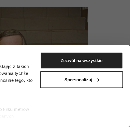
Zezwól na wszystkie
tając z takich
zowania tychże,
Spersonalizuj
ośnie tego, kto
o kilku metrów
 danych