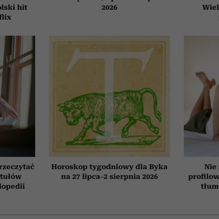
ski hit
2026
Wiel
flix
przeczytać
Horoskop tygodniowy dla Byka
Nie
ytułów
na 27 lipca–2 sierpnia 2026
profilo
lopedii
tłum