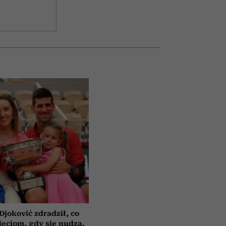
Djoković zdradził, co
eciom, gdy się nudzą.