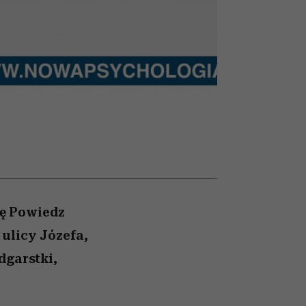
olarów
żegnają się eleganckie osoby
ę Powiedz
ulicy Józefa,
dgarstki,