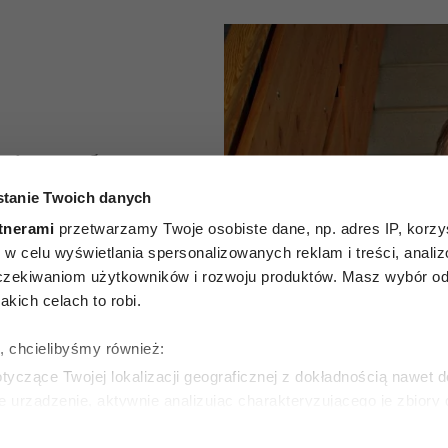
nie mylą
tanie Twoich danych
rawie”.
tnerami
przetwarzamy Twoje osobiste dane, np. adres IP, korzys
 prof.
ie, w celu wyświetlania spersonalizowanych reklam i treści, anali
zekiwaniom użytkowników i rozwoju produktów. Masz wybór odn
ikołejce
kich celach to robi.
cę jego
ę, chcielibyśmy również:
yczące Twojej lokalizacji geograficznej z dokładnością nawet d
in
e urządzenie, aktywnie analizując charakteryzującego je zbiory
wirtualny odcisk palca)