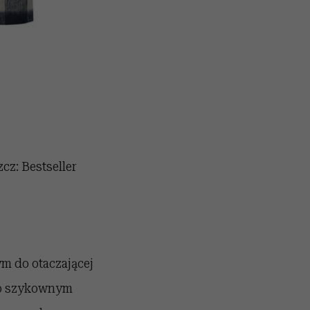
zcz: Bestseller
ym do otaczającej
tąp szykownym