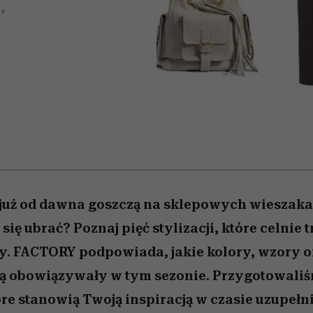
nice
edź
 5,
Wiemy, gdzie go kupić
zaskakujący faworyt
Miller s. 5, odc. 6]
sezon jesień–zima 2
16
już od dawna goszczą na sklepowych wieszaka
 się ubrać? Poznaj pięć stylizacji, które celnie t
dy. FACTORY podpowiada, jakie kolory, wzory
dą obowiązywały w tym sezonie. Przygotowaliś
óre stanowią Twoją inspiracją w czasie uzupełni