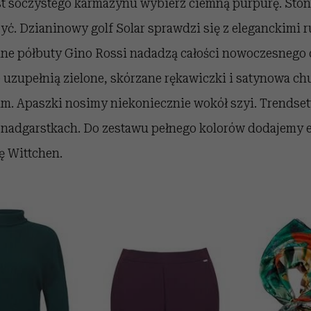
t soczystego karmazynu wybierz ciemną purpurę. Sto
zyć. Dzianinowy golf Solar sprawdzi się z eleganckimi 
ane półbuty Gino Rossi nadadzą całości nowoczesnego 
 uzupełnią zielone, skórzane rękawiczki i satynowa c
m. Apaszki nosimy niekoniecznie wokół szyi. Trendset
a nadgarstkach. Do zestawu pełnego kolorów dodajemy 
ę Wittchen.