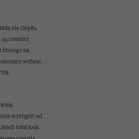
da się ciepło,
m są również
k którego na
 polecamy wybrać
70%.
 wina
w nim wystąpić od
eżeli total look
asową czernią.