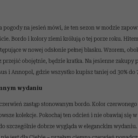
pogody na jesień mówi, że ten sezon w modzie zapowia
cie. Bordo i kolory ziemi królują o tej porze roku. Hite
stępujące w nowej odsłonie pełnej blasku. Wzorem, obo
 przejść obojętnie, będzie kratka. Na jesienne zakupy
sus i Annopol, gdzie wszystko kupisz taniej od 30% do 
emnym wydaniu
ą czerwień zastąp stonowanym bordo. Kolor czerwonego
sze kolekcje. Pokochaj ten odcień i nie obawiaj się 
do szczególnie dobrze wygląda w eleganckim wydaniu. J
nie jest dla Ciebie – przełam ciemną czerwień ponadcz