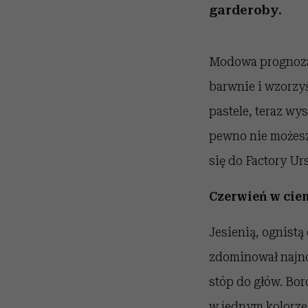
garderoby.
Modowa prognoza 
barwnie i wzorzyś
pastele, teraz wy
pewno nie możesz
się do Factory Ur
Czerwień w ci
Jesienią, ognist
zdominował najnow
stóp do głów. Bor
w jednym kolorze 