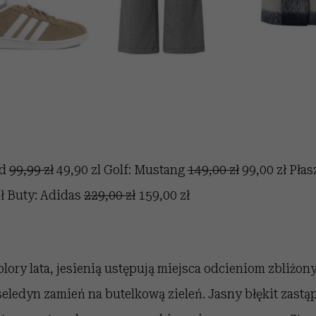
ed
99,99 zł
49,90 zl Golf: Mustang
149,00 zł
99,00 zł Płas
ł Buty: Adidas
229,00 zł
159,00 zł
lory lata, jesienią ustępują miejsca odcieniom zbliżon
seledyn zamień na butelkową zieleń. Jasny błękit zas