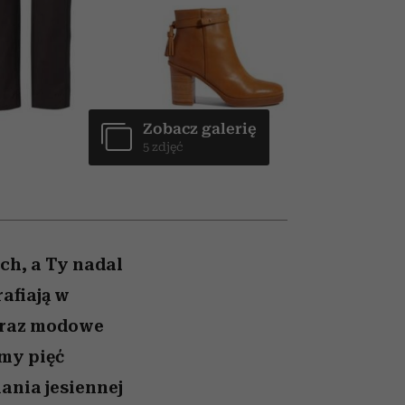
026/27
to dla nich zarwiesz noc
zupełny brak ogłady
Auschwitz
girls”
Zobacz galerię
5 zdjęć
ch, a Ty nadal
rafiają w
 oraz modowe
my pięć
ania jesiennej