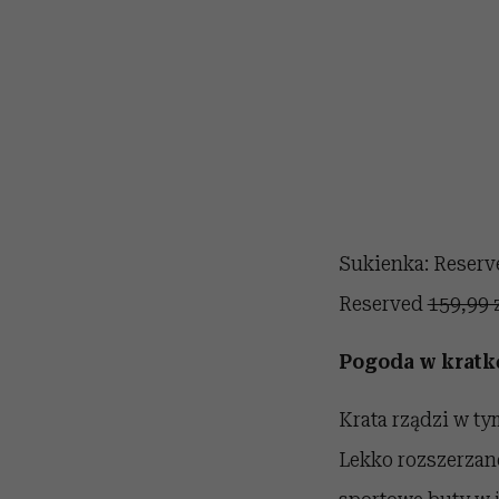
Sukienka: Reser
Reserved
159,99 
Pogoda w kratk
Krata rządzi w ty
Lekko rozszerzan