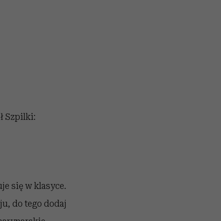
ł Szpilki:
je się w klasyce.
u, do tego dodaj