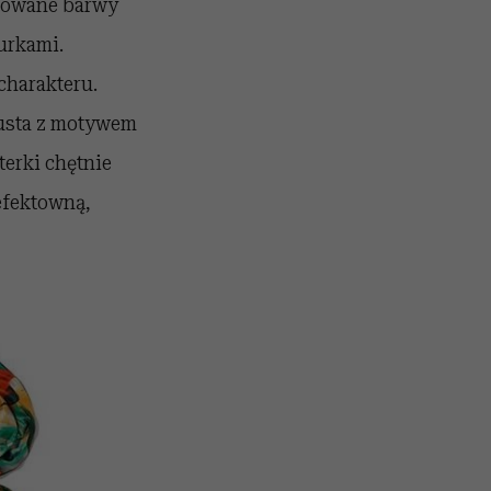
nowane barwy
rurkami.
charakteru.
husta z motywem
terki chętnie
efektowną,