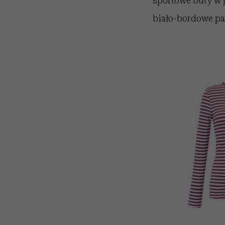
sportowe buty w j
biało-bordowe pas