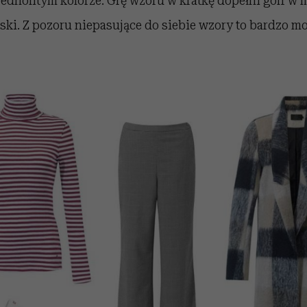
ednolitym kolorze. Grę wzoru w kratkę dopełni golf w 
ki. Z pozoru niepasujące do siebie wzory to bardzo m