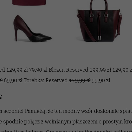
ved
129,99 zł
79,90 zł Blezer: Reserved
199,99 zł
129,90 z
zł
89,90 zł Torebka: Reserved
179,99 zł
99,90 zl
ę
m sezonie! Pamiętaj, że ten modny wzór doskonale spisu
e spodnie połącz z wełnianym płaszczem o prostym kroj