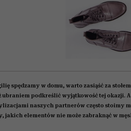
nice
edź
 5,
Wiemy, gdzie go kupić
zaskakujący faworyt
Miller s. 5, odc. 6]
sezon jesień–zima 2
gilię spędzamy w domu, warto zasiąść za stoł
ż ubraniem podkreślić wyjątkowość tej okazji. A 
ylizacjami naszych partnerów często stoimy my
jakich elementów nie może zabraknąć w męski