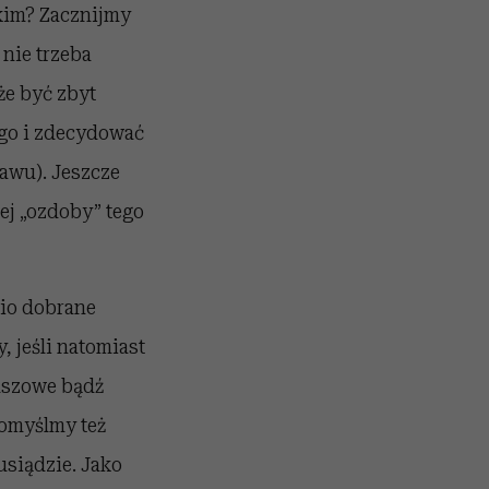
kim? Zacznijmy
 nie trzeba
że być zbyt
ego i zdecydować
tawu). Jeszcze
nej „ozdoby” tego
nio dobrane
 jeśli natomiast
mszowe bądź
Pomyślmy też
usiądzie. Jako