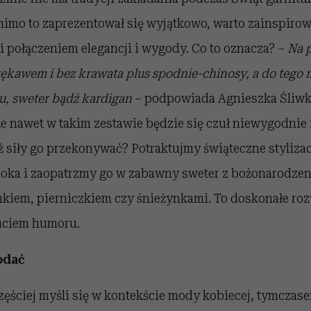
imo to zaprezentował się wyjątkowo, warto zainspirow
li połączeniem elegancji i wygody. Co to oznacza? –
Na 
rękawem i bez krawata plus spodnie-chinosy, a do tego
u, sweter bądź kardigan
– podpowiada Agnieszka Śliwka.
że nawet w takim zestawie będzie się czuł niewygodnie 
 siły go przekonywać? Potraktujmy świąteczne stylizac
oka i zaopatrzmy go w zabawny sweter z bożonarodz
nkiem, pierniczkiem czy śnieżynkami. To doskonałe roz
uciem humoru.
odać
zęściej myśli się w kontekście mody kobiecej, tymczas