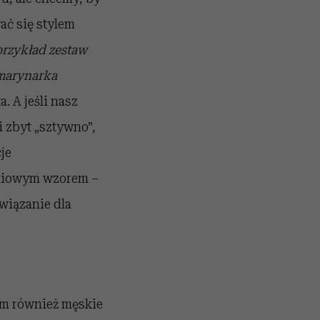
ać się stylem
przykład zestaw
 marynarka
 A jeśli nasz
i zbyt „sztywno”,
je
eniowym wzorem –
wiązanie dla
em również męskie