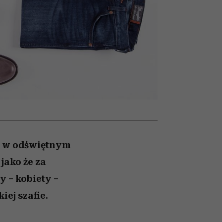
026/27
to dla nich zarwiesz noc
zupełny brak ogłady
Auschwitz
girls”
em w odświętnym
jako że za
 – kobiety –
ej szafie.