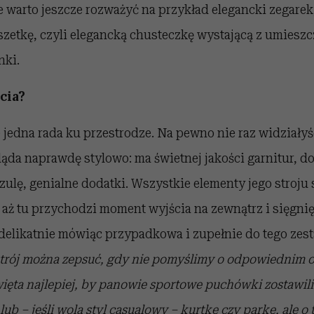
e warto jeszcze rozważyć na przykład elegancki zegare
zetkę, czyli elegancką chusteczkę wystającą z umieszc
nki.
cia?
 jedna rada ku przestrodze. Na pewno nie raz widziałyś
ąda naprawdę stylowo: ma świetnej jakości garnitur, d
lę, genialne dodatki. Wszystkie elementy jego stroju 
 aż tu przychodzi moment wyjścia na zewnątrz i sięgnię
 delikatnie mówiąc przypadkowa i zupełnie do tego zest
strój można zepsuć, gdy nie pomyślimy o odpowiednim 
ęta najlepiej, by panowie sportowe puchówki zostawili 
lub – jeśli wolą styl casualowy – kurtkę czy parkę, ale o