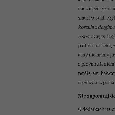
nasz mężczyzna m
smart casual, czy
koszula z długim 
o sportowym kroj
partner narzeka, 
a my nie mamy już
z przymrużeniem 
reniferem, bałwa
mężczyzn z pocz
Nie zapomnij d
O dodatkach najc