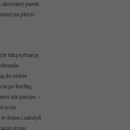
k, skórzany pasek
zonej na piersi
cie taką sytuację
oskonale
są do siebie
cia po kurtkę,
awu nie pasuje. –
okryciu
w domu i założyli
 takim kroju