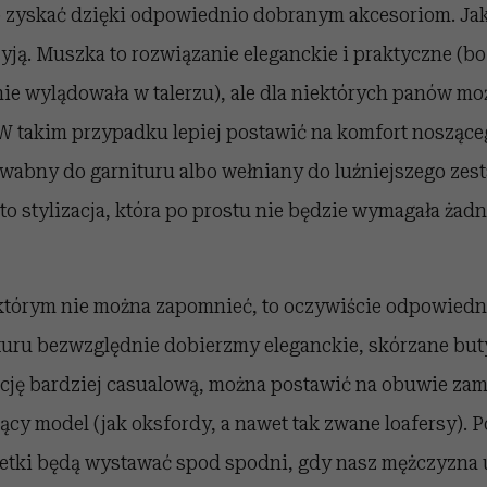
o zyskać dzięki odpowiednio dobranym akcesoriom. Ja
zyją. Muszka to rozwiązanie eleganckie i praktyczne (bo
nie wylądowała w talerzu), ale dla niektórych panów mo
W takim przypadku lepiej postawić na komfort nosząc
dwabny do garnituru albo wełniany do luźniejszego zes
to stylizacja, która po prostu nie będzie wymagała żad
 którym nie można zapomnieć, to oczywiście odpowied
uru bezwzględnie dobierzmy eleganckie, skórzane buty,
ację bardziej casualową, można postawić na obuwie za
cy model (jak oksfordy, a nawet tak zwane loafersy). 
petki będą wystawać spod spodni, gdy nasz mężczyzna 