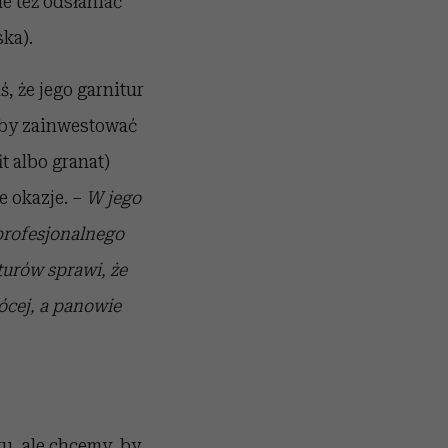
e też odsłaniać
ska).
, że jego garnitur
 by zainwestować
t albo granat)
e okazje. –
W jego
profesjonalnego
urów sprawi, że
ócej, a panowie
ru, ale chcemy, by