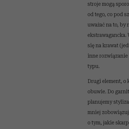
stroje mogą spor
od tego, co pod s
uważać na to, by 
ekstrawagancka. 
się na krawat (je
inne rozwiązanie 
typu.
Drugi element, o
obuwie. Do garnit
planujemy styliz
mniej zobowiązują
o tym, jakie skar