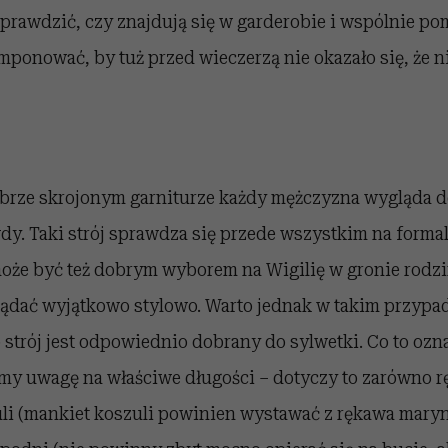
sprawdzić, czy znajdują się w garderobie i wspólnie po
omponować, by tuż przed wieczerzą nie okazało się, że n
brze skrojonym garniturze każdy mężczyzna wygląda do
dy. Taki strój sprawdza się przede wszystkim na forma
może być też dobrym wyborem na Wigilię w gronie rodzin
lądać wyjątkowo stylowo. Warto jednak w takim przypa
strój jest odpowiednio dobrany do sylwetki. Co to ozn
y uwagę na właściwe długości – dotyczy to zarówno 
uli (mankiet koszuli powinien wystawać z rękawa maryn