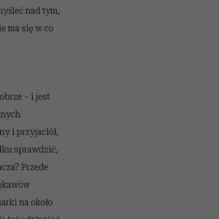
myśleć nad tym,
ie ma się w co
brze – i jest
lnych
y i przyjaciół,
dku sprawdzić,
acza? Przede
rękawów
arki na około