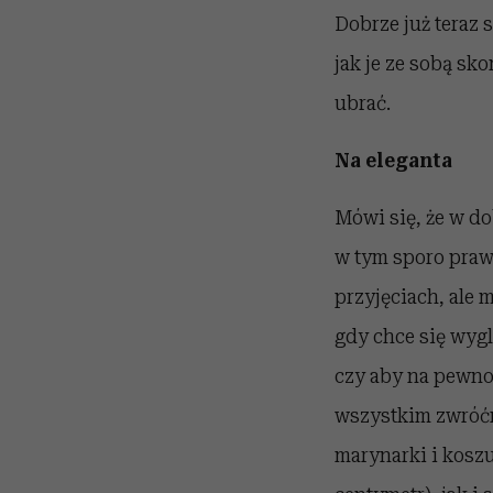
Dobrze już teraz 
jak je ze sobą sk
ubrać.
Na eleganta
Mówi się, że w do
w tym sporo praw
przyjęciach, ale 
gdy chce się wyg
czy aby na pewno 
wszystkim zwróćm
marynarki i kosz