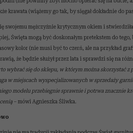
 spodni (nie powinny zbyt mocno opierać się na bucie, al
akże krawata (wiążemy go tak, by sięgał dokładnie do pa
 się swojemu mężczyźnie krytycznym okiem i stwierdziłaś
epiej, Święta mogą być doskonałym pretekstem do tego,
owy kolor (nie musi być to czerń, ale na przykład grafi
rawią, że będzie służył przez lata i sprawdzi się na różn
to wybrać się do sklepu, w którym można skorzystać z 
uga w miejscach wyspecjalizowanych w sprzedaży garnit
ego modelu przebiegnie sprawnie i potrwa znacznie kr
cenią
– mówi Agnieszka Śliwka.
owo
dzinie nie ma tradycji zakładania podczas Świąt garnitu