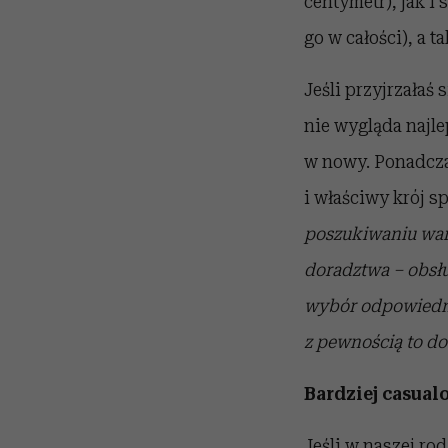
centymetr), jak i
go w całości), a t
Jeśli przyjrzałaś
nie wygląda najl
w nowy. Ponadczas
i właściwy krój sp
poszukiwaniu war
doradztwa – obsł
wybór odpowiedni
z pewnością to do
Bardziej casual
Jeśli w naszej ro