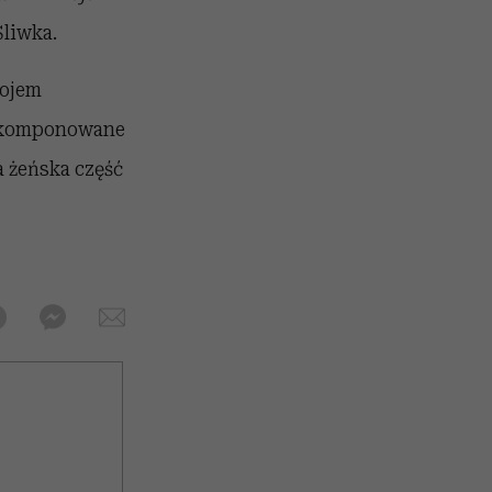
liwka.
rojem
e skomponowane
a żeńska część