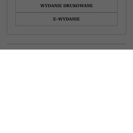
WYDANIE DRUKOWANE
E-WYDANIE
5 rzeczy, które
61-letnia modelka
powinna mieć w szafie
Paulina Porizkova
każda kobieta po 50-
wzięła ślub w szarej