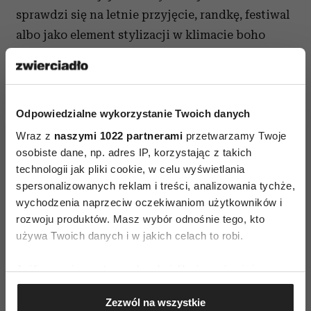
sprawdzi się na letnie przyjęcie, randkę, festiwal
albo jako element stylizacji w klimacie boho
z mocniejszymi butami.
Odpowiedzialne wykorzystanie Twoich danych
Wraz z
naszymi 1022 partnerami
przetwarzamy Twoje
osobiste dane, np. adres IP, korzystając z takich
technologii jak pliki cookie, w celu wyświetlania
spersonalizowanych reklam i treści, analizowania tychże,
wychodzenia naprzeciw oczekiwaniom użytkowników i
rozwoju produktów. Masz wybór odnośnie tego, kto
używa Twoich danych i w jakich celach to robi.
Jeśli wyrazisz na to zgodę, chcielibyśmy również:
Gromadzić dane dotyczące Twojej lokalizacji
Zezwól na wszystkie
geograficznej z dokładnością nawet do kilku metrów