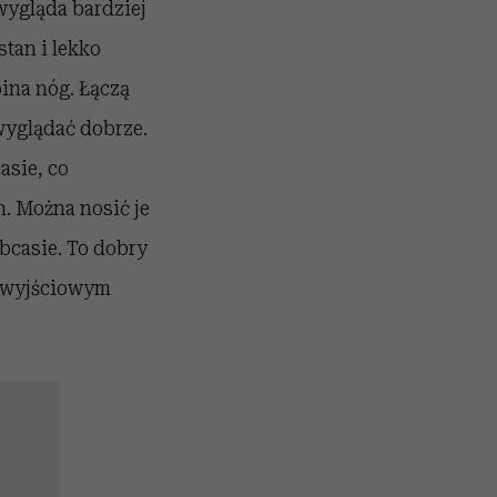
wygląda bardziej
tan i lekko
ina nóg. Łączą
wyglądać dobrze.
asie, co
h. Można nosić je
bcasie. To dobry
j wyjściowym