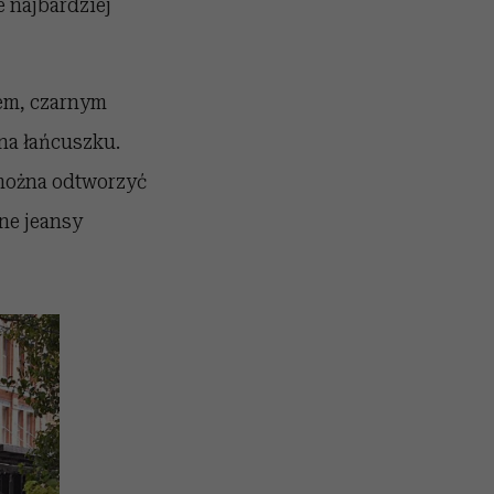
e najbardziej
wem, czarnym
na łańcuszku.
ą można odtworzyć
ne jeansy