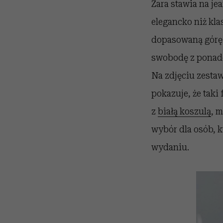
Zara stawia na je
elegancko niż kla
dopasowaną górę, 
swobodę z ponadc
Na zdjęciu zestaw
pokazuje, że taki 
z
białą koszulą
, 
wybór dla osób, k
wydaniu.