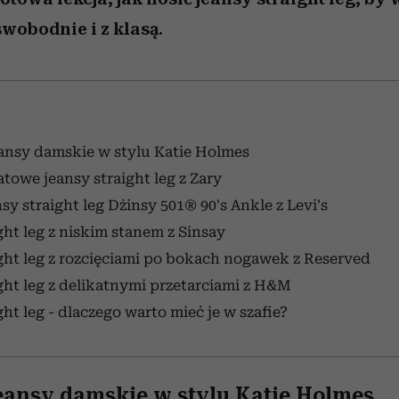
wobodnie i z klasą.
ansy damskie w stylu Katie Holmes
owe jeansy straight leg z Zary
sy straight leg Dżinsy 501® 90's Ankle z Levi's
ght leg z niskim stanem z Sinsay
ght leg z rozcięciami po bokach nogawek z Reserved
ght leg z delikatnymi przetarciami z H&M
ht leg - dlaczego warto mieć je w szafie?
eansy damskie w stylu Katie Holmes