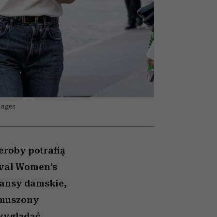
winę
najtrudniejszą próbę
mages
eroby potrafią
ival Women’s
eansy damskie,
wymuszony
 wyglądać