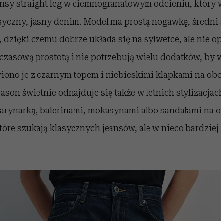
ansy straight leg w ciemnogranatowym odcieniu, który 
syczny, jasny denim. Model ma prostą nogawkę, średni s
dzięki czemu dobrze układa się na sylwetce, ale nie op
zasową prostotą i nie potrzebują wielu dodatków, by 
iono je z czarnym topem i niebieskimi klapkami na obc
fason świetnie odnajduje się także w letnich stylizacjac
marynarką, balerinami, mokasynami albo sandałami na o
tóre szukają klasycznych jeansów, ale w nieco bardzie