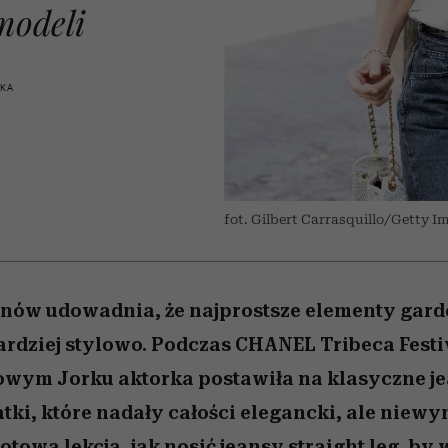
 5,
w
Raport Lyst ujawnił
Miller s. 5, odc. 6]
tysiące widzów
skuteczne
pamięć
uruchamia całą la
granicę
modeli
xie
najbardziej pożądane
podejrzeń
ubrania i marki sezonu
SKA
fot. Gilbert Carrasquillo/Getty I
nów udowadnia, że najprostsze elementy gard
rdziej stylowo. Podczas CHANEL Tribeca Fest
wym Jorku aktorka postawiła na klasyczne j
datki, które nadały całości elegancki, ale nie
otowa lekcja, jak nosić jeansy straight leg, by