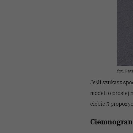
fot. Pa
Jeśli szukasz spo
modeli o prostej 
ciebie 5 propozyc
Ciemnograna