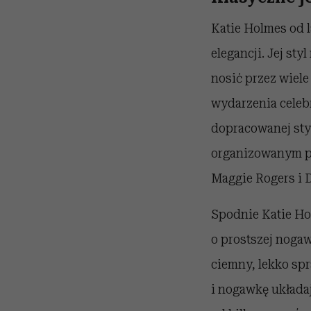
Katie Holmes od l
elegancji. Jej sty
nosić przez wiel
wydarzenia celebr
dopracowanej styl
organizowanym pr
Maggie Rogers i 
Spodnie Katie Hol
o prostszej nogaw
ciemny, lekko sp
i nogawkę układaj