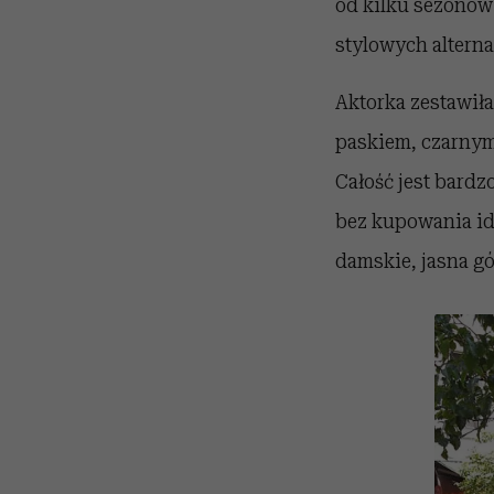
od kilku sezonów 
stylowych alterna
Aktorka zestawiła
paskiem, czarnymi
Całość jest bardzo
bez kupowania id
damskie, jasna gó