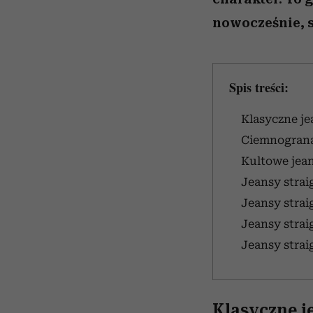
nowocześnie, s
Spis treści:
Klasyczne je
Ciemnogranat
Kultowe jean
Jeansy strai
Jeansy strai
Jeansy strai
Jeansy straig
Klasyczne j