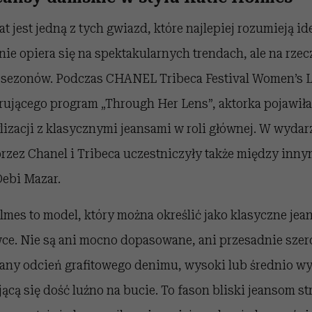
at jest jedną z tych gwiazd, które najlepiej rozumieją i
l nie opiera się na spektakularnych trendach, ale na rze
e sezonów. Podczas CHANEL Tribeca Festival Women’s 
ującego program „Through Her Lens”, aktorka pojawiła s
izacji z klasycznymi jeansami w roli głównej. W wydar
zez Chanel i Tribeca uczestniczyły także między inn
Debi Mazar.
mes to model, który można określić jako klasyczne je
ce. Nie są ani mocno dopasowane, ani przesadnie szer
rany odcień grafitowego denimu, wysoki lub średnio wy
ącą się dość luźno na bucie. To fason bliski jeansom str