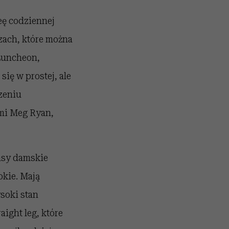
deę codziennej
czach, które można
Luncheon,
ię w prostej, ale
zeniu
ymi Meg Ryan,
ansy damskie
okie. Mają
soki stan
aight leg, które