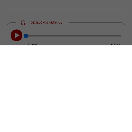
ODSŁUCHAJ ARTYKUŁ
00:00
06:15
Kobieta może być ubrana od stóp do głów
w drogie rzeczy od projektantów, a mimo
to wyglądać ostentacyjnie i „tanio”. Bo
żadne pieniądze nie są w stanie dodać
człowiekowi klasy, jeśli nie potrafi
zadbać o absolutną podstawę: uprzejmość