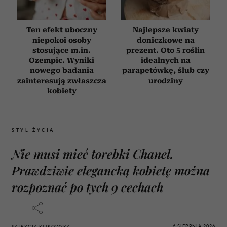
Ten efekt uboczny
Najlepsze kwiaty
niepokoi osoby
doniczkowe na
stosujące m.in.
prezent. Oto 5 roślin
Ozempic. Wyniki
idealnych na
nowego badania
parapetówkę, ślub czy
zainteresują zwłaszcza
urodziny
kobiety
STYL ŻYCIA
Nie musi mieć torebki Chanel.
Prawdziwie elegancką kobietę można
rozpoznać po tych 9 cechach
6 SIERPNIA 2026
PATRYCJA KLIKOWSKA