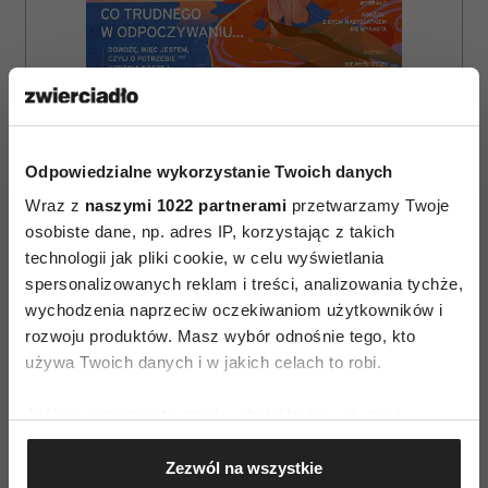
Odpowiedzialne wykorzystanie Twoich danych
Wraz z
naszymi 1022 partnerami
przetwarzamy Twoje
osobiste dane, np. adres IP, korzystając z takich
technologii jak pliki cookie, w celu wyświetlania
spersonalizowanych reklam i treści, analizowania tychże,
ZAMÓW
wychodzenia naprzeciw oczekiwaniom użytkowników i
rozwoju produktów. Masz wybór odnośnie tego, kto
WYDANIE DRUKOWANE
używa Twoich danych i w jakich celach to robi.
E-WYDANIE
Jeśli wyrazisz na to zgodę, chcielibyśmy również:
Gromadzić dane dotyczące Twojej lokalizacji
Zezwól na wszystkie
geograficznej z dokładnością nawet do kilku metrów