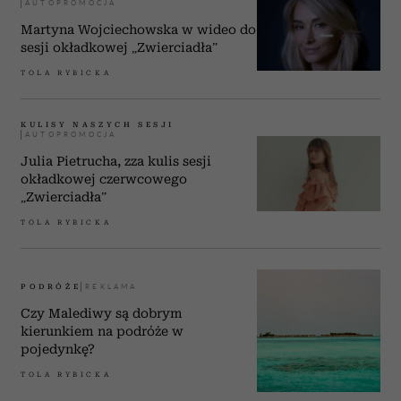
Martyna Wojciechowska w wideo do
sesji okładkowej „Zwierciadła”
TOLA RYBICKA
KULISY NASZYCH SESJI
Julia Pietrucha, zza kulis sesji
okładkowej czerwcowego
„Zwierciadła”
TOLA RYBICKA
PODRÓŻE
Czy Malediwy są dobrym
kierunkiem na podróże w
pojedynkę?
TOLA RYBICKA