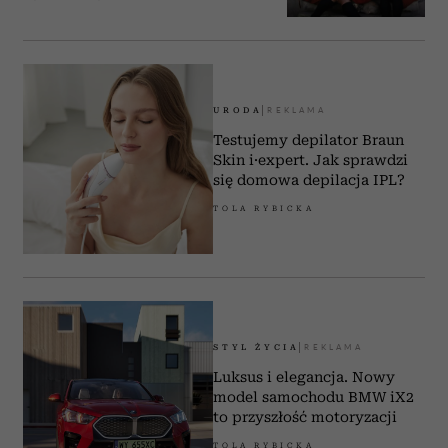
społecznościowym, reklamowym i analitycznym.
Partnerzy mogą połączyć te informacje z innymi danymi
otrzymanymi od Ciebie lub uzyskanymi podczas
korzystania z ich usług.
URODA
Testujemy depilator Braun
Skin i·expert. Jak sprawdzi
się domowa depilacja IPL?
TOLA RYBICKA
STYL ŻYCIA
Luksus i elegancja. Nowy
model samochodu BMW iX2
to przyszłość motoryzacji
TOLA RYBICKA