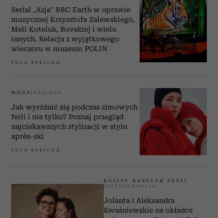
Serial „Azja” BBC Earth w oprawie
muzycznej Krzysztofa Zalewskiego,
Meli Koteluk, Bovskiej i wielu
innych. Relacja z wyjątkowego
wieczoru w muzeum POLIN
TOLA RYBICKA
MODA
Jak wyróżnić się podczas zimowych
ferii i nie tylko? Poznaj przegląd
najciekawszych stylizacji w stylu
après-ski
TOLA RYBICKA
KULISY NASZYCH SESJI
Jolanta i Aleksandra
Kwaśniewskie na okładce