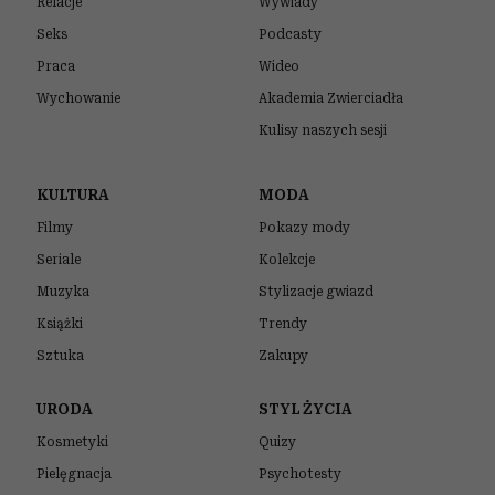
Relacje
Wywiady
Seks
Podcasty
Praca
Wideo
Wychowanie
Akademia Zwierciadła
Kulisy naszych sesji
KULTURA
MODA
Filmy
Pokazy mody
Seriale
Kolekcje
Muzyka
Stylizacje gwiazd
Książki
Trendy
Sztuka
Zakupy
URODA
STYL ŻYCIA
Kosmetyki
Quizy
Pielęgnacja
Psychotesty