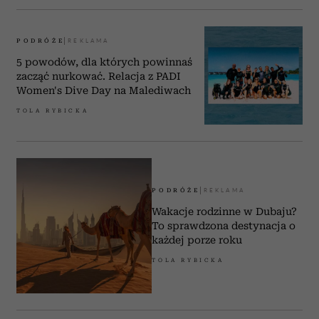
PODRÓŻE
5 powodów, dla których powinnaś
zacząć nurkować. Relacja z PADI
Women's Dive Day na Malediwach
TOLA RYBICKA
PODRÓŻE
Wakacje rodzinne w Dubaju?
To sprawdzona destynacja o
każdej porze roku
TOLA RYBICKA