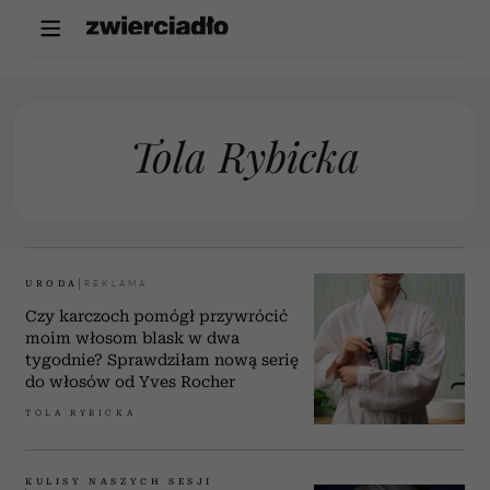
Tola Rybicka
URODA
Czy karczoch pomógł przywrócić
moim włosom blask w dwa
tygodnie? Sprawdziłam nową serię
do włosów od Yves Rocher
TOLA RYBICKA
KULISY NASZYCH SESJI