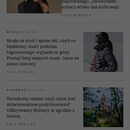
najnowszego „Zwierciadła” –
zobacz wideo zza kulis sesji
TOLA RYBICKA
MODA
Moda na stok i après-ski, czyli co
będziemy nosić podczas
tegorocznego wyjazdu w góry.
Poznaj listę naszych must- have na
sezon zimowy
TOLA RYBICKA
PODRÓŻE
Świadomy relaks: czyli czym jest
zrównoważone podróżowanie?
Odkrywamy Niemcy w zgodzie z
naturą
TOLA RYBICKA