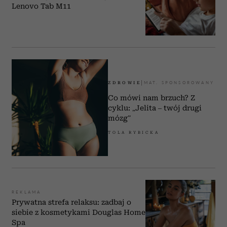
Lenovo Tab M11
ZDROWIE
Co mówi nam brzuch? Z
cyklu: „Jelita – twój drugi
mózg”
TOLA RYBICKA
REKLAMA
Prywatna strefa relaksu: zadbaj o
siebie z kosmetykami Douglas Home
Spa