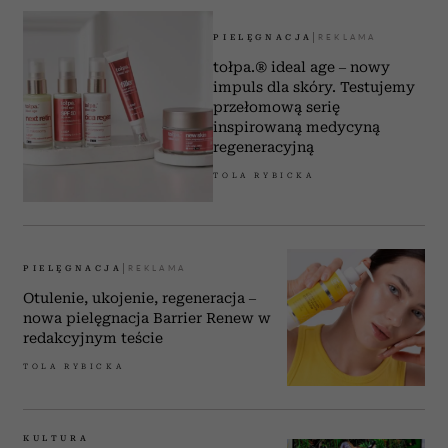
PIELĘGNACJA
tołpa.® ideal age – nowy
impuls dla skóry. Testujemy
przełomową serię
inspirowaną medycyną
regeneracyjną
TOLA RYBICKA
PIELĘGNACJA
Otulenie, ukojenie, regeneracja –
nowa pielęgnacja Barrier Renew w
redakcyjnym teście
TOLA RYBICKA
KULTURA