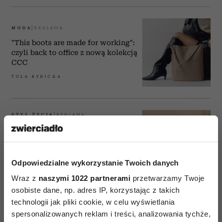
MODA
"This boots are made for working":
czyli back to office z nową kolekcją
CCC
TOLA RYBICKA
STYL ŻYCIA
Najbardziej stylowy projektor na
rynku. Kompaktowy model LG
CineBeam Q 4K sprawi, że twój dom
zamieni się w kino
Odpowiedzialne wykorzystanie Twoich danych
TOLA RYBICKA
Wraz z
naszymi 1022 partnerami
przetwarzamy Twoje
osobiste dane, np. adres IP, korzystając z takich
technologii jak pliki cookie, w celu wyświetlania
STYL ŻYCIA
spersonalizowanych reklam i treści, analizowania tychże,
Nasz ulubiony model składanej