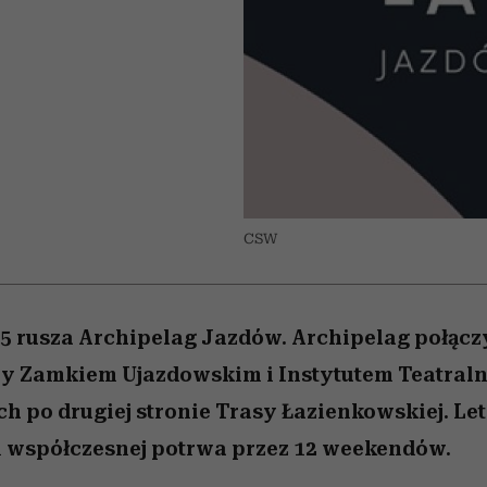
nice
edź
 5,
Wiemy, gdzie go kupić
zaskakujący faworyt
Miller s. 5, odc. 6]
sezon jesień–zima 2
CSW
5 rusza Archipelag Jazdów. Archipelag połącz
y Zamkiem Ujazdowskim i Instytutem Teatral
h po drugiej stronie Trasy Łazienkowskiej. Let
i współczesnej potrwa przez 12 weekendów.