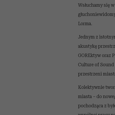
Wsłuchamy się w r
głuchoniewidomyc
Lorma.
Jednym z istotny
akustykę przestr
GOREktyw oraz Pr
Culture of Sound
przestrzeni miast
Kolektywnie twor
miasta – do noweg
pochodząca z był
wspólnej pracy na