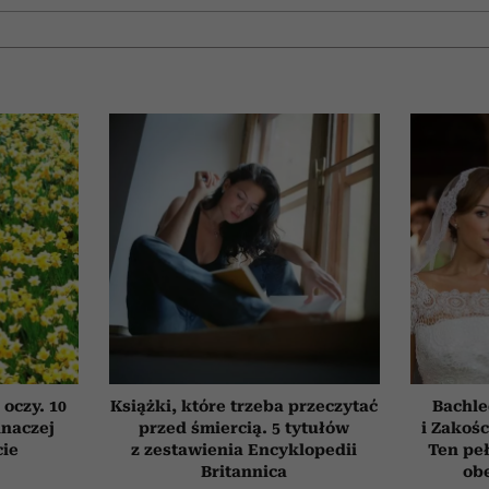
 oczy. 10
Książki, które trzeba przeczytać
Bachle
inaczej
przed śmiercią. 5 tytułów
i Zakośc
cie
z zestawienia Encyklopedii
Ten peł
Britannica
obe