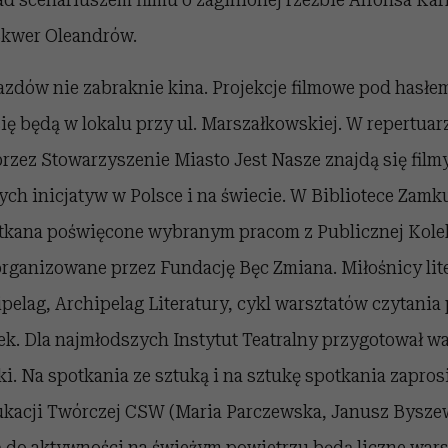
Skwer Oleandrów.
zdów nie zabraknie kina. Projekcje filmowe pod hasłem
ię będą w lokalu przy ul. Marszałkowskiej. W repertuar
zez Stowarzyszenie Miasto Jest Nasze znajdą się filmy
ych inicjatyw w Polsce i na świecie. W Bibliotece Zam
kana poświęcone wybranym pracom z Publicznej Kolekc
ganizowane przez Fundację Bęc Zmiana. Miłośnicy lite
pelag, Archipelag Literatury, cykl warsztatów czytan
ek. Dla najmłodszych Instytut Teatralny przygotował wa
nki. Na spotkania ze sztuką i na sztukę spotkania zapro
kacji Twórczej CSW (Maria Parczewska, Janusz Bysze
ą do aktywności na świeżym powietrzu będą liczne war