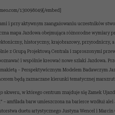
vimeo.com/130098049[/embed]
tami i przy aktywnym zaangażowaniu uczestników stwo
eczna mapa Jazdowa obejmująca różnorodne wymiary pr
ektoniczny, historyczny, krajobrazowy, przyrodniczy, 
nie z Grupą Projektową Centrala i zaproszonymi prz
poznawać i wspólnie kreować nowe szlaki Jazdowa. P
z makietą – Perspektywicznym Modelem Badawczym Jaz
cerem będą zaznaczane kierunki tematycznej marszrut
go skweru, w którego centrum znajduje się Zamek Ujaz
” – amfilada barw umieszczona na barierce wzdłuż alei 
torstwa duetu artystycznego Justyna Wencel i Marcin