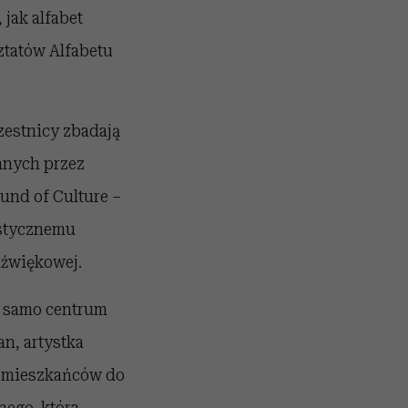
jak alfabet
tatów Alfabetu
zestnicy zbadają
anych przez
und of Culture –
ustycznemu
dźwiękowej.
w samo centrum
n, artystka
i mieszkańców do
nego, która