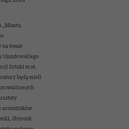
 „Miasto,
ze
 na temat
ku Ujazdowskiego
ji Sztuki m.st.
ratury będą mieli
ia prowadzonych
rsztaty
si uczestników
wski, Zbyszek
sztaty ruchowe