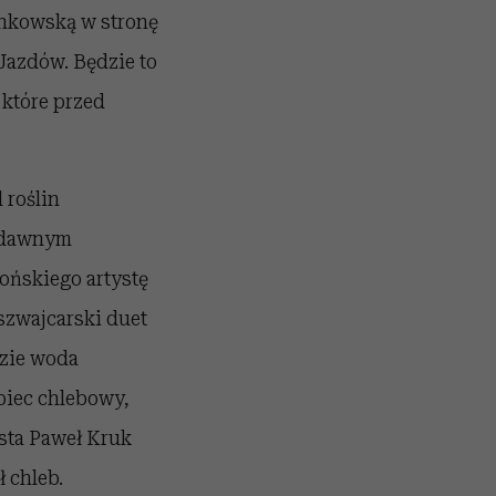
enkowską w stronę
Jazdów. Będzie to
 które przed
 roślin
, dawnym
ońskiego artystę
szwajcarski duet
dzie woda
piec chlebowy,
ysta Paweł Kruk
 chleb.