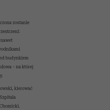
rzona zostanie
zestrzeni:
a nawet
ewodnikami
rzed budynkiem
dowa – na której
y.
dowski, kierować
Szpitala
 Chomicki.