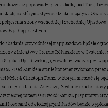
erunkowskaz poprowadzi przez kładkę nad Trasą Łazi
ńskich, na którym aktywnie działa inicjatywa Otwarty 
 połączenia strony wschodniej i zachodniej Ujazdowa,
owiły jedną przestrzeń.
do zbadania przyrodniczej mapy Jazdowa będzie ogród
orzony z inicjatywy Gregora Różańskiego w Cysternie
 Szpitala Ujazdowskiego, zrewitalizowanym przez jap
atę. Przed Zamkiem stanie kontener wykonany przez 
hael Meier & Christoph Franz, w którym mieszać się bę
nych ujęć na terenie Warszawy. Zostanie uruchomiony 
 w zielonej przestrzeni wokół Zamku, przy którym art
ami i osobami odwiedzającymi Jazdów będzie wypiekał