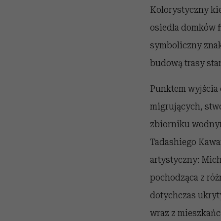
Kolorystyczny ki
osiedla domków fi
symboliczny znak
budową trasy stan
Punktem wyjścia 
migrujących, stw
zbiorniku wodnym
Tadashiego Kawam
artystyczny: Mic
pochodząca z róż
dotychczas ukryty
wraz z mieszkańc