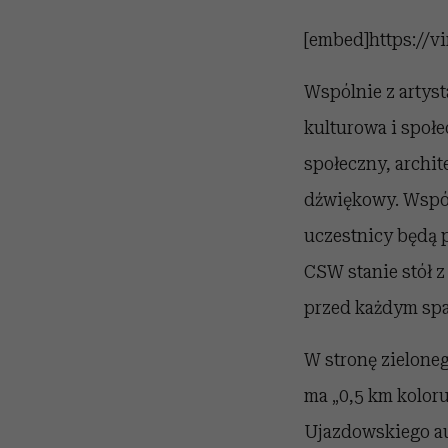
[embed]https://
Wspólnie z artys
kulturowa i społ
społeczny, archit
dźwiękowy. Wspól
uczestnicy będą 
CSW stanie stół 
przed każdym spa
W stronę zielone
ma „0,5 km koloru
Ujazdowskiego au