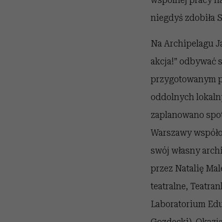
niegdyś zdobiła 
Na Archipelagu Ja
akcja!” odbywać s
przygotowanym pr
oddolnych lokaln
zaplanowano spot
Warszawy współor
swój własny archi
przez Natalię Mal
teatralne, Teatra
Laboratorium Edu
Gozdecki). Okazj