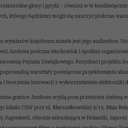
óżnorodne głosy i języki – również w te bezdźwięczne, 
h, którego będziemy mogli się nauczyć podczas warsz
m wymiarów krajobrazu miasta jest jego audiosfera. Uc
zeni Jazdowa podczas słuchowisk i spotkań organizow
acownię Pejzażu Dźwiękowego. Rezydenci projektu So
 poprowadzą warsztaty poświęcone projektowaniu ak
a i tworzeniu innowacji z wykorzystaniem elektroniki 
zone granice Jazdowa wyjdą poza przestrzeń zieloną 
o lokalu CSW przy ul. Marszałkowskiej 9/15. Maja Beka
ej Jugosławii, obecnie mieszkająca w Holandii, zapros
d scenariuszem filmu o zaginionej rzeźbie Alfonsa Kar