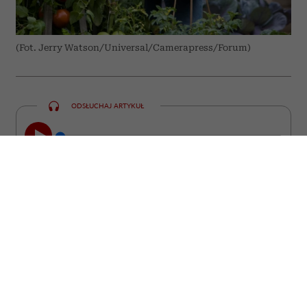
(Fot. Jerry Watson/Universal/Camerapress/Forum)
ODSŁUCHAJ ARTYKUŁ
00:00
10:31
Niektóre z nich straciły miłość, inne
pracę, poczucie sensu albo wiarę w
siebie. Wszystkie stanęły jednak przed
pytaniem, które prędzej czy później