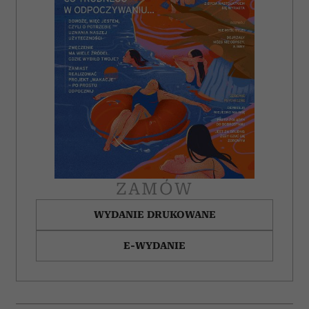
Wykorzystujemy pliki cookie do spersonalizowania treści
i reklam, aby oferować funkcje społecznościowe i
analizować ruch w naszej witrynie. Informacje o tym, jak
korzystasz z naszej witryny, udostępniamy partnerom
społecznościowym, reklamowym i analitycznym.
Partnerzy mogą połączyć te informacje z innymi danymi
otrzymanymi od Ciebie lub uzyskanymi podczas
korzystania z ich usług.
ZAMÓW
WYDANIE DRUKOWANE
E-WYDANIE