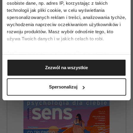
osobiste dane, np. adres IP, korzystając z takich
edycji MasterChef Junior, do której nagrania
technologii jak pliki cookie, w celu wyświetlania
ruszają już w grudniu, a w której po raz drugi
spersonalizowanych reklam i treści, analizowania tychże,
również sponsorem nagród będzie marka Bosch.
wychodzenia naprzeciw oczekiwaniom użytkowników i
rozwoju produktów. Masz wybór odnośnie tego, kto
Zobacz również:
roboty kuchenne sklep
używa Twoich danych i w jakich celach to robi.
internetowy
Jeśli wyrazisz na to zgodę, chcielibyśmy również:
Gromadzić dane dotyczące Twojej lokalizacji
Zezwól na wszystkie
geograficznej z dokładnością nawet do kilku metrów
Identyfikować Twoje urządzenie, aktywnie
analizując charakteryzującego je zbiory danych
Spersonalizuj
(fingerprinting, czyli wirtualny odcisk palca)
AUTOPROMOCJA
Dowiedz się więcej odnośnie tego, jak Twoje osobiste
dane są przetwarzane oraz ustaw własne preferencje w
sekcji szczegółów
. W Deklaracji plików cookie możesz
zmienić lub wycofać swoją zgodę w dowolnej chwili.