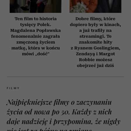
Ten film to historia
Dobre filmy, które
tysięcy Polek.
dopiero były w kinach,
Magdalena Popławska
a już trafiły na
fenomenalnie zagrała
streamingi. Te
zmęczoną życiem
znakomite hity
matkę, która w końcu
z Ryanem Goslingiem,
mówi „dość”
Zendayą i Margot
Robbie możesz
obejrzeć już dziś
FILMY
Najpiękniejsze filmy o zaczynaniu
życia od nowa po 50. Każdy z nich
daje nadzieję i przypomina, że nigdy
nie jest za późno na zmianę