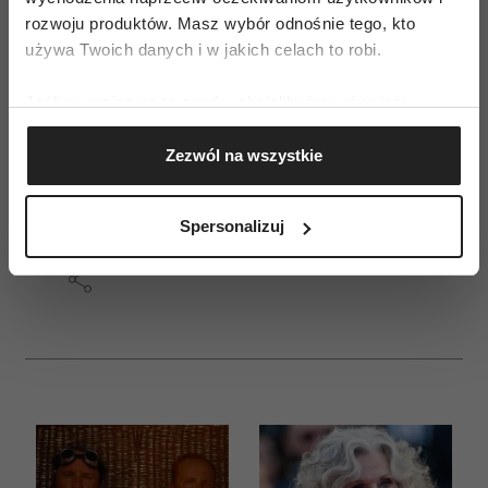
rozwoju produktów. Masz wybór odnośnie tego, kto
Zupy moc
używa Twoich danych i w jakich celach to robi.
MONIKA MROZOWSKA
Jeśli wyrazisz na to zgodę, chcielibyśmy również:
Gromadzić dane dotyczące Twojej lokalizacji
ZOBACZ OFERTĘ PROMOCYJNĄ
Zezwól na wszystkie
geograficznej z dokładnością nawet do kilku metrów
Identyfikować Twoje urządzenie, aktywnie
analizując charakteryzującego je zbiory danych
Spersonalizuj
(fingerprinting, czyli wirtualny odcisk palca)
Dowiedz się więcej odnośnie tego, jak Twoje osobiste
dane są przetwarzane oraz ustaw własne preferencje w
sekcji szczegółów
. W Deklaracji plików cookie możesz
zmienić lub wycofać swoją zgodę w dowolnej chwili.
Wykorzystujemy pliki cookie do spersonalizowania treści
i reklam, aby oferować funkcje społecznościowe i
analizować ruch w naszej witrynie. Informacje o tym, jak
korzystasz z naszej witryny, udostępniamy partnerom