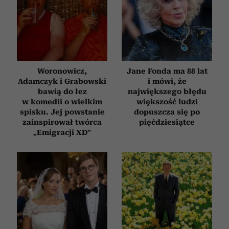
społecznościowym, reklamowym i analitycznym.
Partnerzy mogą połączyć te informacje z innymi danymi
otrzymanymi od Ciebie lub uzyskanymi podczas
korzystania z ich usług.
Woronowicz,
Jane Fonda ma 88 lat
Adamczyk i Grabowski
i mówi, że
bawią do łez
największego błędu
w komedii o wielkim
większość ludzi
spisku. Jej powstanie
dopuszcza się po
zainspirował twórca
pięćdziesiątce
„Emigracji XD”