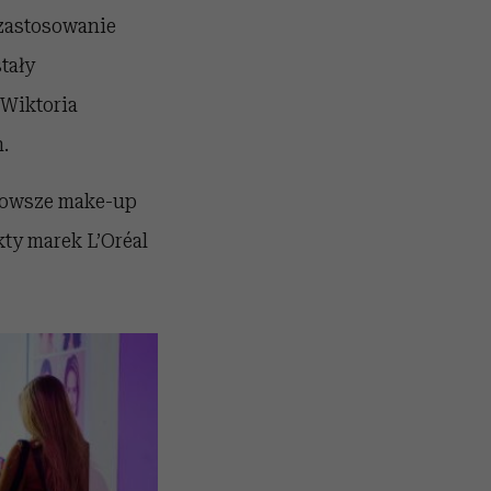
 zastosowanie
tały
Wiktoria
.
jnowsze make-up
ty marek L’Oréal