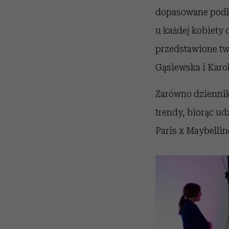
dopasowane podkł
u każdej kobiety
przedstawione twa
Gąsiewska i Karol
Zarówno dziennik
trendy, biorąc u
Paris x Maybelli