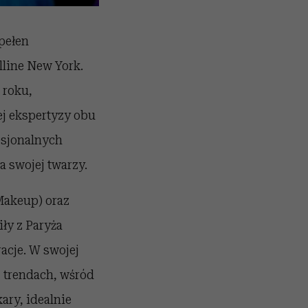
pełen
line New York.
 roku,
j ekspertyzy obu
esjonalnych
 swojej twarzy.
Makeup) oraz
ły z Paryża
acje. W swojej
 trendach, wśród
ary, idealnie