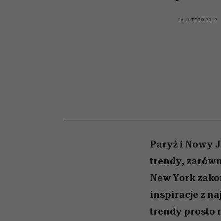
kawę z Kasią Miller”, s.
artystkę
girls”
odc. 7]
26 LUTEGO 2019
Paryż i Nowy Jo
trendy, zarówn
New York zako
inspiracje z n
trendy prosto n