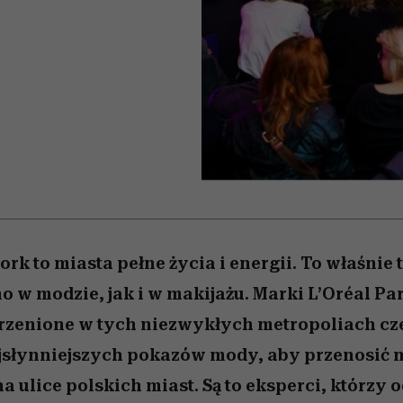
 5,
zupełny brak ogłady
wśród najchętniej
Miller s. 5, odc. 6]
Raport Lyst ujaw
pierwszy zwiast
oglądanych na Netflixie
najbardziej pożąd
ubrania i marki se
rk to miasta pełne życia i energii. To właśnie 
o w modzie, jak i w makijażu. Marki L’Oréal Par
rzenione w tych niezwykłych metropoliach cz
ajsłynniejszych pokazów mody, aby przenosić
a ulice polskich miast. Są to eksperci, którzy o