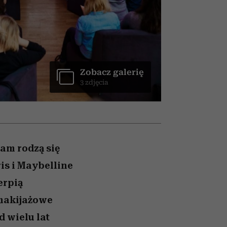
nił
un
skutki dla związku i dla
ane
partnerki
zonu
Zobacz galerię
3 zdjęcia
tam rodzą się
is i Maybelline
erpią
 makijażowe
d wielu lat