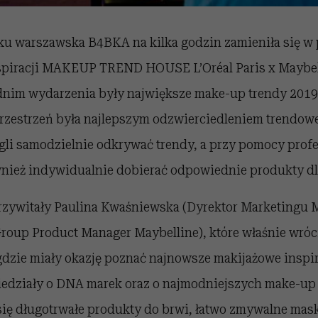
oku warszawska B4BKA na kilka godzin zamieniła się w 
spiracji MAKEUP TREND HOUSE L’Oréal Paris x Maybel
im wydarzenia były największe make-up trendy 2019
rzestrzeń była najlepszym odzwierciedleniem trendowe
gli samodzielnie odkrywać trendy, a przy pomocy prof
nież indywidualnie dobierać odpowiednie produkty dla
 przywitały Paulina Kwaśniewska (Dyrektor Marketingu 
roup Product Manager Maybelline), które właśnie wróci
gdzie miały okazję poznać najnowsze makijażowe inspir
iedziały o DNA marek oraz o najmodniejszych make-up
się długotrwałe produkty do brwi, łatwo zmywalne mask