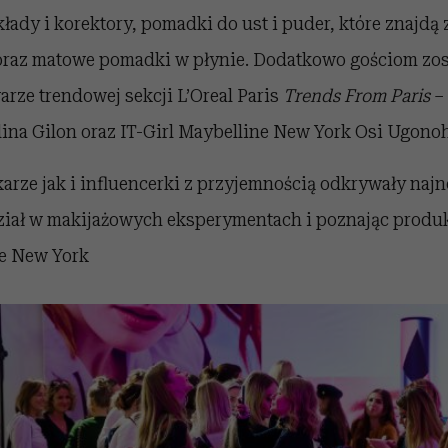
ady i korektory, pomadki do ust i puder, które znajdą
 oraz matowe pomadki w płynie. Dodatkowo gościom zos
rze trendowej sekcji L’Oreal Paris
Trends From Paris
– 
ina Gilon oraz IT-Girl Maybelline New York Osi Ugonoh
arze jak i influencerki z przyjemnością odkrywały na
dział w makijażowych eksperymentach i poznając produk
ne New York