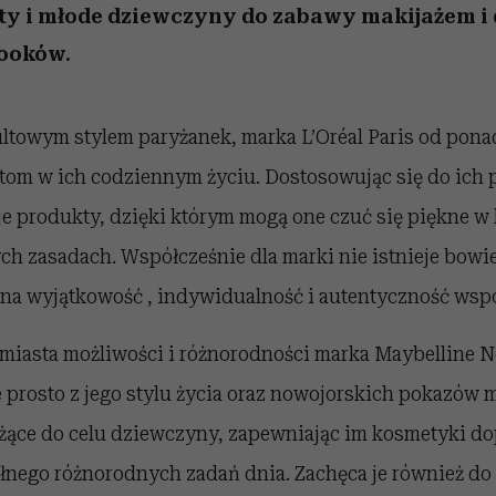
ety i młode dziewczyny do zabawy makijażem i
ooków.
ltowym stylem paryżanek, marka L’Oréal Paris od ponad
tom w ich codziennym życiu. Dostosowując się do ich 
e produkty, dzięki którym mogą one czuć się piękne w k
ch zasadach. Współcześnie dla marki nie istnieje bow
ona wyjątkowość , indywidualność i autentyczność wspó
miasta możliwości i różnorodności marka Maybelline 
e prosto z jego stylu życia oraz nowojorskich pokazów
ążące do celu dziewczyny, zapewniając im kosmetyki d
łnego różnorodnych zadań dnia. Zachęca je również d