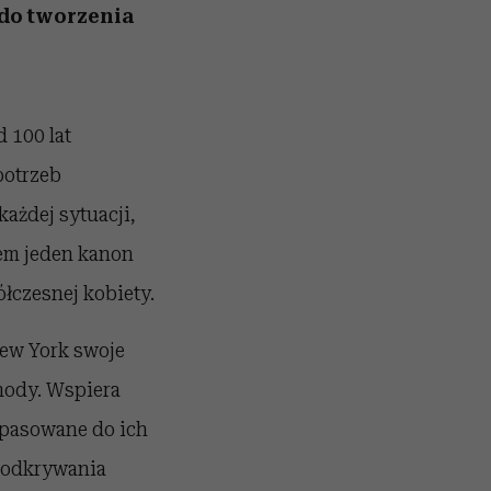
 do tworzenia
 100 lat
potrzeb
ażdej sytuacji,
iem jeden kanon
łczesnej kobiety.
New York swoje
 mody. Wspiera
opasowane do ich
o odkrywania