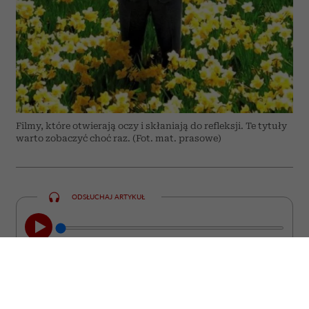
Filmy, które otwierają oczy i skłaniają do refleksji. Te tytuły
warto zobaczyć choć raz. (Fot. mat. prasowe)
ODSŁUCHAJ ARTYKUŁ
00:00
08:44