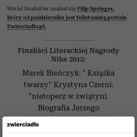
Wśród finalistów znalazł się
Filip Springer,
który od października jest felietonistą portalu
Zwierciadlo.pl.
Finaliści Literackiej Nagrody
Nike 2012:
Marek Bieńczyk: " Książka
twarzy" Krystyna Czerni:
"nietoperz w świątyni.
Biografia Jerzego
Nowosielskiego" Andrzej
Franaszek: " Miłosz. Biografia"