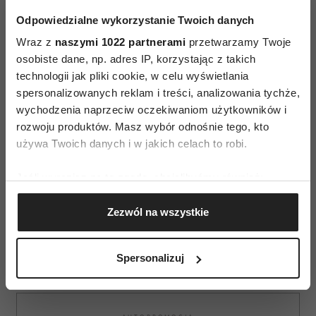
Filip Springer: " Miedzianka.
Odpowiedzialne wykorzystanie Twoich danych
Historia znikania"
Małgorzata
Wraz z
naszymi 1022 partnerami
przetwarzamy Twoje
osobiste dane, np. adres IP, korzystając z takich
Szejnert: " Dom żółwia.
technologii jak pliki cookie, w celu wyświetlania
Zanzibar" Eugeniusz
spersonalizowanych reklam i treści, analizowania tychże,
wychodzenia naprzeciw oczekiwaniom użytkowników i
Tkaczyszyn-Dycki : " Imię i
rozwoju produktów. Masz wybór odnośnie tego, kto
znamię" Magdalena Tulli: "
używa Twoich danych i w jakich celach to robi.
Włoskie szpilki
Jeśli wyrazisz na to zgodę, chcielibyśmy również:
Gromadzić dane dotyczące Twojej lokalizacji
Zezwól na wszystkie
geograficznej z dokładnością nawet do kilku metrów
Identyfikować Twoje urządzenie, aktywnie
analizując charakteryzującego je zbiory danych
Spersonalizuj
(fingerprinting, czyli wirtualny odcisk palca)
Dowiedz się więcej odnośnie tego, jak Twoje osobiste
dane są przetwarzane oraz ustaw własne preferencje w