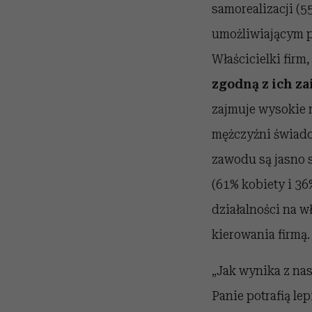
samorealizacji (
umożliwiającym p
Właścicielki fir
zgodną z ich z
zajmuje wysokie m
mężczyźni świad
zawodu są jasno
(61% kobiety i 36
działalności na w
kierowania firmą.
„Jak wynika z na
Panie potrafią le