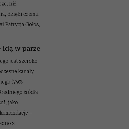
ze, niż
ia, dzięki czemu
i Patrycja Gołos,
 idą w parze
go jest szeroko
oczesne kanały
rnego (79%
ośredniego źródła
ni, jako
rekomendacje –
edno z