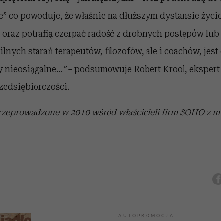
e” co powoduje, że właśnie na dłuższym dystansie życi
i oraz potrafią czerpać radość z drobnych postępów lub
lnych starań terapeutów, filozofów, ale i coachów, jest 
y nieosiągalne…
”
– podsumowuje Robert Krool, ekspert
zedsiębiorczości.
przeprowadzone w 2010 wśród właścicieli firm SOHO z m
AUTOPROMOCJA