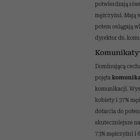
potwierdzają równ
mężczyźni. Mają 
potem osiągają wi
dyrektor ds. kom
Komunikatyw
Dominującą cechą
pojęta
komunika
komunikacji. Wyso
kobiety i 37% męż
dotarcia do pote
skuteczniejsze na
73% mężczyźni i 6