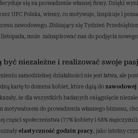
decyduje się na prowadzenie własnej firmy. Dzięki wy
rzez UPC Polska, wiemy, co motywuje, inspiruje i pom
cesu zawodowego. Zbliżający się Tydzień Przedsiębior
4 listopada, może zainspirować nas do podjęcia noweg
 być niezależne i realizować swoje pas
ieniu samodzielnej działalności nie jest łatwa, ale po
dną kartę to domena kobiet, które dążą do
zawodowej 
zały, że dla wszystkich badanych osiągnięcie niezależ
m motywatorem do prowadzenia własnego biznesu, ch
ej części społeczeństwa (77% kobiety i 68% mężczyźni)
 uznały
elastyczność godzin pracy
, jako istotny czy