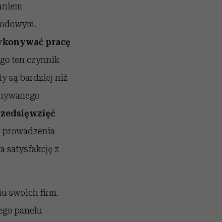
zaniem
awodowym.
konywać pracę
ego ten czynnik
y są bardziej niż
onywanego
rzedsięwzięć
tu prowadzenia
a satysfakcję z
u swoich firm.
zego panelu