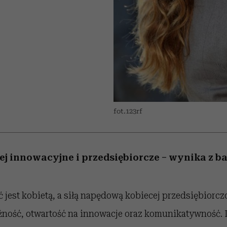
nice
edź
 5,
Wiemy, gdzie go kupić
zaskakujący faworyt
Miller s. 5, odc. 6]
sezon jesień–zima 2
fot.123rf
ej innowacyjne i przedsiębiorcze – wynika z 
 jest kobietą, a siłą napędową kobiecej przedsiębiorczo
leżność, otwartość na innowacje oraz komunikatywność. 