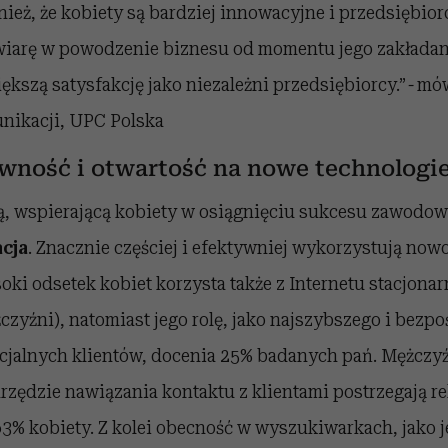
ież, że kobiety są bardziej innowacyjne i przedsiębiorc
wiarę w powodzenie biznesu od momentu jego zakładan
ększą satysfakcję jako niezależni przedsiębiorcy.”
-
mów
unikacji, UPC Polska
ność i otwartość na nowe technologie
, wspierającą kobiety w osiągnięciu sukcesu zawodowe
cja
. Znacznie częściej i efektywniej wykorzystują now
ki odsetek kobiet korzysta także z Internetu stacjona
czyźni), natomiast jego rolę, jako najszybszego i bezp
ncjalnych klientów, docenia 25% badanych pań. Mężczyź
rzędzie nawiązania kontaktu z klientami postrzegają 
3% kobiety. Z kolei obecność w wyszukiwarkach, jako j