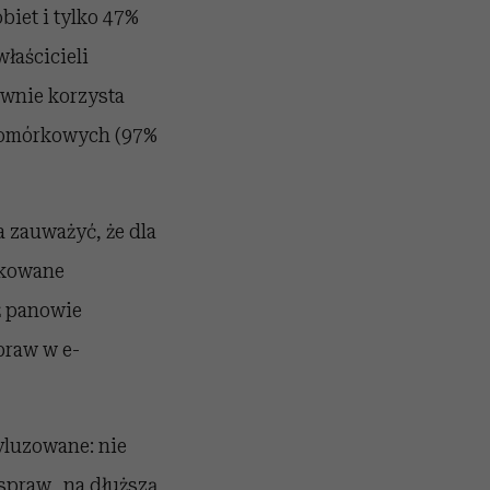
biet i tylko 47%
łaścicieli
ywnie korzysta
 komórkowych (97%
a zauważyć, że dla
ikowane
ż panowie
praw w e-
yluzowane: nie
 spraw „na dłuższą