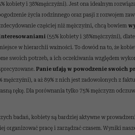
55% kobiety i 38%mężczyźni). Jest ona idealnym rozwią
ogodzenie życia rodzinnego oraz pasji z rozwojem z
m, zdecydowanie częściej niż mężczyźni, chcą bowiem
wy
ainteresowaniami
(55% kobiety i 38%mężczyźni), dlat
iejsce w hierarchii ważności. To dowód na to, że kobiet
ome swoich potrzeb, a ich oczekiwania względem wyk
 sprecyzowane.
P
anie ufają w powodzenie swoich p
% mężczyźni), a aż 89% z nich jest zadowolonych z fak
łasną rękę. Dla porównania tylko 75% mężczyzn odczuw
szych badań, kobiety są bardziej aktywne w prowadzeni
piej organizować pracę i zarządzać czasem. Wyniki nas