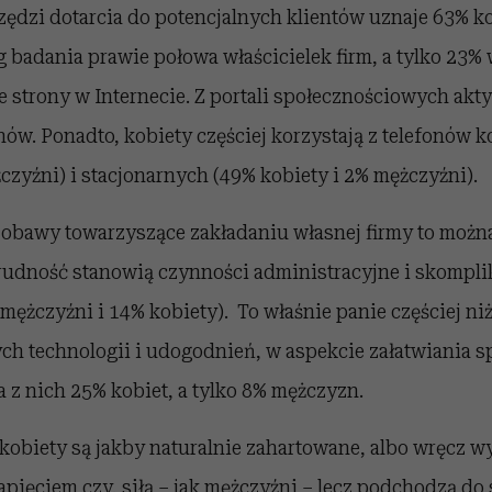
ędzi dotarcia do potencjalnych klientów uznaje 63% ko
badania prawie połowa właścicielek firm, a tylko 23% w
 strony w Internecie. Z portali społecznościowych akt
nów. Ponadto, kobiety częściej korzystają z telefonów
czyźni) i stacjonarnych (49% kobiety i 2% mężczyźni).
o obawy towarzyszące zakładaniu własnej firmy to możn
trudność stanowią czynności administracyjne i skompl
mężczyźni i 14% kobiety). To właśnie panie częściej ni
ch technologii i udogodnień, w aspekcie załatwiania s
 z nich 25% kobiet, a tylko 8% mężczyzn.
kobiety są jakby naturalnie zahartowane, albo wręcz w
napięciem czy, siłą – jak mężczyźni – lecz podchodzą do