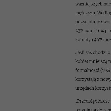
ważniejszych narz
mężczyzn. Według 
pozycjonuje swoje
23% pań i 16% pa
kobiety i 46% męż
Jeśli zaś chodzi 
kobiet mniejszą 
formalności (19% 
korzystają z nowy
urzędach korzysta
„Przedsiębiorcze 
reagują nagle, z 