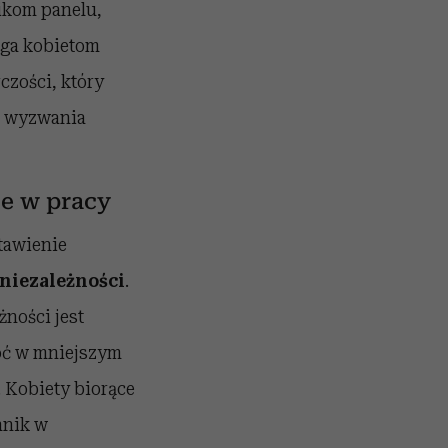
nikom panelu,
aga kobietom
czości, który
o wyzwania
je w pracy
stawienie
niezależności
.
ności jest
oć w mniejszym
. Kobiety biorące
nnik w