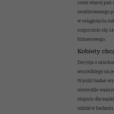
coraz więcej pań 
zrealizowanego p
w osiągnięciu suk
rozpocznie się 1
biznesowego.
Kobiety chcą
Decyzja o uruchom
wszystkiego na je
Wyniki badań wyka
niezwykle ważny
stopniu dla męski
udział w badaniu