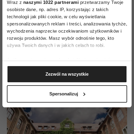
architektoniczny, w którym wyróżnia się m.in.
Wraz z
naszymi 1022 partnerami
przetwarzamy Twoje
Ratusz czy kamienice ormiańskie na rynku. Miasto
osobiste dane, np. adres IP, korzystając z takich
technologii jak pliki cookie, w celu wyświetlania
zostało zaprojektowane przez Bernarda Morando
spersonalizowanych reklam i treści, analizowania tychże,
na zlecenie Jana Zamoyskiego. Zachowany w
wychodzenia naprzeciw oczekiwaniom użytkowników i
znacznej części układ miejski został wpisany na
rozwoju produktów. Masz wybór odnośnie tego, kto
listę UNESCO w 1992 jako przykład zabudowy
używa Twoich danych i w jakich celach to robi.
renesansowej.
Jeśli wyrazisz na to zgodę, chcielibyśmy również:
Gromadzić dane dotyczące Twojej lokalizacji
Średniowieczny zespół miejski
Zezwól na wszystkie
geograficznej z dokładnością nawet do kilku metrów
Torunia
Identyfikować Twoje urządzenie, aktywnie
analizując charakteryzującego je zbiory danych
Spersonalizuj
(fingerprinting, czyli wirtualny odcisk palca)
Dowiedz się więcej odnośnie tego, jak Twoje osobiste
dane są przetwarzane oraz ustaw własne preferencje w
sekcji szczegółów
. W Deklaracji plików cookie możesz
zmienić lub wycofać swoją zgodę w dowolnej chwili.