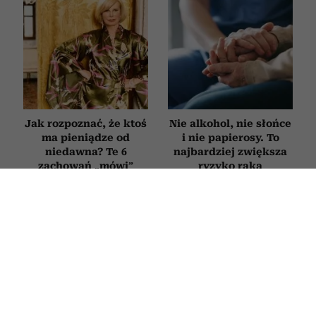
Jak rozpoznać, że ktoś
Nie alkohol, nie słońce
ma pieniądze od
i nie papierosy. To
niedawna? Te 6
najbardziej zwiększa
zachowań „mówi”
ryzyko raka
więcej niż tysiąc słów
ZDROWIE
Onkolodzy unikają go jak ognia. Ten
popularny produkt z lodówki
drastycznie zwiększa ryzyko