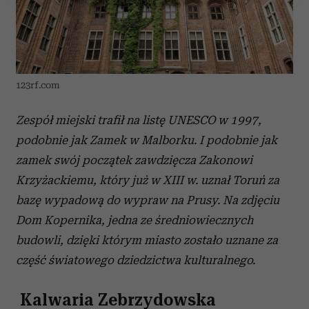
Wykorzystujemy pliki cookie do spersonalizowania treści
i reklam, aby oferować funkcje społecznościowe i
analizować ruch w naszej witrynie. Informacje o tym, jak
korzystasz z naszej witryny, udostępniamy partnerom
społecznościowym, reklamowym i analitycznym.
123rf.com
Partnerzy mogą połączyć te informacje z innymi danymi
otrzymanymi od Ciebie lub uzyskanymi podczas
Zespół miejski trafił na listę UNESCO w 1997,
korzystania z ich usług.
podobnie jak Zamek w Malborku. I podobnie jak
zamek swój początek zawdzięcza Zakonowi
Krzyżackiemu, który już w XIII w. uznał Toruń za
bazę wypadową do wypraw na Prusy. Na zdjęciu
Dom Kopernika, jedna ze średniowiecznych
budowli, dzięki którym miasto zostało uznane za
część światowego dziedzictwa kulturalnego.
Kalwaria Zebrzydowska