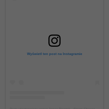
Wyświetl ten post na Instagramie
Post udostępniony przez Jonas Piontek - Storm Chaser (@jonaspiontek)