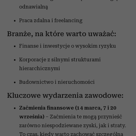
odnawialną
Partnerzy mogą połączyć te informacje z innymi danymi
otrzymanymi od Ciebie lub uzyskanymi podczas
Praca zdalna i freelancing
korzystania z ich usług.
Branże, na które warto uważać:
Finanse i inwestycje o wysokim ryzyku
Korporacje z silnymi strukturami
hierarchicznymi
Budownictwo i nieruchomości
Kluczowe wydarzenia zawodowe:
Zaćmienia finansowe (14 marca, 7 i 20
września)
– Zaćmienia te mogą przynieść
zarówno niespodziewane zyski, jak i straty.
To czas, kiedy warto zachować szczególną