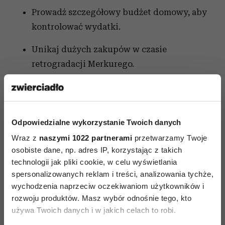
Prowadź szczegółowy budżet domowy, aby
kontrolować wydatki.
Unikaj dużych zakupów w czasie
retrogradacji Merkurego.
Zainwestuj w edukację finansową, aby
lepiej zarządzać swoimi pieniędzmi.
Odpowiedzialne wykorzystanie Twoich danych
Horoskop na 2025 dla Barana:
Wraz z
naszymi 1022 partnerami
przetwarzamy Twoje
Zdrowie
osobiste dane, np. adres IP, korzystając z takich
technologii jak pliki cookie, w celu wyświetlania
Kondycja fizyczna
spersonalizowanych reklam i treści, analizowania tychże,
Rok 2025 będzie wymagał od Ciebie szczególnej
wychodzenia naprzeciw oczekiwaniom użytkowników i
rozwoju produktów. Masz wybór odnośnie tego, kto
dbałości o zdrowie. Pełnia Księżyca w Pannie 14
używa Twoich danych i w jakich celach to robi.
marca może uwypuklić kwestie związane