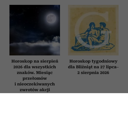
Horoskop na sierpień
Horoskop tygodniowy
2026 dla wszystkich
dla Bliźniąt na 27 lipca–
znaków. Miesiąc
2 sierpnia 2026
przełomów
i nieoczekiwanych
zwrotów akcji
HOROSKOP
Horoskop tygodniowy dla Ryb na 27