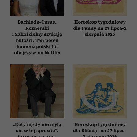
Bachleda-Curuś,
Horoskop tygodniowy
Roznerski
dla Panny na 27 lipca–2
i Zakościelny szukają
sierpnia 2026
miłości. Ten pełen
humoru polski hit
obejrzysz na Netflix
„Koty nigdy nie mylą
Horoskop tygodniowy
się w tej sprawie”.
dla Bliźniąt na 27 lipca–
Rozmowa o prof.
2 sierpnia 2026