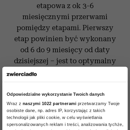
etapowa z ok 3-6
miesięcznymi przerwami
pomiędzy etapami. Pierwszy
etap powinien być wykonany
od 6 do 9 miesięcy od daty
dzisiejszej – jest to optymalny
czas ponieważ sytuacja
naczyń u dzieci z tą wadą się
zmienia – niektóre kolaterale
Odpowiedzialne wykorzystanie Twoich danych
mogą zanikać lub się zwężać.
Wraz z
naszymi 1022 partnerami
przetwarzamy Twoje
osobiste dane, np. adres IP, korzystając z takich
Lepiej też operować dziecko,
technologii jak pliki cookie, w celu wyświetlania
spersonalizowanych reklam i treści, analizowania tychże,
które jest w lepszej kondycji,