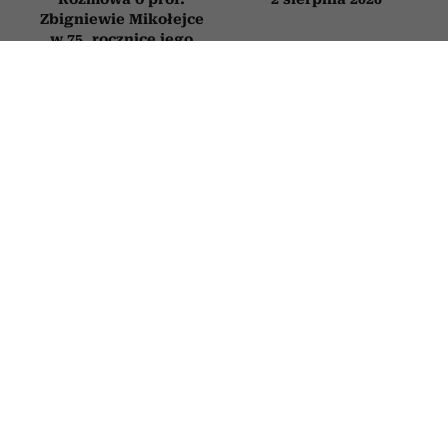
Zbigniewie Mikołejce
w 75. rocznicę jego
urodzin
HOROSKOP
Horoskop tygodniowy dla Raka na 27
lipca–2 sierpnia 2026
27 LIPCA 2026