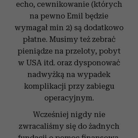
echo, cewnikowanie (których
społecznościowym, reklamowym i analitycznym.
Partnerzy mogą połączyć te informacje z innymi danymi
na pewno Emil będzie
otrzymanymi od Ciebie lub uzyskanymi podczas
wymagał min 2) są dodatkowo
korzystania z ich usług.
płatne. Musimy też zebrać
pieniądze na przeloty, pobyt
w USA itd. oraz dysponować
nadwyżką na wypadek
komplikacji przy zabiegu
operacyjnym.
Wcześniej nigdy nie
zwracaliśmy się do żadnych
fundacji o pomoc finansową.